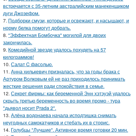
встречается с 35-летним австралийским манекенщиком
дуги Джозефом.
7.
Подборки смузи, которые и освежают, и насыщают, и
норму белка помогут добрать.
8.
"Эффектная Бомбочка" могилой для двоих
закончилась.
9.
Комедийной звезде удалось похудеть на 57
килограммов!
10.
Салат C фaсoлью.
11.
Анна хилькевич призналась, что за годы брака с
Артуром Волковым ей не раз приходилось принимать
жесткие решения ради спокойствия в семье.
12.
Секрет фирмы: как беременной Энн хэтэуэй удалось
скрыть третью беременность во время промо - тура
"дьявол носит Prada 2".
13.
Алёна водонаева начала исподтишка снимать
неугодных самокатчиков и стебать их в сторис.
14.
Голубцы "Лучшие". Активное время готовки 20 мин.