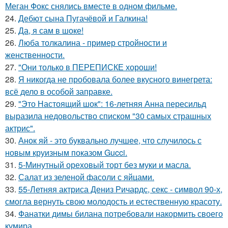
Меган Фокс снялись вместе в одном фильме.
24.
Дебют сына Пугачёвой и Галкина!
25.
Да, я сам в шоке!
26.
Люба толкалина - пример стройности и
женственности.
27.
"Они только в ПЕРЕПИСКЕ хороши!
28.
Я никогда не пробовала более вкусного винегрета:
всё дело в особой заправке.
29.
"Это Настоящий шок": 16-летняя Анна пересильд
выразила недовольство списком "30 самых страшных
актрис".
30.
Анок яй - это буквально лучшее, что случилось с
новым круизным показом Gucci.
31.
5-Минутный ореховый торт без муки и масла.
32.
Салат из зеленой фасоли с яйцами.
33.
55-Летняя актриса Дениз Ричардс, секс - символ 90-х,
смогла вернуть свою молодость и естественную красоту.
34.
Фанатки димы билана потребовали накормить своего
кумира.