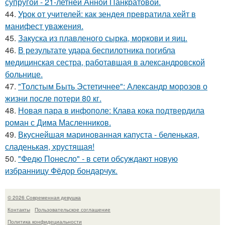
супругой - 21-летней Анной Панкратовой.
44.
Урок от учителей: как зендея превратила хейт в
манифест уважения.
45.
Закуска из плавленого сырка, моркови и яиц.
46.
В результате удара беспилотника погибла
медицинская сестра, работавшая в александровской
больнице.
47.
"Толстым Быть Эстетичнее": Александр морозов о
жизни после потери 80 кг.
48.
Новая пара в инфополе: Клава кока подтвердила
роман с Дима Масленников.
49.
Вкуснейшая маринованная капуста - беленькая,
сладенькая, хрустящая!
50.
"Федю Понесло" - в сети обсуждают новую
избранницу Фёдор бондарчук.
© 2026 Современная девушка
Контакты
Пользовательское соглашение
Политика конфидециальности