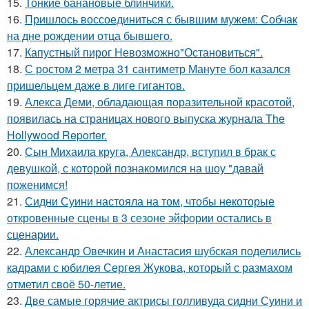
15.
Тонкие банановые блинчики.
16.
Пришлось воссоединиться с бывшим мужем: Собчак
на дне рождении отца бывшего.
17.
Капустный пирог Невозможно"Остановиться".
18.
С ростом 2 метра 31 сантиметр Мануте бол казался
пришельцем даже в лиге гигантов.
19.
Алекса Деми, обладающая поразительной красотой,
появилась на страницах нового выпуска журнала The
Hollywood Reporter.
20.
Сын Михаила круга, Александр, вступил в брак с
девушкой, с которой познакомился на шоу "давай
поженимся!
21.
Сидни Суини настояла на том, чтобы некоторые
откровенные сцены в 3 сезоне эйфории остались в
сценарии.
22.
Александр Овечкин и Анастасия шубская поделились
кадрами с юбилея Сергея Жукова, который с размахом
отметил своё 50-летие.
23.
Две самые горячие актрисы голливуда сидни Суини и