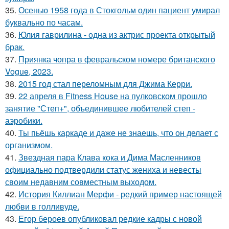
35.
Осенью 1958 года в Стокгольм один пациент умирал
буквально по часам.
36.
Юлия гаврилина - одна из актрис проекта открытый
брак.
37.
Приянка чопра в февральском номере британского
Vogue, 2023.
38.
2015 год стал переломным для Джима Керри.
39.
22 апреля в Fitness House на пулковском прошло
занятие "Степ+", объединившее любителей степ -
аэробики.
40.
Ты пьёшь каркаде и даже не знаешь, что он делает с
организмом.
41.
Звездная пара Клава кока и Дима Масленников
официально подтвердили статус жениха и невесты
своим недавним совместным выходом.
42.
История Киллиан Мерфи - редкий пример настоящей
любви в голливуде.
43.
Егор бероев опубликовал редкие кадры с новой