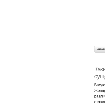
читат
Как
сущ
Введ
Женщи
разли
отчаи