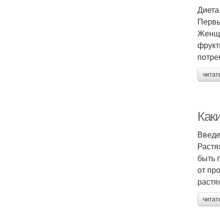
Диета
Первы
Женщи
фрукт
потре
читат
Как
Введ
Растя
быть 
от пр
растя
читат