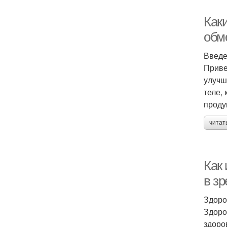
Как
обм
Введ
Приве
улучш
теле,
проду
читат
Как
в з
Здоро
Здоро
здоро