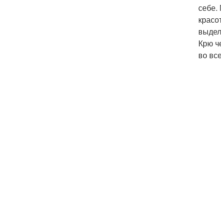
себе.
красо
выдел
Крю ч
во вс