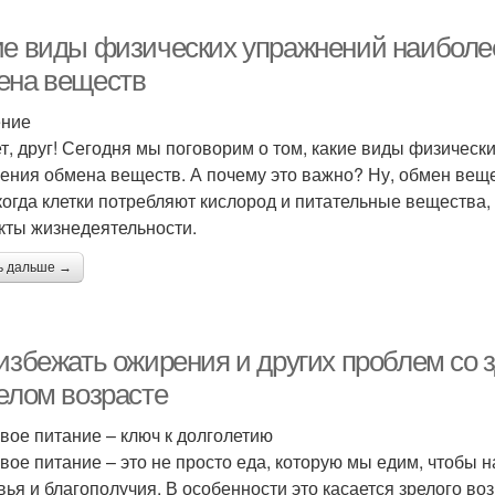
ие виды физических упражнений наибол
ена веществ
ение
т, друг! Сегодня мы поговорим о том, какие виды физичес
ения обмена веществ. А почему это важно? Ну, обмен веще
 когда клетки потребляют кислород и питательные вещества,
кты жизнедеятельности.
ь дальше →
 избежать ожирения и других проблем со 
релом возрасте
вое питание – ключ к долголетию
вое питание – это не просто еда, которую мы едим, чтобы н
вья и благополучия. В особенности это касается зрелого во