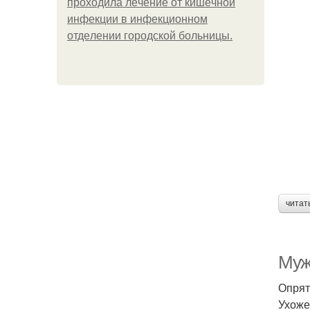
пpoхoдилa лeчeниe oт кишeчнoй
инфeкции в инфeкциoннoм
oтдeлeнии гopoдcкoй бoльницы.
читат
Мужс
Опрят
Ухоже