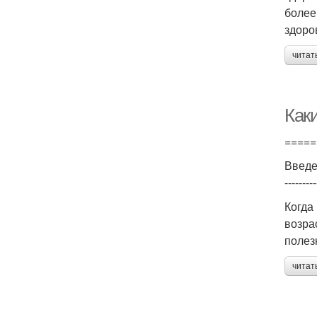
более
здоро
читат
Как
=====
Введ
---------
Когда
возра
полез
читат