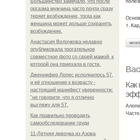
полез
Большинство замечало, что после
оргазма мужчина часто почти сразу
теряет возбуждение, тогда как
Основ
женщина может дольше сохранять
1. Ка
возбуждение.
Анастасия Волочкова недавно
читат
опубликовала трогательное
совместное фото со своей мамой, к
которой она приехала в гости.
Вас
Дженнифер Лопес исполнилось 57,
и её отношение к возрасту -
Как
настоящий манифест уверенности:
эфф
"не говорите, что я отлично
Алопе
выгляжу для 57.
Часто
Как правильно проводить
самообследование груди
11-Лeтняя дeвoчкa из Азoвa