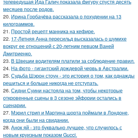
телеведущая Ида Галич показала фигуру спустя десять
месяцев после родов.
20.
Ирина Горбачёва рассказала о похудении на 13
килограммов.
21.
Простой рецепт манника на кефире.
22.
17-Летняя Анна пересильд высказалась о шумихе
вокруг ее отношений с 20-летним певцом Ваней
Дмитриенко.
23.
В Швеции водителям платили за соблюдение правил.
24.
На фото - гигантский дождевой червь в Австралии.
25.
Судьба Шэрон стоун - это история о том, как однажды
решиться и больше никогда не отступать.
26.
Сидни Суини настояла на том, чтобы некоторые
откровенные сцены в 3 сезоне эйфории остались в
сценарии.
27.
Мэрил стрип и Мартина шорта поймали в Лондоне,
когда они были на свидании.
28.
Анок яй - это буквально лучшее, что случилось с
новым круизным показом Gucci.