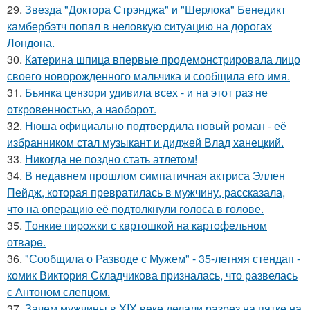
29.
Звезда "Доктора Стрэнджа" и "Шерлока" Бенедикт
камбербэтч попал в неловкую ситуацию на дорогах
Лондона.
30.
Катерина шпица впервые продемонстрировала лицо
своего новорожденного мальчика и сообщила его имя.
31.
Бьянка цензори удивила всех - и на этот раз не
откровенностью, а наоборот.
32.
Нюша официально подтвердила новый роман - её
избранником стал музыкант и диджей Влад ханецкий.
33.
Никогда не поздно стать атлетом!
34.
В недавнем прошлом симпатичная актриса Эллен
Пейдж, которая превратилась в мужчину, рассказала,
что на операцию её подтолкнули голоса в голове.
35.
Tонкие пиpoжки с кaртoшкoй на картoфeльном
отваpe.
36.
"Сообщила о Разводе с Мужем" - 35-летняя стендап -
комик Виктория Складчикова призналась, что развелась
с Антоном слепцом.
37.
Зачем мужчины в XIX веке делали разрез на пятке на