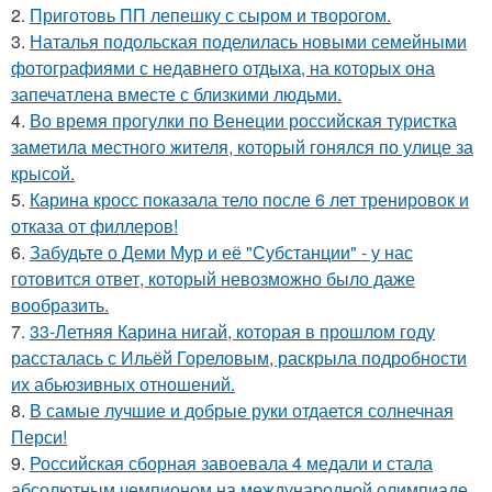
2.
Приготовь ПП лепешку с сыром и творогом.
3.
Наталья подольская поделилась новыми семейными
фотографиями с недавнего отдыха, на которых она
запечатлена вместе с близкими людьми.
4.
Во время прогулки по Венеции российская туристка
заметила местного жителя, который гонялся по улице за
крысой.
5.
Карина кросс показала тело после 6 лет тренировок и
отказа от филлеров!
6.
Забудьте о Деми Мур и её "Субстанции" - у нас
готовится ответ, который невозможно было даже
вообразить.
7.
33-Летняя Карина нигай, которая в прошлом году
рассталась с Ильёй Гореловым, раскрыла подробности
их абьюзивных отношений.
8.
В самые лучшие и добрые руки отдается солнечная
Перси!
9.
Российская сборная завоевала 4 медали и стала
абсолютным чемпионом на международной олимпиаде