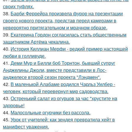
своих туфлях.
38.
Барби Феррейра произвела фурор на презентации
своего нового проекта, представ перед камерами в
невероятно притягательном и мрачном образе.
39.
Екатерина Гордон согласилась стать общественным
защитником Артёма чекалина.
40.
История Киллиан Мерфи - редкий пример настоящей
любви в голливуде.
41.
Деми Мур и Билли боб Торнтон, бывший супруг
Анджелины Джоли, вместе представили в Лос-
анджелесе второй сезон проекта "Лэндмен".
42.
В маленькой Алабаме родился Чарльз Уилбер -
человек, который перевернул мир садоводства.
43.
Остренький салат из огурцов за час "хрустите нa
здоровье!
44.
Малосольные огурчики без рассола.
45.
Урок от учителей: как зендея превратила хейт в
манифест уважения.