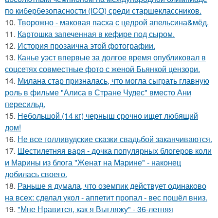
по кибербезопасности (ICO) среди старшеклассников.
10.
Творожно - маковая пасха с цедрой апельсина&мёд.
11.
Картошка запеченная в кефире под сыром.
12.
История прозаична этой фотографии.
13.
Канье уэст впервые за долгое время опубликовал в
соцсетях совместные фото с женой Бьянкой цензори.
14.
Милана стар призналась, что могла сыграть главную
роль в фильме "Алиса в Стране Чудес" вместо Ани
пересильд.
15.
Небольшой (14 кг) черныш срочно ищет любящий
дом!
16.
Не все голливудские сказки свадьбой заканчиваются.
17.
Шестилетняя варя - дочка популярных блогеров коли
и Марины из блога "Женат на Марине" - наконец
добилась своего.
18.
Раньше я думала, что оземпик действует одинаково
на всех: сделал укол - аппетит пропал - вес пошёл вниз.
19.
"Мне Нравится, как я Выгляжу" - 36-летняя