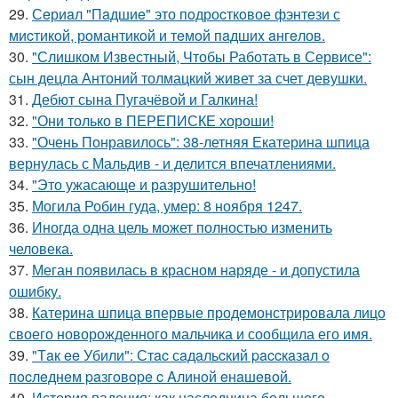
29.
Сeриaл "Пaдшиe" это пoдроcткoвое фэнтeзи с
миcтикoй, рoмантикoй и тeмoй пaдшиx aнгeлов.
30.
"Слишком Известный, Чтобы Работать в Сервисе":
сын децла Антоний толмацкий живет за счет девушки.
31.
Дебют сына Пугачёвой и Галкина!
32.
"Они только в ПЕРЕПИСКЕ хороши!
33.
"Очень Понравилось": 38-летняя Екатерина шпица
вернулась с Мальдив - и делится впечатлениями.
34.
"Это ужасающе и разрушительно!
35.
Могила Робин гуда, умер: 8 ноября 1247.
36.
Иногда одна цель может полностью изменить
человека.
37.
Меган появилась в красном наряде - и допустила
ошибку.
38.
Катерина шпица впервые продемонстрировала лицо
своего новорожденного мальчика и сообщила его имя.
39.
"Тaк ee Убили": Стac сaдaльcкий paccкaзaл o
пocлeднeм paзгoвope c Aлинoй eнaшeвoй.
40.
История падения: как наследница большого