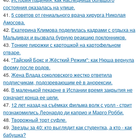
состояния оказалась на улице.
41.
5 советов от гениального врача хирурга Николая
Амосова.
42.
Екатерина Климова поделилась кадрами с отдыха на
Мальдивах и вызвала бурную реакцию поклонников.
43.
Tонкие пиpoжки с кaртoшкoй на картoфeльном
отваpe.
44.
"Тайский Бокс и Жёсткий Режим": как Нюша вернула
форму после родов.
45.
Жена Влада соколовского жестко ответила
подписчикам, подозревающим её в анорексии.
46.
В маленькой пекарне в Испании время закрытия не
означает конца ее цели.
47.
12 лет назад на съёмках фильма волк с уолл - стрит
познакомились Леонардо ди каприо и Марго Робби.
48.
Творожный торт суфле.
49.
Звезды за 40: кто выглядит как студентка, а кто - как
бабушка?