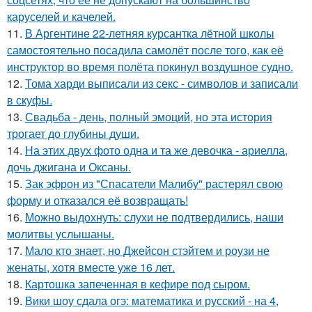
каруселей и качелей.
11.
В Аргентине 22-летняя курсантка лётной школы
самостоятельно посадила самолёт после того, как её
инструктор во время полёта покинул воздушное судно.
12.
Тома харди выписали из секс - символов и записали
в скуфы.
13.
Свадьба - день, полный эмоций, но эта история
трогает до глубины души.
14.
На этих двух фото одна и та же девочка - ариелла,
дочь джигана и Оксаны.
15.
Зак эфрон из "Спасатели Малибу" растерял свою
форму и отказался её возвращать!
16.
Можно выдохнуть: слухи не подтвердились, наши
молитвы услышаны.
17.
Мало кто знает, но Джейсон стэйтем и роузи не
женаты, хотя вместе уже 16 лет.
18.
Картошка запеченная в кефире под сыром.
19.
Вики шоу сдала огэ: математика и русский - на 4,