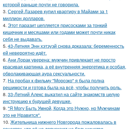
которой раньше почти не говорила.
3.
Сергей Лазарев купил квартиру в Майами за 1
миллион долларов.
4.
Этот паразит цепляется присосками за тонкий
кишечник и месяцами или годами может почти никак
себя не выдавать.
5.
43-Летняя Энн хэтэуэй снова доказала: беременность
ей невероятно идёт.
6.
Ани Лорак уверена: мужчин привлекает не просто
красивая картинка, а её внутренняя энергетика и особая,
обволакивающая аура сексуальности.
7.
На пробах к фильму "Морозко" я была полна
решимости и готова была на всё, чтобы получить роль.
8.
33-Летний Алекс выкатил на сайте знакомств целую
инструкцию к будущей девушке.
9.
"Я Могу Быть Умной, Когда это Нужно, но Мужчинам
это не Нравится".
10.
Жительница нижнего Новгорода пожаловалась в
соцсетях, что её не допускают на большинство