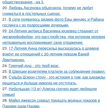
обществознание - на 3.
20.
Любовь Аксенова объяснила, почему не любит
сниматься в постельных сценах.
21.
В сети появилось редкие фото Евы мендес и Райана
гослинга с их подросшими дочерьми.
22.
24-Летняя актриса Василина юсковец страдает от
дисморфофобии, это расстройства, при котором человек
неправильно воспринимает свое отражение.
23.
17-Летняя Анна пересильд высказалась о шумихе
вокруг ее отношений с 20-летним певцом Ваней
Дмитриенко.
24.
Горячий душ - это твой враг.
25.
В Швеции водителям платили за соблюдение правил.
26.
Судьба Шэрон стоун - это история о том, как однажды
решиться и больше никогда не отступать.
27.
Небольшая (13 кг) Алиска срочно ищет любящую
семью!
28.
Майкл джексон сорвал тридцать модных показов в
Париже ради Наоми.