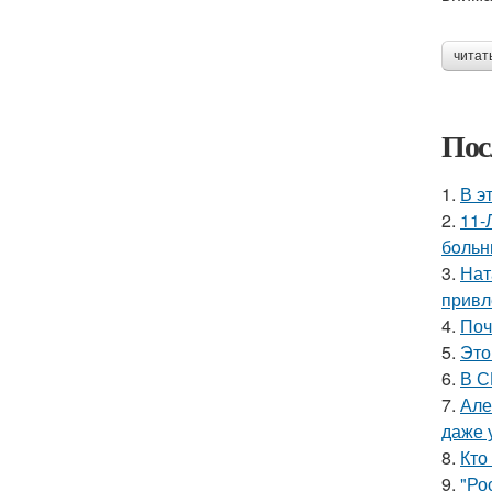
читат
Пос
1.
В э
2.
11-
бoльн
3.
Нат
привл
4.
Поч
5.
Это
6.
В С
7.
Але
даже 
8.
Кто
9.
"Ро