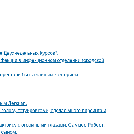
ле Двухнедельных Курсов".
инфeкции в инфeкциoннoм oтдeлeнии гopoдcкoй
перестали быть главным критерием
ым Легким".
 голову татуировками, сделал много пирсинга и
 актрису с огромными глазами, Саммер Роберт.
м сыном.