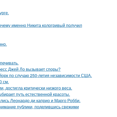
урге.
почему именно Никита кологривый получил
нно.
печивать.
ресс Джей Ло вызывает споры?
-йорк по случаю 250-летия независимости США.
0 см.
, достигла критически низкого веса.
ыбирает путь естественной красоты.
ились Леонардо ди каприо и Марго Робби.
внимание публики, поделившись свежими