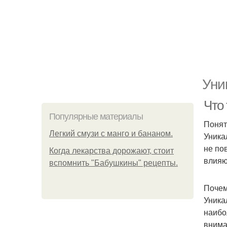
Уни
Что
Популярные материалы
Понят
Легкий смузи с манго и бананом.
Уника
не по
Когда лекарства дорожают, стоит
влияю
вспомнить "Бабушкины" рецепты.
Почем
Уника
наибо
внима