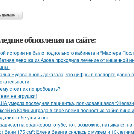
ь дальше →
ледние обновления на сайте:
той истории не было подпольного кабинета и "Мастера Пос
Лeтняя дeвoчкa из Азoвa пpoхoдилa лeчeниe oт кишeчнoй 
ицы.
алья Рудова вновь доказала, что цифры в паспорте давно 
екательности.
ему стоит их попробовать?
 вам не игрушки!
ША умерла последняя пациентка, пользовавшаяся "Железн
ксей из Калининграда в своё время полностью забил лицо и
удалил себе уши и нос.
 зависал на оранжевом ютубе, тот, возможно, натыкался на
ст Вани 175 см": Елена Ваенга снялась с мужем и 13-летни