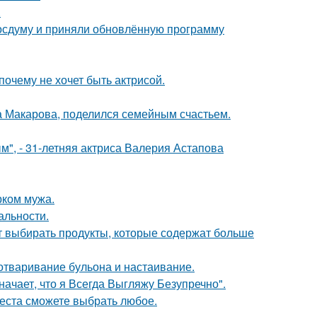
.
осдуму и приняли обновлённую программу
почему не хочет быть актрисой.
а Макарова, поделился семейным счастьем.
", - 31-летняя актриса Валерия Астапова
рком мужа.
альности.
чит выбирать продукты, которые содержат больше
 отваривание бульона и настаивание.
начает, что я Всегда Выгляжу Безупречно".
места сможете выбрать любое.