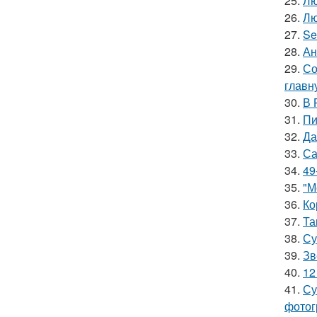
25.
Лю
26.
Лю
27.
Se
28.
Ан
29.
Со
главн
30.
В 
31.
Пи
32.
Да
33.
Са
34.
49
35.
"М
36.
Ко
37.
Та
38.
Су
39.
Зв
40.
12
41.
Су
фотог