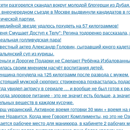
сети разгорелся скандал вокруг молодой блогерши из Дубая
 внеочередном съезде в Москве выдвинули кандидатов в г
гической партии.
медийной звезде удалось похудеть на 57 килограммов!
еня Смущает Доступ к Телу": Регина тодоренко рассказала, 
еальная голливудская пара!
вестный актер Александр Головин, сыгравший юного кадет
альянский суп из курицы.
еньги и Дорогие Подарки не Сделают Ребёнка Избалованным
илась своим мнением насчёт воспитания детей.
нщина похудела на 125 килограмм после развода с мужем.
стоящий мужской сюрприз: стриженова похвасталась пода
гда увидел актрису в сериале … и вообще не был готов к ре
огда здоровое питание - это не значит есть больше, а зна
ельных веществ в каждом кусочке.
рщ украинский. Активное время готовки 30 мин + время на
не Нравится, Когда мне Говорят Комплименты, но это не Оз
ается рабочее место для маникюра, в кабинете 2 рабочих 