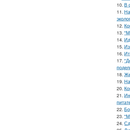
10.
В 
11.
На
эколо
12.
Ко
13.
"М
14.
Ид
15.
Из
16.
Ит
17.
"Д
подел
18.
Же
19.
На
20.
Ко
21.
Ин
питат
22.
Бо
23.
"М
24.
Сд