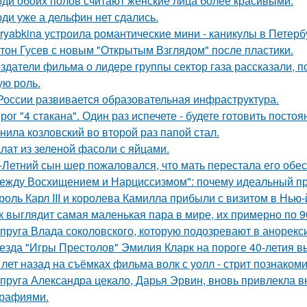
ди обоих полов считают женские лица более красивыми.
ди уже а дельфин нет сдались.
ryabkina устроила романтические мини - каникулы в Петерб
тон Гусев с новым "Открытым Взглядом" после пластики.
здатели фильма о лидере группы сектор газа рассказали, 
ую роль.
России развивается образовательная инфраструктура.
рог "4 стaкана". Один раз испечете - будете готовить постоя
нила козловский во второй раз папой стал.
лат из зеленой фасоли с яйцами.
-Летний сын шер пожаловался, что мать перестала его обес
ежду Восхищением и Нарциссизмом": почему идеальный п
роль Карл III и королева Камилла прибыли с визитом в Нью
к выглядит самая маленькая пара в мире, их примерно по 9
пруга Влада соколовского, которую подозревают в анорексии
езда "Игры Престолов" Эмилия Кларк на пороге 40-летия в
 лет назад на съёмках фильма волк с уолл - стрит познаком
пруга Александра цекало, Дарья Эрвин, вновь привлекла 
рафиями.