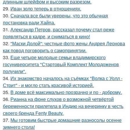
длинным шлейфом и высоким разрезом.
29.
Иван золо теперь в отношениях.
30.
Сначала все были уверены, что это обычная
постановка ради Хайпа.
31.
Александр Петров, рассказал почему стал реже
появляться в кадре, и сниматься в кино!
32.
"Маски Долой": честные фото жены Андрея Леонова
как повод поговорить о самопринятии.
33.
Еще четыре молодые семьи владимирского
госуниверситета "Стартовый Комплект Молодоженов
получили".
34.
Их знакомство началось на съёмках "Волка с Уолл -
Стрит" - и могло стать красивой историей.
35.
В доме всё максимально прозрачно и по - доброму.
36.
Рианна на фоне слухов о возможной четвёртой
беременности прилетела в Индию на вечеринку в честь
своего бренда Fenty Beauty.
37.
Мы готовим быстрые домашние разносолы осенне
зимнего стола!