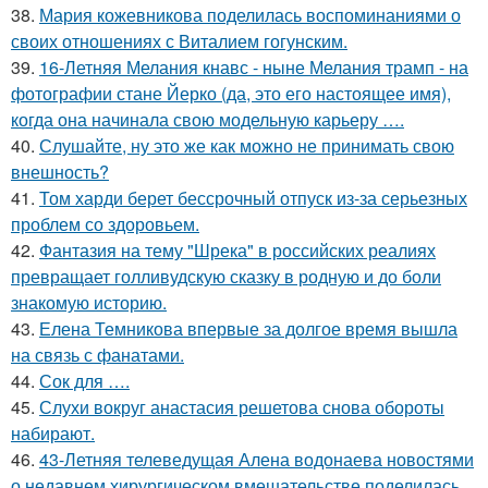
38.
Мария кожевникова поделилась воспоминаниями о
своих отношениях с Виталием гогунским.
39.
16-Летняя Мелания кнавс - ныне Мелания трамп - на
фотографии стане Йерко (да, это его настоящее имя),
когда она начинала свою модельную карьеру ….
40.
Слушайте, ну это же как можно не принимать свою
внешность?
41.
Том харди берет бессрочный отпуск из-за серьезных
проблем со здоровьем.
42.
Фантазия на тему "Шрека" в российских реалиях
превращает голливудскую сказку в родную и до боли
знакомую историю.
43.
Елена Темникова впервые за долгое время вышла
на связь с фанатами.
44.
Сок для ….
45.
Слухи вокруг анастасия решетова снова обороты
набирают.
46.
43-Летняя телеведущая Алена водонаева новостями
о недавнем хирургическом вмешательстве поделилась.