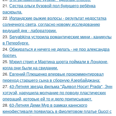
21.
Сестра ольги бузовой пол будущего ребёнка
раскрыла.
22.
Ирландские рыжие волосы - результат недостатка
солнечного света, согласно новому исследованию
ведущей днк - лаборатории.
23.
Seryabkina устроила романтические мини - каникулы
в Петербурге.
24.
Обжираться и ничего не делать - не про александра
бортич.
25.
Мэрил стрип и Мартина шорта поймали в Лондоне,
когда они были на свидании.
26.
Евгений Плющенко впервые прокомментировал
переход старшего сына в сборную Азербайджана:
27.
43-Летняя звезда фильма "Дьявол Носит Prada", Энн
хэтэуэй, нарушила молчание по поводу пластических
операций, которые ей то и дело приписывают.
28.
63-Летняя Деми Мур в рамках каннского
кинофестиваля появилась в фиолетовом платье Gucci с