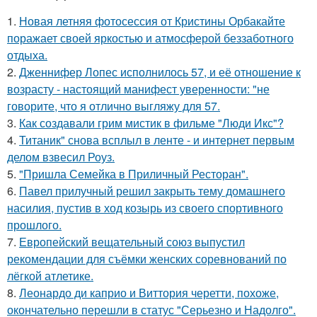
1.
Новая летняя фотосессия от Кристины Орбакайте
поражает своей яркостью и атмосферой беззаботного
отдыха.
2.
Дженнифер Лопес исполнилось 57, и её отношение к
возрасту - настоящий манифест уверенности: "не
говорите, что я отлично выгляжу для 57.
3.
Как создавали грим мистик в фильме "Люди Икс"?
4.
Титаник" снова всплыл в ленте - и интернет первым
делом взвесил Роуз.
5.
"Пришла Семейка в Приличный Ресторан".
6.
Павел прилучный решил закрыть тему домашнего
насилия, пустив в ход козырь из своего спортивного
прошлого.
7.
Европейский вещательный союз выпустил
рекомендации для съёмки женских соревнований по
лёгкой атлетике.
8.
Леонардо ди каприо и Виттория черетти, похоже,
окончательно перешли в статус "Серьезно и Надолго".