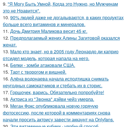
9.
"Я Могу Быть Умной, Когда это Нужно, но Мужчинам
это не Нравится".
10.
90% людей даже не догадываются, в каких продуктах
больше всего витаминов и минералов.
11.
Дочь Дмитрия Маликова весит 45 кг.
12.
Предполагаемый жених Алины Загитовой оказался
женат.
13.
Мало кто знает, но в 2005 году Леонардо ди каприо
отсидел модель, которая напала на него.
14.
Белки - зомби атаковали США.
15.
Тарт с творогом и вишней.
16.
Алёна водонаева начала исподтишка снимать
неугодных самокатчиков и стебать их в сторис.
17.
Горшочек, варись. Обязательно попробуйте!
18.
Актриса из "Звонка" дэйви чейз умерла.
19.
Меган Фокс опубликовала новую горячую
фотосессию, после которой в комментариях снова
начали просить актрису завести аккаунт на Onlyfans.
20.
Эти витаминные кубики - удобный способ.