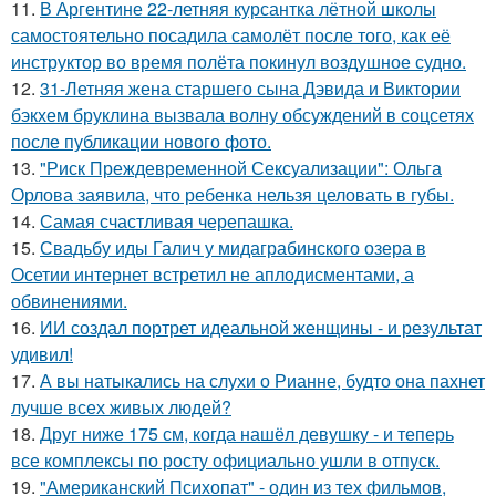
11.
В Аргентине 22-летняя курсантка лётной школы
самостоятельно посадила самолёт после того, как её
инструктор во время полёта покинул воздушное судно.
12.
31-Летняя жена старшего сына Дэвида и Виктории
бэкхем бруклина вызвала волну обсуждений в соцсетях
после публикации нового фото.
13.
"Риск Преждевременной Сексуализации": Ольга
Орлова заявила, что ребенка нельзя целовать в губы.
14.
Самая счастливая черепашка.
15.
Свадьбу иды Галич у мидаграбинского озера в
Осетии интернет встретил не аплодисментами, а
обвинениями.
16.
ИИ создал портрет идеальной женщины - и результат
удивил!
17.
А вы натыкались на слухи о Рианне, будто она пахнет
лучше всех живых людей?
18.
Друг ниже 175 см, когда нашёл девушку - и теперь
все комплексы по росту официально ушли в отпуск.
19.
"Американский Психопат" - один из тех фильмов,