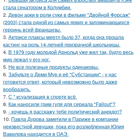
стала сенатором в Колумбии.
2.
Девон аоки в роли суки в фильме "Двойной Форсаж"
(2003) стала одной из самых ярких и запоминающихся
героинь всей франшизы.
3.
Актрисе плаксы мертл было 37, когда она прошла
кастинг на роль 14-летней призрачной школьницы.
4.
В 1979 году молодой Арнольд уже жил так, будто весь
мир лежал у его ног.
5.
Не все полезные продукты одинаковы.
6.
Забудьте о Деми Мур и её "Субстанции" - у нас
готовится ответ, который невозможно было даже
вообразить.
7.
С * ксуализация в спорте всё.
8.
Как наносили грим гуля для сериала "Fallout"?
9.
- хочешь я расскажу тебе политический анекдот?
10.
Павла Дурова заметили в Париже в компании
неизвестной девушки, пока его возлюбленная Юлия
Вавилова находится в ОАЭ.