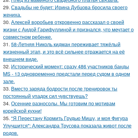
29.
Свадьбы не будет: Ирина Дубцова бросила своего
жениха.
30.
Алексей воробьев откровенно рассказал о своей
жизни с Аидой Гарифуллиной и признался, что мечтает о
совместном ребенке.
31.
58-Летняя Николь кидман переживает тяжёлый
жизненный этап, и это всё сильнее отражается на её
внешнем виде.
32.
Исторический момент: сразу 486 участников банды
MS - 13 одновременно предстали перед судом в одном
зале.
33.
Вместо заряда бодрости после тренировок ты
постоянный упадок сил чувствуешь?
34.
Осенние разносолы. Мы готовим по мотивам
корейской кухни!
35.
"Я Перестану Кормить Грудью Мишу, и моя Фигура
Улучшится": Александра Трусова показала живот после
родов.