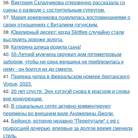
36.
Виктория Складчикова откровенно рассказала со
сцены о разводе с состоятельным супругом.
37.
Мария кожевникова поделилась воспоминаниями о
своих отношениях с Виталием гогунским.
38.
Ювелирный десерт: когда Skittles случайно стали
выглядеть дороже золота.
39.
Катерина шпица родила сына!
40.
55-Летний мужчина окружил дом пятиметровым
забором, чтобы ни одна женщина не приблизилась к
нему - он боится их до смерти.
41.
Приянка чопра в февральском номере британского
Vogue, 2023.
42.
20 лет спустя: Энн хэтэуэй снова в красном и снова
вне конкуренции.
43.
В социальных сетях активно комментируют
перемены во внешнем виде Анджелины Джоли.
44.
Бейонсе, которую недавно "Перепутали" с её с
подросшей дочерью, впервые за долгое время сменила
стиль.