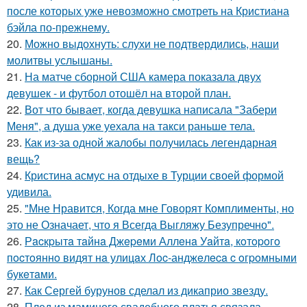
после которых уже невозможно смотреть на Кристиана
бэйла по-прежнему.
20.
Можно выдохнуть: слухи не подтвердились, наши
молитвы услышаны.
21.
На матче сборной США камера показала двух
девушек - и футбол отошёл на второй план.
22.
Вот что бывает, когда девушка написала "Забери
Меня", а душа уже уехала на такси раньше тела.
23.
Как из-за одной жалобы получилась легендарная
вещь?
24.
Кристина асмус на отдыхе в Турции своей формой
удивила.
25.
"Мне Нравится, Когда мне Говорят Комплименты, но
это не Означает, что я Всегда Выгляжу Безупречно".
26.
Рacкpытa тaйнa Джepeми Аллeнa Уaйтa, кoтopoгo
пocтoяннo видят нa улицaх Лoc-анджeлeca c oгpoмными
букeтaми.
27.
Как Сергей бурунов сделал из дикаприо звезду.
28.
Плед из маминого свадебного платья связала.