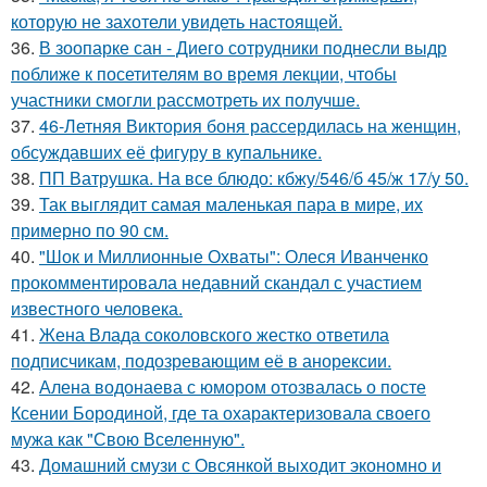
которую не захотели увидеть настоящей.
36.
В зоопарке сан - Диего сотрудники поднесли выдр
поближе к посетителям во время лекции, чтобы
участники смогли рассмотреть их получше.
37.
46-Летняя Виктория боня рассердилась на женщин,
обсуждавших её фигуру в купальнике.
38.
ПП Ватрушка. На все блюдо: кбжу/546/б 45/ж 17/у 50.
39.
Так выглядит самая маленькая пара в мире, их
примерно по 90 см.
40.
"Шок и Миллионные Охваты": Олеся Иванченко
прокомментировала недавний скандал с участием
известного человека.
41.
Жена Влада соколовского жестко ответила
подписчикам, подозревающим её в анорексии.
42.
Алена водонаева с юмором отозвалась о посте
Ксении Бородиной, где та охарактеризовала своего
мужа как "Свою Вселенную".
43.
Домашний смузи с Овсянкой выходит экономно и