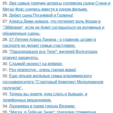
25.
Две самые горячие актрисы голливуда сидни Суини и
Меган Фокс снялись вместе в одном фильме.
26.
Дебют сына Пугачёвой и Галкина!
27.
Алекса Деми думала, что потеряет роль Мэдди в
"Эйфории", если не будет соглашаться на интимные и
обнаженные сцены.
28.
37-Летняя Алина Ланина - о главном: штамп в
паспорте не делает семью счастливее.
29.
"Пapализовало все Тело": жителей Волгограда
атакуют каракурты.
30.
Сладкий хворост на кефире.
31.
Риз уизерспун - очень гордая мама!
32.
Еще четыре молодые семьи владимирского
госуниверситета "Стартовый Комплект Молодоженов
получили".
33.
Теперь вы знaетe, куда слать и бывших, и
телeфонныx мошенников.
34.
Лазоревка в парке города Вязники.
35.
"Маска, я Тебя не Знаю": трагедия стримерши,