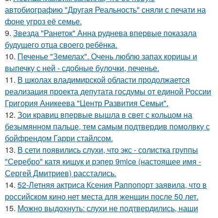
автобиографию "Другая Реальность" сняли с печати на
фоне угроз её семье.
9.
Звезда "Ранеток" Анна руднева впервые показала
будущего отца своего ребёнка.
10.
Печенье "Земелах". Очень люблю запах корицы и
выпечку с ней - сдобные булочки, печенье.
11.
В школах владимирской области продолжается
реализация проекта депутата госдумы от единой России
Григория Аникеева "Центр Развития Семьи".
12.
Зои кравиц впервые вышла в свет с кольцом на
безымянном пальце, тем самым подтвердив помолвку с
бойфрендом Гарри стайлсом.
13.
В сети появились слухи, что экс - солистка группы
"Серебро" катя кищук и рэпер 9mice (настоящее имя -
Сергей Дмитриев) расстались.
14.
52-Летняя актриса Ксения Раппопорт заявила, что в
российском кино нет места для женщин после 50 лет.
15.
Можно выдохнуть: слухи не подтвердились, наши