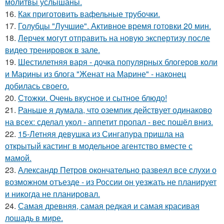
молитвы услышаны.
16.
Как приготовить вафельные трубочки.
17.
Голубцы "Лучшие". Активное время готовки 20 мин.
18.
Лерчек могут отправить на новую экспертизу после
видео тренировок в зале.
19.
Шестилетняя варя - дочка популярных блогеров коли
и Марины из блога "Женат на Марине" - наконец
добилась своего.
20.
Стожки. Очень вкусное и сытное блюдо!
21.
Раньше я думала, что оземпик действует одинаково
на всех: сделал укол - аппетит пропал - вес пошёл вниз.
22.
15-Летняя девушка из Сингапура пришла на
открытый кастинг в модельное агентство вместе с
мамой.
23.
Александр Петров окончательно развеял все слухи о
возможном отъезде - из России он уезжать не планирует
и никогда не планировал.
24.
Самая древняя, самая редкая и самая красивая
лошадь в мире.