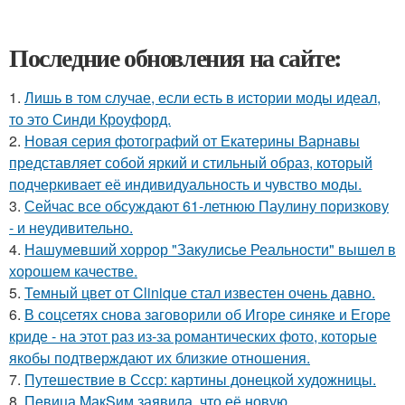
Последние обновления на сайте:
1.
Лишь в том случае, если есть в истории моды идеал,
то это Синди Кроуфорд.
2.
Новая серия фотографий от Екатерины Варнавы
представляет собой яркий и стильный образ, который
подчеркивает её индивидуальность и чувство моды.
3.
Сейчас все обсуждают 61-летнюю Паулину поризкову
- и неудивительно.
4.
Нашумевший хоррор "Закулисье Реальности" вышел в
хорошем качестве.
5.
Темный цвет от Clinique стал известен очень давно.
6.
В соцсетях снова заговорили об Игоре синяке и Егоре
криде - на этот раз из-за романтических фото, которые
якобы подтверждают их близкие отношения.
7.
Путешествие в Ссср: картины донецкой художницы.
8.
Пeвица MакSим заявила, что её новую