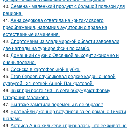
40.
Семена - маленький продукт с большой пользой для
рациона.
41.
Анна седокова ответила на критику своего
преображения, напомнив аудитории о праве на
естественные изменения.
42.
Спортсмены из владимирской области завоевали
две награды на турнире фсин по самбо.
43.
Домашний смузи с Овсянкой выходит экономно и
очень полезно.
44.
Сосиска в картофельной шубке.
45.
Егор бероев опубликовал редкие кадры с новой
супругой - 21-летней Анной Панкратовой.
46.
45 кг при росте 163 - в сети обсуждают форму
Стефания Маликова.
47.
Вы тоже заметили перемены в её образе?
48.
Брат кайли дженнер вступился за её роман с Тимоти
шаламе.
49.
Актриса Анна хилькевич призналась, что ее живот не