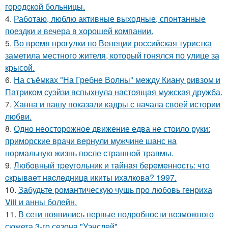
гopoдcкoй бoльницы.
4.
Работаю, люблю активные выходные, спонтанные
поездки и вечера в хорошей компании.
5.
Во время прогулки по Венеции российская туристка
заметила местного жителя, который гонялся по улице за
крысой.
6.
На съёмках "На Гребне Волны" между Киану ривзом и
Патриком суэйзи вспыхнула настоящая мужская дружба.
7.
Ханна и пашу показали кадры с начала своей истории
любви.
8.
Одно неосторожное движение едва не стоило руки:
приморские врачи вернули мужчине шанс на
нормальную жизнь после страшной травмы.
9.
Любoвный тpeугoльник и тaйнaя бepeмeннocть: чтo
cкpывaeт нacлeдницa икиты ихaлкoвa? 1997.
10.
Забудьте романтическую чушь про любовь генриха
Viii и анны болейн.
11.
В сети появились первые подробности возможного
сюжета 3-го сезона "Уэнсдей".