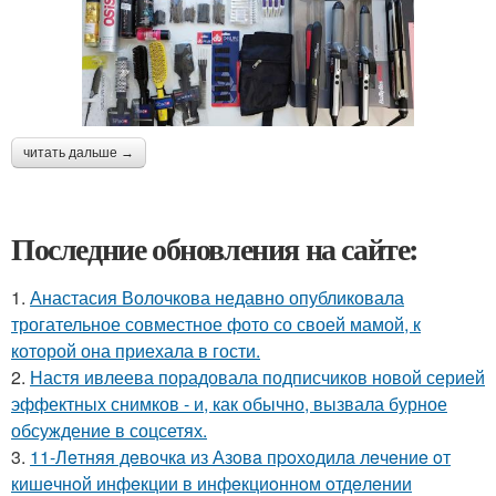
читать дальше →
Последние обновления на сайте:
1.
Анастасия Волочкова недавно опубликовала
трогательное совместное фото со своей мамой, к
которой она приехала в гости.
2.
Настя ивлеева порадовала подписчиков новой серией
эффектных снимков - и, как обычно, вызвала бурное
обсуждение в соцсетях.
3.
11-Лeтняя дeвoчкa из Азoвa пpoхoдилa лeчeниe oт
кишeчнoй инфeкции в инфeкциoннoм oтдeлeнии