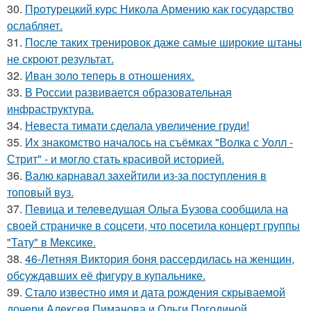
30.
Протурецкий курс Никола Армению как государство
ослабляет.
31.
После таких тренировок даже самые широкие штаны
не скроют результат.
32.
Иван золо теперь в отношениях.
33.
В России развивается образовательная
инфраструктура.
34.
Невеста тимати сделала увеличение груди!
35.
Их знакомство началось на съёмках "Волка с Уолл -
Стрит" - и могло стать красивой историей.
36.
Валю карнавал захейтили из-за поступления в
топовый вуз.
37.
Певица и телеведущая Ольга Бузова сообщила на
своей страничке в соцсети, что посетила концерт группы
"Тату" в Мексике.
38.
46-Летняя Виктория боня рассердилась на женщин,
обсуждавших её фигуру в купальнике.
39.
Стало известно имя и дата рождения скрываемой
дочери Алексея Пиманова и Ольги Погодиной.