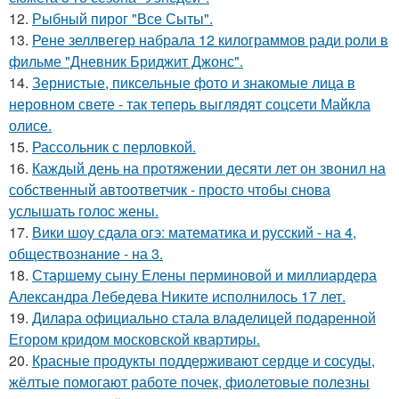
12.
Рыбный пирог "Все Сыты".
13.
Рене зеллвегер набрала 12 килограммов ради роли в
фильме "Дневник Бриджит Джонс".
14.
Зернистые, пиксельные фото и знакомые лица в
неровном свете - так теперь выглядят соцсети Майкла
олисе.
15.
Рассольник с перловкой.
16.
Каждый день на протяжении десяти лет он звонил на
собственный автоответчик - просто чтобы снова
услышать голос жены.
17.
Вики шоу сдала огэ: математика и русский - на 4,
обществознание - на 3.
18.
Старшему сыну Елены перминовой и миллиардера
Александра Лебедева Никите исполнилось 17 лет.
19.
Дилара официально стала владелицей подаренной
Егором кридом московской квартиры.
20.
Красные продукты поддерживают сердце и сосуды,
жёлтые помогают работе почек, фиолетовые полезны