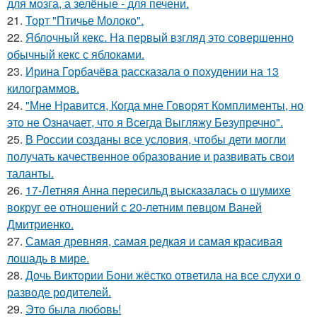
для мозга, а зелёные - для печени.
21.
Торт "Птичье Молоко".
22.
Яблочный кекс. На первый взгляд это совершенно
обычный кекс с яблоками.
23.
Ирина Горбачёва рассказала о похудении на 13
килограммов.
24.
"Мне Нравится, Когда мне Говорят Комплименты, но
это не Означает, что я Всегда Выгляжу Безупречно".
25.
В России созданы все условия, чтобы дети могли
получать качественное образование и развивать свои
таланты.
26.
17-Летняя Анна пересильд высказалась о шумихе
вокруг ее отношений с 20-летним певцом Ваней
Дмитриенко.
27.
Самая древняя, самая редкая и самая красивая
лошадь в мире.
28.
Дочь Виктории Бони жёстко ответила на все слухи о
разводе родителей.
29.
Это была любовь!