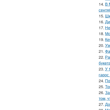
14.
В 
сентя
15.
Шк
16.
Ди
17.
Не
18.
Мо
19.
Ке
20.
Уз
21.
Фа
22.
Рa
букeт
23.
У 
гарос 
24.
По
25.
Тр
26.
За
том, 
27.
До