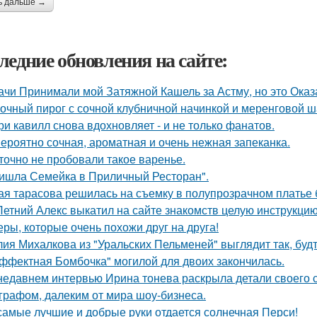
ь дальше →
ледние обновления на сайте:
ачи Принимали мой Затяжной Кашель за Астму, но это Оказа
очный пирог с сочной клубничной начинкой и меренговой ш
ри кавилл снова вдохновляет - и не только фанатов.
ероятно сочная, ароматная и очень нежная запеканка.
точно не пробовали такое варенье.
ишла Семейка в Приличный Ресторан".
ая тарасова решилась на съемку в полупрозрачном платье 
Летний Алекс выкатил на сайте знакомств целую инструкцию
еры, которые очень похожи друг на друга!
ия Михалкова из "Уральских Пельменей" выглядит так, будт
ффектная Бомбочка" могилой для двоих закончилась.
недавнем интервью Ирина тонева раскрыла детали своего 
графом, далеким от мира шоу-бизнеса.
самые лучшие и добрые руки отдается солнечная Перси!