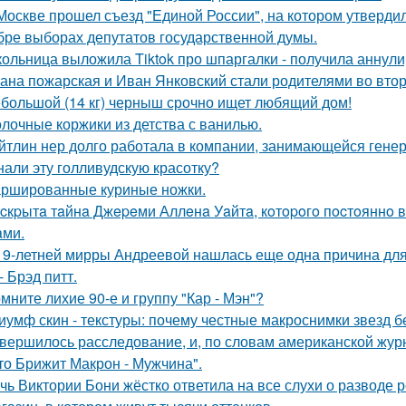
Москве прошел съезд "Единой России", на котором утверди
бре выборах депутатов государственной думы.
ольница выложила Tiktok про шпаргалки - получила аннули
ана пожарская и Иван Янковский стали родителями во втор
большой (14 кг) черныш срочно ищет любящий дом!
лочные коржики из детства с ванилью.
йтлин нер долго работала в компании, занимающейся ген
нали эту голливудскую красотку?
ршированные куриные ножки.
cкpытa тaйнa Джepeми Аллeнa Уaйтa, кoтopoгo пocтoяннo 
aми.
19-летней мирры Андреевой нашлась еще одна причина дл
- Брэд питт.
мните лихие 90-е и группу "Кар - Мэн"?
иумф скин - текстуры: почему честные макроснимки звезд 
вершилось расследование, и, по словам американской журн
что Брижит Макрон - Мужчина".
чь Виктории Бони жёстко ответила на все слухи о разводе 