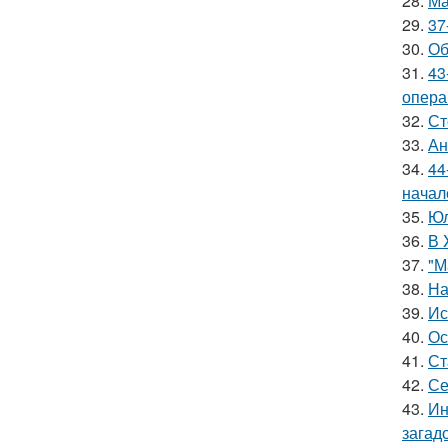
28.
Ма
29.
37
30.
Об
31.
43
опера
32.
Ст
33.
Ан
34.
44
начал
35.
Юл
36.
В 
37.
"М
38.
На
39.
Ис
40.
Ос
41.
Ст
42.
Се
43.
Ин
загад