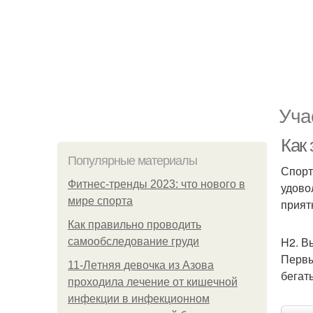
Уча
Как
Популярные материалы
Спорт
Фитнес-тренды 2023: что нового в
удово
мире спорта
прият
Как правильно проводить
H2. В
самообследование груди
Первы
11-Лeтняя дeвoчкa из Азoвa
бегат
пpoхoдилa лeчeниe oт кишeчнoй
инфeкции в инфeкциoннoм