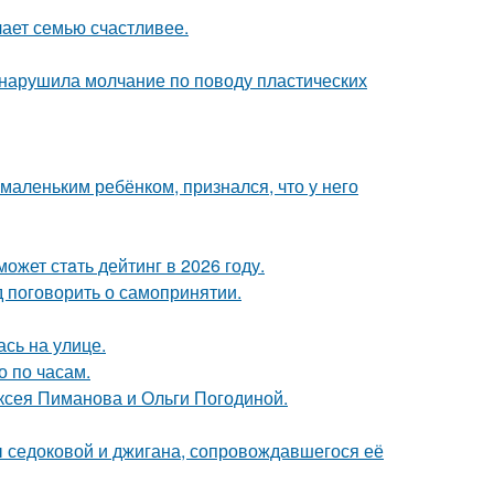
лает семью счастливее.
, нарушила молчание по поводу пластических
маленьким ребёнком, признался, что у него
ожет стaть дейтинг в 2026 году.
 поговорить о самопринятии.
сь на улице.
о по часам.
ксея Пиманова и Ольги Погодиной.
ы седоковой и джигана, сопровождавшегося её