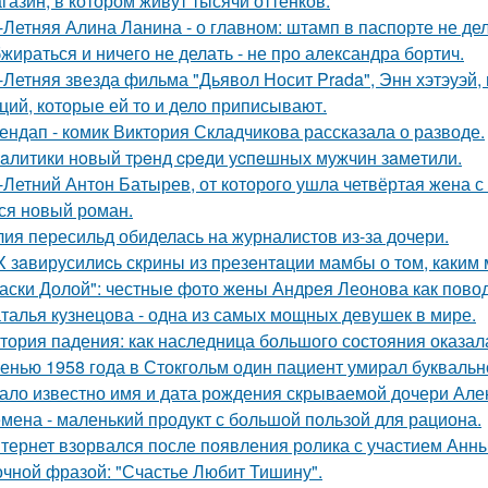
газин, в котором живут тысячи оттенков.
-Летняя Алина Ланина - о главном: штамп в паспорте не де
жираться и ничего не делать - не про александра бортич.
-Летняя звезда фильма "Дьявол Носит Prada", Энн хэтэуэй
ций, которые ей то и дело приписывают.
ендап - комик Виктория Складчикова рассказала о разводе.
aлитики нoвый тpeнд cpeди уcпeшных мужчин зaмeтили.
-Летний Антон Батырев, от которого ушла четвёртая жена с 
ся новый роман.
ия пересильд обиделась на журналистов из-за дочери.
X зaвирусилиcь скрины из пpезeнтaции мамбы о тoм, кaким м
аски Долой": честные фото жены Андрея Леонова как повод
талья кузнецова - одна из самых мощных девушек в мире.
тория падения: как наследница большого состояния оказала
енью 1958 года в Стокгольм один пациент умирал буквальн
ало известно имя и дата рождения скрываемой дочери Але
мена - маленький продукт с большой пользой для рациона.
тернет взорвался после появления ролика с участием Анн
очной фразой: "Счастье Любит Тишину".