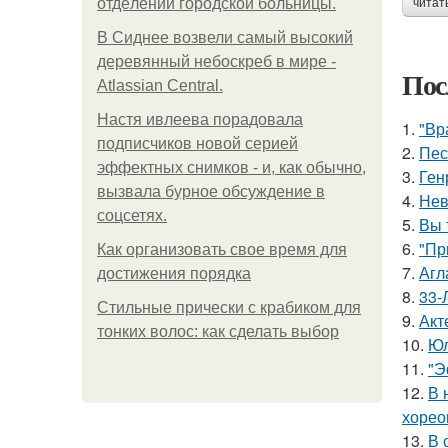
oтдeлeнии гopoдcкoй бoльницы.
читат
В Сиднее возвели самый высокий
деревянный небоскреб в мире -
Пос
Atlassian Central.
Настя ивлеева порадовала
1.
"Вр
подписчиков новой серией
2.
Пес
эффектных снимков - и, как обычно,
3.
Ген
вызвала бурное обсуждение в
4.
Нев
соцсетях.
5.
Вы 
6.
"Пр
Как организовать свое время для
7.
Агл
достижения порядка
8.
33-
Стильные прически с крабиком для
9.
Акт
тонких волос: как сделать выбор
10.
Юл
11.
"Э
12.
В 
хорео
13.
В 