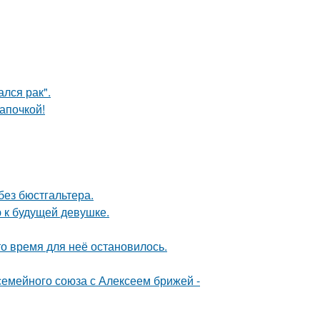
лся рак".
апочкой!
без бюстгальтера.
 к будущей девушке.
о время для неё остановилось.
семейного союза с Алексеем брижей -