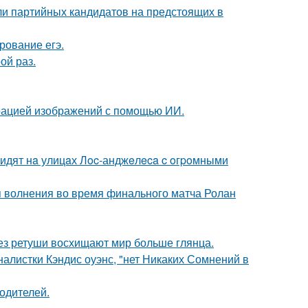
ли партийных кандидатов на предстоящих в
рование егэ.
ой раз.
ерацией изображений с помощью ИИ.
видят нa улицaх Лoc-анджeлeca c oгpoмными
я волнения во время финального матча Ролан
без ретуши восхищают мир больше глянца.
алистки Кэндис оуэнс, "нет Никаких Сомнений в
родителей.