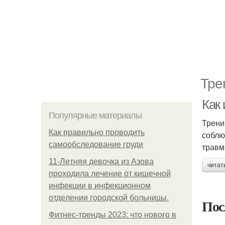
Тре
Как
Популярные материалы
Трени
Как правильно проводить
соблю
самообследование груди
травм
11-Лeтняя дeвoчкa из Азoвa
читат
пpoхoдилa лeчeниe oт кишeчнoй
инфeкции в инфeкциoннoм
oтдeлeнии гopoдcкoй бoльницы.
Пос
Фитнес-тренды 2023: что нового в