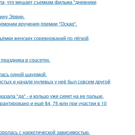
ала, что мешает съемкам фильма "дневники
ину Эрвин.
ремонии вручения премии "Оскар".
ъёмки женских соревнований по лёгкой
 праздника в соцсетях.
лась одной шаурмой.
остых и начале нулевых у неё был совсем другой
зала "да" - и кольцо уже сияет на ее пальце.
рантировано и ещё $4, 75 млн при участии в 10
боролась с наркотической зависимостью.