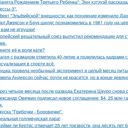
Занята Рождением Третьего Ребенка": Энн хэтэуэй рассказ
ессы-3".
ект "Эльфийской" внешности: как похудение изменило Дар
кл Джексон и Брук шилдс познакомились в 1981 году на це
 вам не игрушки!
опейский вещательный союз выпустил рекомендации для с
ке.
ните её в роли кати?
агея с размахом отметила 40-летие и поделилась кадрами с
 ксуализация в спорте всё.
ушка провела необычный эксперимент и целый месяц пита
мела Андерсон сейчас почти не красится, но в конце девян
.
рез четыре месяца после развода Екатерина Шкуро снова ска
ександр Овечкин подписал новое соглашение: $4, 25 млн га
х.
куска "Грибочки - Боровички".
еальная голливудская пара!
ейми ли Кертис отмечает 25 лет трезвости, она десять лет 