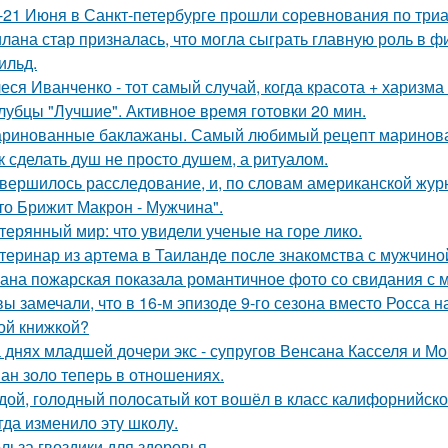
-21 Июня в Санкт-петербурге прошли соревнования по триа
лана стар призналась, что могла сыграть главную роль в ф
ильд.
еся Иванченко - тот самый случай, когда красота + харизма 
лубцы "Лучшие". Активное время готовки 20 мин.
ринованные баклажаны. Самый любимый рецепт маринова
к сделать душ не просто душем, а ритуалом.
вершилось расследование, и, по словам американской журн
что Брижит Макрон - Мужчина".
терянный мир: что увидели ученые на горе лико.
теринар из артема в Таиланде после знакомства с мужчино
ана пожарская показала романтичное фото со свидания с
вы замечали, что в 16-м эпизоде 9-го сезона вместо Росса н
ой книжкой?
 днях младшей дочери экс - супругов Венсана Касселя и Мо
ан золо теперь в отношениях.
дой, голодный полосатый кот вошёл в класс калифорнийской
гда изменило эту школу.
льза гвоздики для здоровья.