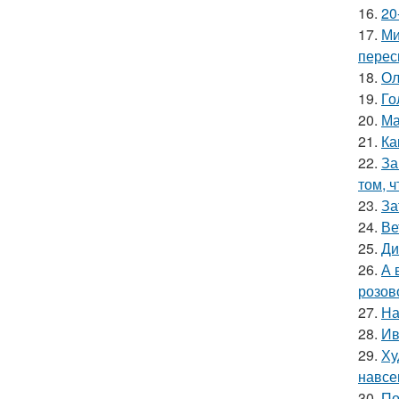
16.
20
17.
Ми
перес
18.
Ол
19.
Го
20.
Ма
21.
Ка
22.
За
том, 
23.
За
24.
Ве
25.
Ди
26.
А 
розов
27.
На
28.
Ив
29.
Ху
навсе
30.
По