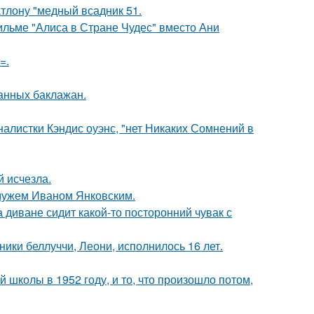
тлону "медный всадник 51.
ильме "Алиса в Стране Чудес" вместо Ани
=.
нных баклажан.
алистки Кэндис оуэнс, "нет Никаких Сомнений в
й исчезла.
 мужем Иваном Янковским.
а диване сидит какой-то посторонний чувак с
ники беллуччи, Леони, исполнилось 16 лет.
 школы в 1952 году, и то, что произошло потом,