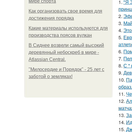
мире спорта
1.
"Я 
принц
Как организовать свое время для
2.
Эфф
достижения порядка
3.
Май
Какие материалы используются для
4.
Это
производства поясов вулкан
5.
Евр
атлети
В Сиднее возвели самый высокий
6.
Пом
деревянный небоскреб в мире -
7.
Пел
Atlassian Central.
8.
С *
"Милосердие и Порядок" - 25 лет с
9.
Дев
заботой о земляках!
10.
Па
образ
11.
Че
12.
Ал
матча
13.
За
14.
Ид
15.
Дж