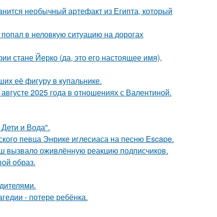
анится необычный артефакт из Египта, который
 попал в неловкую ситуацию на дорогах
ии стане Йерко (да, это его настоящее имя),
их её фигуру в купальнике.
августе 2025 года в отношениях с Валентиной.
Дети и Вода".
ского певца Энрике иглесиаса на песню Escape.
ш вызвало оживлённую реакцию подписчиков.
вой образ.
одителями.
гедии - потере ребёнка.