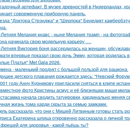
гадочный артефакт. В музее древностей в Нидерландах, хр
инает современную приборную панель.
езда "Доктора Стрэнджа" и "Шерлока" Бенедикт камбербэтч
на.
-Летняя Мелания кнавс - ныне Мелания трамп - на фотограф
 она начинала свою модельную карьеру ….
-Летняя Виктория боня рассердилась на женщин, обсуждавш
мати впервые показал свою дочь Эмму, которая родилась в 
олые Платья" Met Gala 2026.
мена - маленький продукт с большой пользой для рациона.
дущее детского плавания рождается здесь: "Невский Форум 
001 году Анну Курникову пригласили сняться в клипе испан
вместное фото Кристины асмус и её близняшки маши мила
стасамка начала сводить татуировки, кардинально меняя с
чная жизнь тома харди скрыта за семью замками.
ель рассказала, что они с Мишей Литвиным готовы стать р
триса Екатерина шпица откровенно рассказала о личной тра
 фрешей для здоровья - какой пьёшь ты?