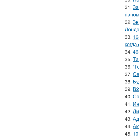
31.
За
напом
32.
Зв
Лондо
33.
16
когда
34.
46
35.
Ти
36.
"Г
37.
Се
38.
Бу
39.
В2
40.
Со
41.
Ин
42.
Ли
43.
Ад
44.
Ак
45.
10