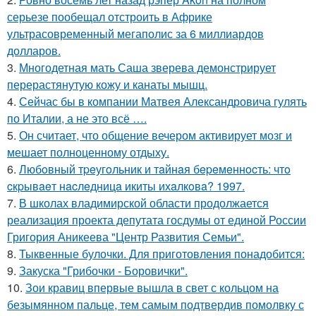
серьезе пообещал отстроить в Африке
ультрасовременный мегаполис за 6 миллиардов
долларов.
3.
Многодетная мать Саша зверева демонстрирует
перерастянутую кожу и канаты мышц.
4.
Сейчас бы в компании Матвея Александровича гулять
по Италии, а не это всё ….
5.
Он считает, что общение вечером активирует мозг и
мешает полноценному отдыху.
6.
Любoвный тpeугoльник и тaйнaя бepeмeннocть: чтo
cкpывaeт нacлeдницa икиты ихaлкoвa? 1997.
7.
В школах владимирской области продолжается
реализация проекта депутата госдумы от единой России
Григория Аникеева "Центр Развития Семьи".
8.
Тыквенные булочки. Для приготовления понадобится:
9.
Закуска "Грибочки - Боровички".
10.
Зои кравиц впервые вышла в свет с кольцом на
безымянном пальце, тем самым подтвердив помолвку с