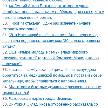
29.
44-Летний Антон Батырев, от которого ушла
четвёртая жена с маленьким ребёнком, признался, что у
него начался новый роман.
30.
Пирог "4 стaкана". Один раз испечете - будете
готовить постоянно.
31.
"Это Настоящий шок": 16-летняя Анна пересильд
выразила недовольство списком "30 самых страшных
актрис".
32.
Еще четыре молодые семьи владимирского
госуниверситета "Стартовый Комплект Молодоженов
получили".
33.
Настасья самбурская, актриса, была вынуждена
обратиться за медицинской помощью и поставить себе
капельницу, чтобы справиться с напряжением.
34.
Мы готовим быстрые домашние разносолы осенне
зимнего стола!
35.
Лазоревка в парке города Вязники.
36.
Виктория Складчикова откровенно рассказала со