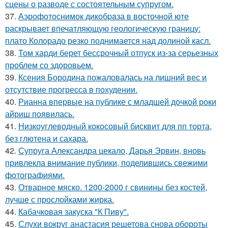
сцены о разводе с состоятельным супругом.
37.
Аэрофотоснимок дикобpaза в восточной юте
раскрывает впечатляющую геологическую границу:
плато Колорадо резко поднимается над долиной касл.
38.
Том харди берет бессрочный отпуск из-за серьезных
проблем со здоровьем.
39.
Ксения Бородина пожаловалась на лишний вес и
отсутствие прогресса в похудении.
40.
Рианна впервые на публике с младшей дочкой роки
айриш появилась.
41.
Низкоуглеводный кокосовый бисквит для пп торта,
без глютена и сахара.
42.
Супруга Александра цекало, Дарья Эрвин, вновь
привлекла внимание публики, поделившись свежими
фотографиями.
43.
Отварное мяско. 1200-2000 г свинины без костей,
лучше с прослойками жирка.
44.
Кабачковая закуска "К Пиву".
45.
Слухи вокруг анастасия решетова снова обороты