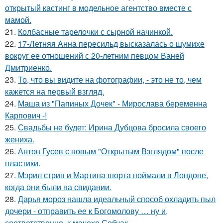
открытый кастинг в модельное агентство вместе с
мамой.
21.
Колбасные тарелочки с сырной начинкой.
22.
17-Летняя Анна пересильд высказалась о шумихе
вокруг ее отношений с 20-летним певцом Ваней
Дмитриенко.
23.
То, что вы видите на фотографии, - это не то, чем
кажется на первый взгляд.
24.
Маша из "Папиных Дочек" - Мирослава беременна
Карпович -!
25.
Свадьбы не будет: Ирина Дубцова бросила своего
жениха.
26.
Антон Гусев с новым "Открытым Взглядом" после
пластики.
27.
Мэрил стрип и Мартина шорта поймали в Лондоне,
когда они были на свидании.
28.
Дарья мороз нашла идеальный способ охладить пыл
дочери - отправить ее к Богомолову … ну и,
соответственно, к мачехе Собчак.