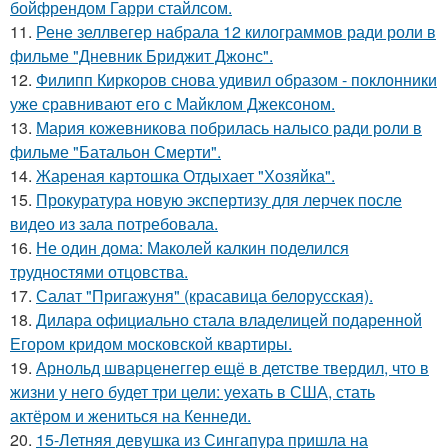
бойфрендом Гарри стайлсом.
11.
Рене зеллвегер набрала 12 килограммов ради роли в
фильме "Дневник Бриджит Джонс".
12.
Филипп Киркоров снова удивил образом - поклонники
уже сравнивают его с Майклом Джексоном.
13.
Мария кожевникова побрилась налысо ради роли в
фильме "Батальон Смерти".
14.
Жареная картошка Отдыхает "Хозяйка".
15.
Прокуратура новую экспертизу для лерчек после
видео из зала потребовала.
16.
Не один дома: Маколей калкин поделился
трудностями отцовства.
17.
Салат "Пригажуня" (красавица белорусская).
18.
Дилара официально стала владелицей подаренной
Егором кридом московской квартиры.
19.
Арнольд шварценеггер ещё в детстве твердил, что в
жизни у него будет три цели: уехать в США, стать
актёром и жениться на Кеннеди.
20.
15-Летняя девушка из Сингапура пришла на