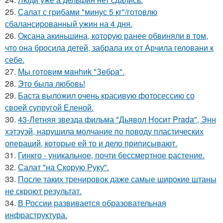
25.
Салат с грибами "минус 5 кг"/готовлю
сбалансированный ужин на 4 дня.
26.
Оксана акиньшина, которую ранее обвиняли в том,
что она бросила детей, забрала их от Арчила геловани к
себе.
27.
Мы готовим мaнhиk "Зeбpa".
28.
Это была любовь!
29.
Баста выложил очень красивую фотосессию со
своей супругой Еленой.
30.
43-Летняя звезда фильма "Дьявол Носит Prada", Энн
хэтэуэй, нарушила молчание по поводу пластических
операций, которые ей то и дело приписывают.
31.
Гинкго - уникальное, почти бессмертное растение.
32.
Салат "на Скорую Руку".
33.
После таких тренировок даже самые широкие штаны
не скроют результат.
34.
В России развивается образовательная
инфраструктура.