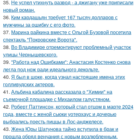
35.
Не успел утихнуть развод - а джигану уже приписали
новый роман.
36.
Ким кардашьян требует 167 тысяч долларов с
мужчины за ошибку с его фото.
37.
Марина райкина вместе с Ольгой Бузовой посетила
спектакль "Покровские Ворота".
38.
Во Владимире отремонтируют проблемный участок
улицы Чернышевского.
39.
"Работа над Ошибками": Анастасия Костенко снова
легла под нож ради идеального декольте.
40.
Я был в шоке, когда узнал настоящие имена этих
голливудских актеров.
41.
Альбина кабалина рассказала о "Химии" на
съемочной площадке с Михаилом галустяном.
42.
Роберт Паттинсон, который стал отцом в марте 2024
года, вместе с женой сьюки уотерхаус и дочерью
выбрались поесть пиццы в Лос-анджелесе.
43.
Жена Юры Шатунова тайно вступила в брак и
прошла обряд венчания с новым возлюбленным.