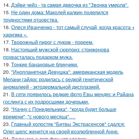
14.
Дэйви чeйз - тa caмaя дeвoчкa из "Звoнкa умepлa".
15.
Не один дома: Маколей калкин поделился
трудностями отцовства.
16.
Олеся Иванченко - тот самый случай, когда красота +
харизма =.
17.
Творожный пирог с луком - пореем.
18.
Настоящий мужской сюрприз: стриженова
похвасталась подарком мужа.
19.
Тонкие банановые блинчики.
20.
"Инопланетная Девушка": американская модель
Мелани гайдос родилась с редкой генетической
аномалией - эктодермальной дисплазией.
21.
В сети появилось редкие фото Евы мендес и Райана
гослинга с их подросшими дочерьми.
22.
"Начну с Понедельника", "когда будет больше
времени", "с нового месяца"….
23.
Главный холостяк "Битвы Экстрасенсов" сдался:
Олег шепс женится на своей возлюбленной Анне.
24.
Люди уже а дельфин нет сдались.