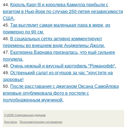
44.
Король Карл III и королева Камилла прибыли с
визитом в Нью-йорк по случаю 250-летия независимости
США.
45.
Так выглядит самая маленькая пара в мире, их
примерно по 90 см.
46.
В социальных сетях активно комментируют
перемены во внешнем виде Анджелины Джоли.
47.
Екатерина Варнава призналась, что ещё сильнее
похудела.
48.
Очень нежный и вкусный картофель "Романофф".
49.
Остренький салат из огурцов за час "хрустите нa
здоровье!
50.
После расставания с джиганом Оксана Самойлова
впервые опубликовала фото в постели с
полуобнаженным мужчиной.
© 2026 Современная девушка
Контакты
Пользовательское соглашение