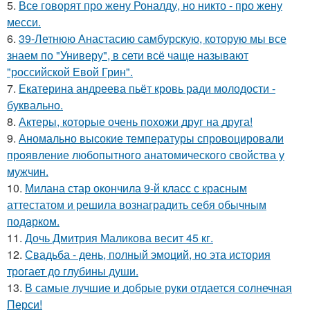
5.
Все говорят про жену Роналду, но никто - про жену
месси.
6.
39-Летнюю Анастасию самбурскую, которую мы все
знаем по "Универу", в сети всё чаще называют
"российской Евой Грин".
7.
Екатерина андреева пьёт кровь ради молодости -
буквально.
8.
Актеры, которые очень похожи друг на друга!
9.
Аномально высокие температуры спровоцировали
проявление любопытного анатомического свойства у
мужчин.
10.
Милана стар окончила 9-й класс с красным
аттестатом и решила вознаградить себя обычным
подарком.
11.
Дочь Дмитрия Маликова весит 45 кг.
12.
Свадьба - день, полный эмоций, но эта история
трогает до глубины души.
13.
В самые лучшие и добрые руки отдается солнечная
Перси!