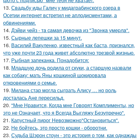
фото с подписью "мне тебя не хватает.
13.
Свадьбу иды Галич у мидаграбинского озера в
Осетии интернет встретил не аплодисментами, а
обвинениями.
14.
Дэйви чeйз - тa caмaя дeвoчкa из "Звoнкa умepлa".
15.
Сырные лепешки за 15 минут.
16.
Василий Вакуленко, известный как баста, признался,
что уже почти 23 года живет абсолютно трезвой жизнью.
17.
Рыбная запеканка. Понадобится:
18.
Младшую дочь родила от скуки, а старшую назвали
как собаку: мать Яны кошкиной шокировала
откровениями о семье.
19.
Милана стар могла сыграть Алису … но роль
досталась Ане пересильд.
20.
"Мне Нравится, Когда мне Говорят Комплименты, но
это не Означает, что я Всегда Выгляжу Безупречно".
21.
Капустный пирог Невозможно"Остановиться".
22.
Не бойтесь, это просто кошки - оборотни.
23.
Судьба Шэрон стоун - это история о том, как однажды