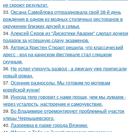
не скроют результат.
33.
Оксана Самойлова отпраздновала свой 38-й день
рождения в одном из модных столичных ресторанов в
окружении близких друзей и семьи.
34.
Алексей Серов из "Дискотеки Аварии" сделал дочери
подарок за успешную сдачу экзаменов.
35.
Актриса Кристен Стюарт решила, что классический
дресс - код на каннском фестивале стал слишком
скучным.
36.
Не успел утихнуть развод - а джигану уже приписали
новый роман.
37.
Осенние разносолы. Мы готовим по мотивам
корейской кухни!
38.
Иногда тело говорит с нами проще, чем мы думаем -
через усталость, настроение и самочувствие.
39.
Во Владимире отремонтируют проблемный участок
улицы Чернышевского.
40.
Лазоревка в парке города Вязники.