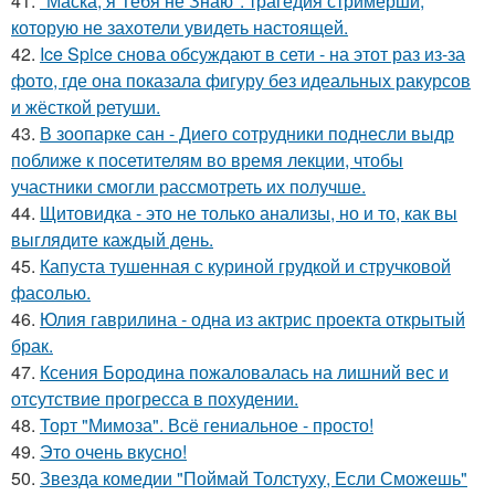
41.
"Маска, я Тебя не Знаю": трагедия стримерши,
которую не захотели увидеть настоящей.
42.
Ice Spice снова обсуждают в сети - на этот раз из-за
фото, где она показала фигуру без идеальных ракурсов
и жёсткой ретуши.
43.
В зоопарке сан - Диего сотрудники поднесли выдр
поближе к посетителям во время лекции, чтобы
участники смогли рассмотреть их получше.
44.
Щитовидка - это не только анализы, но и то, как вы
выглядите каждый день.
45.
Капуста тушенная с куриной грудкой и стручковой
фасолью.
46.
Юлия гаврилина - одна из актрис проекта открытый
брак.
47.
Ксения Бородина пожаловалась на лишний вес и
отсутствие прогресса в похудении.
48.
Торт "Мимоза". Всё гениальное - просто!
49.
Это очень вкусно!
50.
Звезда комедии "Поймай Толстуху, Если Сможешь"