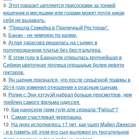
3.
Этот паразит цепляется присосками за тонкий
кишечник и месяцами или годами может почти никак
себя не выдавать.
4.
"Пришла Семейка в Приличный Ресторан".
5.
Банан - не чемпион по калию.
6.
Аглая тарасова решилась на съемку в
полупрозрачном платье без бюстгальтера.
7.
В этом году в Барнауле открылась крупнейшая в
Сибири цветочная теплица площадью более девяти
гектаров.
8.
Ян цапник признался, что после серьёзной травмы в
2014 году изменил отношение к опасным сценам.
9.
Ролик с Энн хэтэуэй набрал больше просмотров, чем
трейлер самого фильма одиссея.
10.
Как наносили грим гуля для сериала "Fallout"?
11.
Самая счастливая черепашка.
12.
На днях исполнилось 17 лет, как ушел Майкл Джексон
- и в память об этом его сын выложил оч трогательное