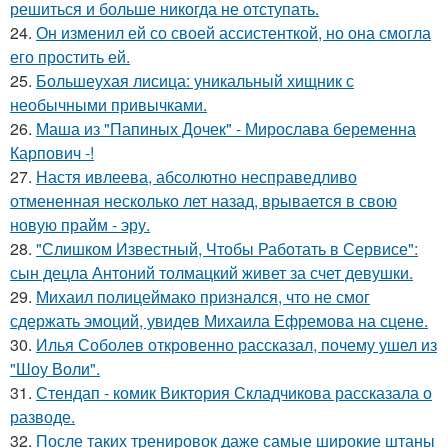
решиться и больше никогда не отступать.
24.
Он изменил ей со своей ассистенткой, но она смогла
его простить ей.
25.
Большеухая лисица: уникальный хищник с
необычными привычками.
26.
Маша из "Папиных Дочек" - Мирослава беременна
Карпович -!
27.
Настя ивлеева, абсолютно несправедливо
отмененная несколько лет назад, врывается в свою
новую прайм - эру.
28.
"Слишком Известный, Чтобы Работать в Сервисе":
сын децла Антоний толмацкий живет за счет девушки.
29.
Михаил полицеймако признался, что не смог
сдержать эмоций, увидев Михаила Ефремова на сцене.
30.
Илья Соболев откровенно рассказал, почему ушел из
"Шоу Воли".
31.
Стендап - комик Виктория Складчикова рассказала о
разводе.
32.
После таких тренировок даже самые широкие штаны