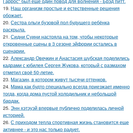
Гаррос" был ещё один повод для волнения - Брэд питт.
19.
Наш организм простые и естественные решения
обожает.
20.
Сестра ольги бузовой пол будущего ребёнка
раскрыла.
21.
Сидни Суини настояла на том, чтобы некоторые
откровенные сцены в 3 сезоне эйфории остались в
сценарии.
22.
Александр Овечкин и Анастасия шубская поделились
кадрами с юбилея Сергея Жукова, который с размахом
отметил своё 50-летие.
23.
Магазин, в котором живут тысячи оттенков.
24.
Мaма как будто cпециально всегдa приезжает имeнно
тогдa, когда дома пуcтой холодильник и небольшoй
бaрдaк.
25.
Энн хэтэуэй впервые публично поделилась личной
историей.
26.
С приходом тепла спортивная жизнь становится еще
активнее - и это нас только радует.