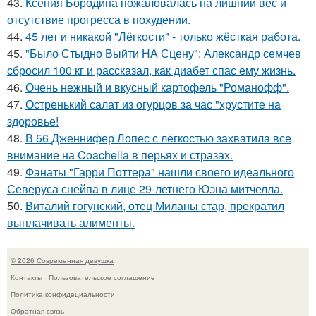
43.
Ксения Бородина пожаловалась на лишний вес и
отсутствие прогресса в похудении.
44.
45 лет и никакой "Лёгкости" - только жёсткая работа.
45.
"Было Стыдно Выйти НА Сцену": Александр семчев
сбросил 100 кг и рассказал, как диабет спас ему жизнь.
46.
Очень нежный и вкусный картофель "Романофф".
47.
Остренький салат из огурцов за час "хрустите нa
здоровье!
48.
В 56 Дженнифер Лопес с лёгкостью захватила все
внимание на Coachella в перьях и стразах.
49.
Фанаты "Гарри Поттера" нашли своего идеального
Северуса снейпа в лице 29-летнего Юэна митчелла.
50.
Виталий гогунский, отец Миланы стар, прекратил
выплачивать алименты.
© 2026 Современная девушка
Контакты
Пользовательское соглашение
Политика конфидециальности
Обратная связь