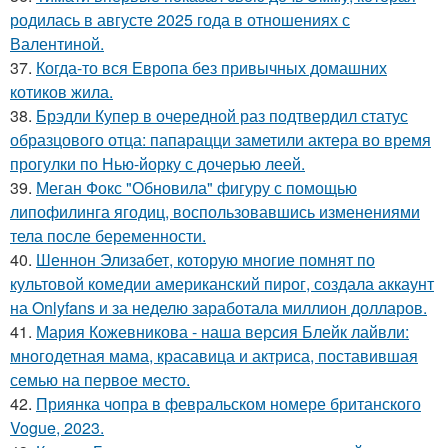
родилась в августе 2025 года в отношениях с
Валентиной.
37.
Когда-то вся Европа без привычных домашних
котиков жила.
38.
Брэдли Купер в очередной раз подтвердил статус
образцового отца: папарацци заметили актера во время
прогулки по Нью-йорку с дочерью леей.
39.
Меган Фокс "Обновила" фигуру с помощью
липофилинга ягодиц, воспользовавшись изменениями
тела после беременности.
40.
Шеннон Элизабет, которую многие помнят по
культовой комедии американский пирог, создала аккаунт
на Onlyfans и за неделю заработала миллион долларов.
41.
Мария Кожевникова - наша версия Блейк лайвли:
многодетная мама, красавица и актриса, поставившая
семью на первое место.
42.
Приянка чопра в февральском номере британского
Vogue, 2023.