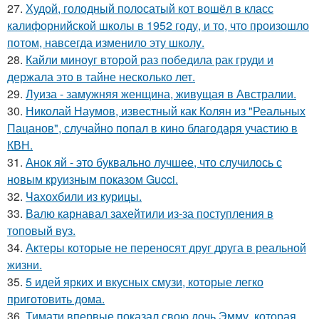
27.
Худой, голодный полосатый кот вошёл в класс
калифорнийской школы в 1952 году, и то, что произошло
потом, навсегда изменило эту школу.
28.
Кайли миноуг второй раз победила рак груди и
держала это в тайне несколько лет.
29.
Луиза - замужняя женщина, живущая в Австралии.
30.
Николай Наумов, известный как Колян из "Реальных
Пацанов", случайно попал в кино благодаря участию в
КВН.
31.
Анок яй - это буквально лучшее, что случилось с
новым круизным показом Gucci.
32.
Чахохбили из курицы.
33.
Валю карнавал захейтили из-за поступления в
топовый вуз.
34.
Актеры которые не переносят друг друга в реальной
жизни.
35.
5 идей ярких и вкусных смузи, которые легко
приготовить дома.
36.
Тимати впервые показал свою дочь Эмму, которая