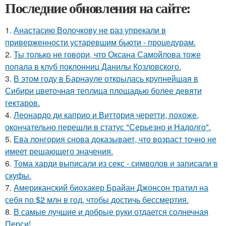
Последние обновления на сайте:
1.
Анастасию Волочкову не раз упрекали в
приверженности устаревшим бьюти - процедурам.
2.
Ты только не говори, что Оксана Самойлова тоже
попала в клуб поклонниц Данилы Козловского.
3.
В этом году в Барнауле открылась крупнейшая в
Сибири цветочная теплица площадью более девяти
гектаров.
4.
Леонардо ди каприо и Виттория черетти, похоже,
окончательно перешли в статус "Серьезно и Надолго".
5.
Ева лонгория снова доказывает, что возраст точно не
имеет решающего значения.
6.
Тома харди выписали из секс - символов и записали в
скуфы.
7.
Американский биохакер Брайан Джонсон тратил на
себя по $2 млн в год, чтобы достичь бессмертия.
8.
В самые лучшие и добрые руки отдается солнечная
Перси!