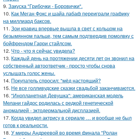
9.
Закуска "Грибочки - Боровички".
10.
Как Меган Фокс и шайа лабаф переиграли графику
на миллиард баксов.
11.
Зои кравиц впервые вышла в свет с кольцом на
безымянном пальце, тем самым подтвердив помолвку с
бойфрендом Гарри стайлсом.
12.
Что - что я сейчас увидела?
13.
Каждый день на протяжении десяти лет он звонил на
собственный автоответчик - просто чтобы снова
услышать голос жены.
14.
Покупатель спросил: "мёд настоящий?
15.
Не все голливудские сказки свадьбой заканчиваются.
16.
"Инопланетная Девушка": американская модель
Мелани гайдос родилась с редкой генетической
аномалией - эктодермальной дисплазией.
17.
Когда увидел актрису в сериале … и вообще не был
готов к реальности.
18.
У мирры Андреевой во время финала "Ролан