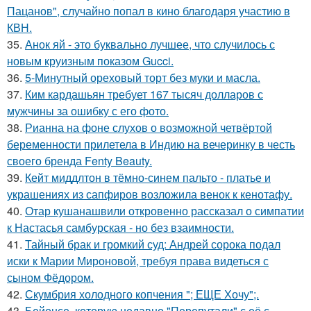
Пацанов", случайно попал в кино благодаря участию в
КВН.
35.
Анок яй - это буквально лучшее, что случилось с
новым круизным показом Gucci.
36.
5-Минутный ореховый торт без муки и масла.
37.
Ким кардашьян требует 167 тысяч долларов с
мужчины за ошибку с его фото.
38.
Рианна на фоне слухов о возможной четвёртой
беременности прилетела в Индию на вечеринку в честь
своего бренда Fenty Beauty.
39.
Кейт миддлтон в тёмно-синем пальто - платье и
украшениях из сапфиров возложила венок к кенотафу.
40.
Отар кушанашвили откровенно рассказал о симпатии
к Настасья самбурская - но без взаимности.
41.
Тайный брак и громкий суд: Андрей сорока подал
иски к Марии Мироновой, требуя права видеться с
сыном Фёдором.
42.
Скумбрия холодного копчения "; ЕЩЕ Хочу";.
43.
Бейонсе, которую недавно "Перепутали" с её с