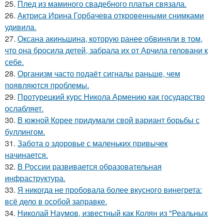
25.
Плед из маминого свадебного платья связала.
26.
Актриса Ирина Горбачева откровенными снимками
удивила.
27.
Оксана акиньшина, которую ранее обвиняли в том,
что она бросила детей, забрала их от Арчила геловани к
себе.
28.
Организм часто подаёт сигналы раньше, чем
появляются проблемы.
29.
Протурецкий курс Никола Армению как государство
ослабляет.
30.
В южной Корее придумали свой вариант борьбы с
буллингом.
31.
Забота о здоровье с маленьких привычек
начинается.
32.
В России развивается образовательная
инфраструктура.
33.
Я никогда не пробовала более вкусного винегрета:
всё дело в особой заправке.
34.
Николай Наумов, известный как Колян из "Реальных