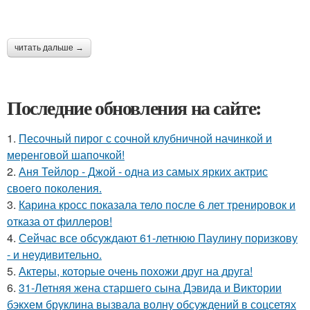
читать дальше →
Последние обновления на сайте:
1.
Песочный пирог с сочной клубничной начинкой и
меренговой шапочкой!
2.
Аня Тейлор - Джой - одна из самых ярких актрис
своего поколения.
3.
Карина кросс показала тело после 6 лет тренировок и
отказа от филлеров!
4.
Сейчас все обсуждают 61-летнюю Паулину поризкову
- и неудивительно.
5.
Актеры, которые очень похожи друг на друга!
6.
31-Летняя жена старшего сына Дэвида и Виктории
бэкхем бруклина вызвала волну обсуждений в соцсетях