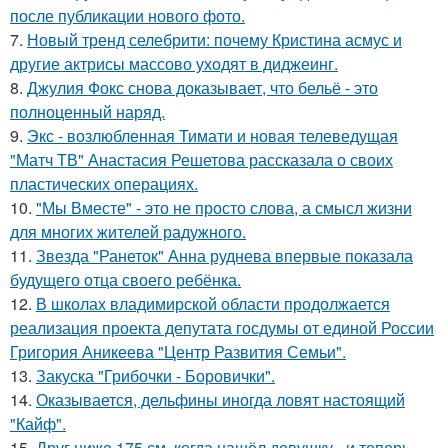
после публикации нового фото.
7.
Новый тренд селебрити: почему Кристина асмус и
другие актрисы массово уходят в диджеинг.
8.
Джулия Фокс снова доказывает, что бельё - это
полноценный наряд.
9.
Экс - возлюбленная Тимати и новая телеведущая
"Матч ТВ" Анастасия Решетова рассказала о своих
пластических операциях.
10.
"Мы Вместе" - это не просто слова, а смысл жизни
для многих жителей радужного.
11.
Звезда "Ранеток" Анна руднева впервые показала
будущего отца своего ребёнка.
12.
В школах владимирской области продолжается
реализация проекта депутата госдумы от единой России
Григория Аникеева "Центр Развития Семьи".
13.
Закуска "Грибочки - Боровички".
14.
Оказывается, дельфины иногда ловят настоящий
"Кайф".
15.
Друг ниже 175 см, когда нашёл девушку - и теперь