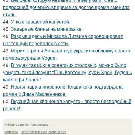
подросшей дочерью, впервые за долгое время сменила
стиль.
44.
Утка с квашеной капустой.
45.
Заварные блины на минералке.
46.
Разрыв адель и Михаила Литвина спровоцировал
настоящий переполох в сети.
47.
Мэрил стрип и Анна винтур украсили обложку нового
номера журнала Vogue.
48.
В годах так 80-х в советских столовых, можно было
увидеть такой лозунг: "Ешь Картошку, лук и Хрен, Будешь
как Софи Лорен".
49.
Новая пара в инфополе: Клава кока подтвердила
роман с Дима Масленников.
50.
Вкуснейшая квашеная капуста - просто бесподобный
рецепт!
© 2026 Современная девушка
Контакты
Пользовательское соглашение