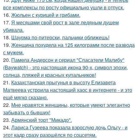
все комплексы по росту официально ушли в отпуск.
16.
Жюльен с курицей и грибами.
17.
Я месяцами свой рост в зале ледяным душем
убивала.
18.
Шаурма по-питерски, пальчики оближешь!
19.
Женщина похудела на 125 килограмм после развода
с мужем.
20.
Памела Андерсон и сериал "Спасатели Малибу"
(Baywatch) - это настоящая икона 90-х, символ эпохи,
солнца, пляжей и красных купальников!
21.
Казахстанская прыгунья в высоту Елизавета
Матвеева устроила настоящий хаос в интернете - и это
ещё мягко сказано.
22.
Мне нравятся женщины, которые умеют элегантно
забывать о бывших!
23.
Армянский торт "Микадо".
24.
Лариса Гузеева показала взрослую дочь Ольгу - и
этот кадр сразу разошёлся по соцсетям.