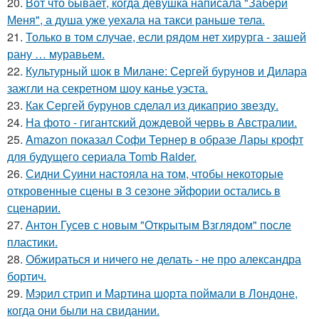
20.
Вот что бывает, когда девушка написала "Забери
Меня", а душа уже уехала на такси раньше тела.
21.
Только в том случае, если рядом нет хирурга - зашей
рану … муравьем.
22.
Культурный шок в Милане: Сергей бурунов и Дилара
зажгли на секретном шоу канье уэста.
23.
Как Сергей бурунов сделал из дикаприо звезду.
24.
На фото - гигантский дождевой червь в Австралии.
25.
Amazon показал Софи Тернер в образе Лары крофт
для будущего сериала Tomb Raider.
26.
Сидни Суини настояла на том, чтобы некоторые
откровенные сцены в 3 сезоне эйфории остались в
сценарии.
27.
Антон Гусев с новым "Открытым Взглядом" после
пластики.
28.
Обжираться и ничего не делать - не про александра
бортич.
29.
Мэрил стрип и Мартина шорта поймали в Лондоне,
когда они были на свидании.