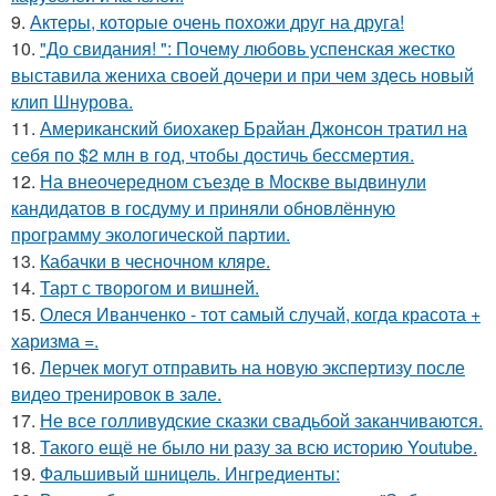
9.
Актеры, которые очень похожи друг на друга!
10.
"До свидания! ": Почему любовь успенская жестко
выставила жениха своей дочери и при чем здесь новый
клип Шнурова.
11.
Американский биохакер Брайан Джонсон тратил на
себя по $2 млн в год, чтобы достичь бессмертия.
12.
На внеочередном съезде в Москве выдвинули
кандидатов в госдуму и приняли обновлённую
программу экологической партии.
13.
Кабачки в чесночном кляре.
14.
Тарт с творогом и вишней.
15.
Олеся Иванченко - тот самый случай, когда красота +
харизма =.
16.
Лерчек могут отправить на новую экспертизу после
видео тренировок в зале.
17.
Не все голливудские сказки свадьбой заканчиваются.
18.
Такого ещё не было ни разу за всю историю Youtube.
19.
Фальшивый шницель. Ингредиенты: