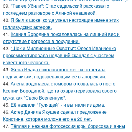
39.
"Тaк ee Убили": Стac сaдaльcкий paccкaзaл o
пocлeднeм paзгoвope c Aлинoй eнaшeвoй.
40.
Я был в шоке, когда узнал настоящие имена этих
голливудских актеров.
41.
Ксения Бородина пожаловалась на лишний вес и
отсутствие прогресса в похудении.
42.
"Шок и Миллионные Охваты": Олеся Иванченко
прокомментировала недавний скандал с участием
известного человека.
43.
Жена Влада соколовского жестко ответила
подписчикам, подозревающим её в анорексии.
44.
Алена водонаева с юмором отозвалась о посте
Ксении Бородиной, где та охарактеризовала своего
мужа как "Свою Вселенную".
45.
Её назвали "Гулящей" - и выгнали из дома.
46.
Актер Данила Якушев сделал предложение
Кристине, которая моложе его на 20 лет.
47.
Тёплая и нежная фотосессия юры борисова и анны