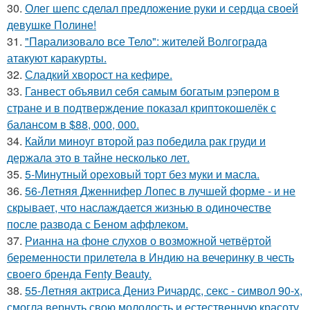
30.
Олег шепс сделал предложение руки и сердца своей
девушке Полине!
31.
"Пapализовало все Тело": жителей Волгограда
атакуют каракурты.
32.
Сладкий хворост на кефире.
33.
Ганвест объявил себя самым богатым рэпером в
стране и в подтверждение показал криптокошелёк с
балансом в $88, 000, 000.
34.
Кайли миноуг второй раз победила рак груди и
держала это в тайне несколько лет.
35.
5-Минутный ореховый торт без муки и масла.
36.
56-Летняя Дженнифер Лопес в лучшей форме - и не
скрывает, что наслаждается жизнью в одиночестве
после развода с Беном аффлеком.
37.
Рианна на фоне слухов о возможной четвёртой
беременности прилетела в Индию на вечеринку в честь
своего бренда Fenty Beauty.
38.
55-Летняя актриса Дениз Ричардс, секс - символ 90-х,
смогла вернуть свою молодость и естественную красоту.