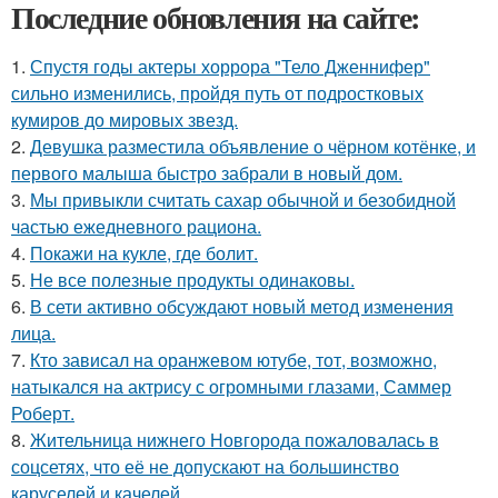
Последние обновления на сайте:
1.
Спустя годы актеры хоррора "Тело Дженнифер"
сильно изменились, пройдя путь от подростковых
кумиров до мировых звезд.
2.
Девушка разместила объявление о чёрном котёнке, и
первого малыша быстро забрали в новый дом.
3.
Мы привыкли считать сахар обычной и безобидной
частью ежедневного рациона.
4.
Покажи на кукле, где болит.
5.
Не все полезные продукты одинаковы.
6.
В сети активно обсуждают новый метод изменения
лица.
7.
Кто зависал на оранжевом ютубе, тот, возможно,
натыкался на актрису с огромными глазами, Саммер
Роберт.
8.
Жительница нижнего Новгорода пожаловалась в
соцсетях, что её не допускают на большинство
каруселей и качелей.