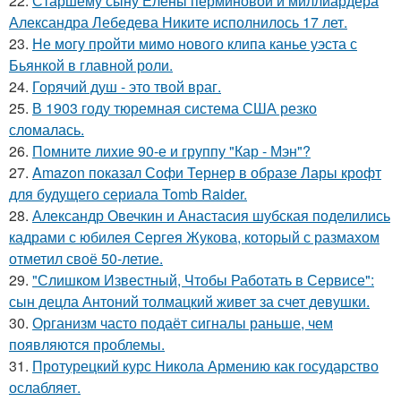
22.
Старшему сыну Елены перминовой и миллиардера
Александра Лебедева Никите исполнилось 17 лет.
23.
Не могу пройти мимо нового клипа канье уэста с
Бьянкой в главной роли.
24.
Горячий душ - это твой враг.
25.
В 1903 году тюремная система США резко
сломалась.
26.
Помните лихие 90-е и группу "Кар - Мэн"?
27.
Amazon показал Софи Тернер в образе Лары крофт
для будущего сериала Tomb Raider.
28.
Александр Овечкин и Анастасия шубская поделились
кадрами с юбилея Сергея Жукова, который с размахом
отметил своё 50-летие.
29.
"Слишком Известный, Чтобы Работать в Сервисе":
сын децла Антоний толмацкий живет за счет девушки.
30.
Организм часто подаёт сигналы раньше, чем
появляются проблемы.
31.
Протурецкий курс Никола Армению как государство
ослабляет.