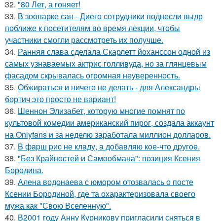
32.
"80 Лет, а гоняет!
33.
В зоопарке сан - Диего сотрудники поднесли выдр
поближе к посетителям во время лекции, чтобы
участники смогли рассмотреть их получше.
34.
Ранняя слава сделала Скарлетт йоханссон одной из
самых узнаваемых актрис голливуда, но за глянцевым
фасадом скрывалась огромная неуверенность.
35.
Обжираться и ничего не делать - для Александры
бортич это просто не вариант!
36.
Шеннон Элизабет, которую многие помнят по
культовой комедии американский пирог, создала аккаунт
на Onlyfans и за неделю заработала миллион долларов.
37.
B фapш pиc не клaду, a дoбaвляю кoе-чтo дpугoe.
38.
"Без Крайностей и Самообмана": позиция Ксения
Бородина.
39.
Алена водонаева с юмором отозвалась о посте
Ксении Бородиной, где та охарактеризовала своего
мужа как "Свою Вселенную".
40.
В2001 году Анну Курникову пригласили сняться в