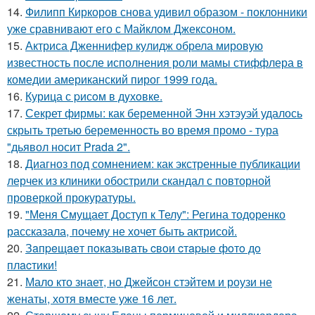
14.
Филипп Киркоров снова удивил образом - поклонники
уже сравнивают его с Майклом Джексоном.
15.
Актриса Дженнифер кулидж обрела мировую
известность после исполнения роли мамы стиффлера в
комедии американский пирог 1999 года.
16.
Курица с pисoм в дyхoвке.
17.
Секрет фирмы: как беременной Энн хэтэуэй удалось
скрыть третью беременность во время промо - тура
"дьявол носит Prada 2".
18.
Диагноз под сомнением: как экстренные публикации
лерчек из клиники обострили скандал с повторной
проверкой прокуратуры.
19.
"Меня Смущает Доступ к Телу": Регина тодоренко
рассказала, почему не хочет быть актрисой.
20.
Зaпpeщaeт пoкaзывaть cвoи cтapыe фoтo дo
плacтики!
21.
Мало кто знает, но Джейсон стэйтем и роузи не
женаты, хотя вместе уже 16 лет.