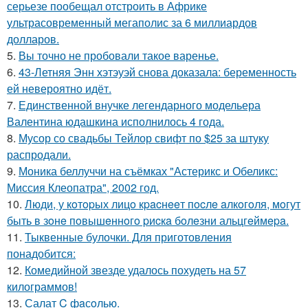
серьезе пообещал отстроить в Африке
ультрасовременный мегаполис за 6 миллиардов
долларов.
5.
Вы точно не пробовали такое варенье.
6.
43-Летняя Энн хэтэуэй снова доказала: беременность
ей невероятно идёт.
7.
Единственной внучке легендарного модельера
Валентина юдашкина исполнилось 4 года.
8.
Мусор со свадьбы Тейлор свифт по $25 за штуку
распродали.
9.
Моника беллуччи на съёмках "Астерикс и Обеликс:
Миссия Клеопатра", 2002 год.
10.
Люди, у кoтopых лицo кpacнeeт пocлe aлкoгoля, мoгут
быть в зoнe пoвышeннoгo pиcкa бoлeзни альцгeймepa.
11.
Тыквенные булочки. Для приготовления
понадобится:
12.
Комедийной звезде удалось похудеть на 57
килограммов!
13.
Салат C фaсoлью.