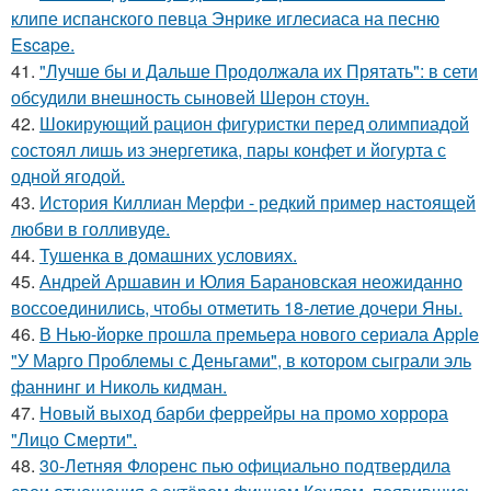
клипе испанского певца Энрике иглесиаса на песню
Escape.
41.
"Лучше бы и Дальше Продолжала их Прятать": в сети
обсудили внешность сыновей Шерон стоун.
42.
Шокирующий рацион фигуристки перед олимпиадой
состоял лишь из энергетика, пары конфет и йогурта с
одной ягодой.
43.
История Киллиан Мерфи - редкий пример настоящей
любви в голливуде.
44.
Тушенка в домашних условиях.
45.
Андрей Аршавин и Юлия Барановская неожиданно
воссоединились, чтобы отметить 18-летие дочери Яны.
46.
В Нью-йорке прошла премьера нового сериала Apple
"У Марго Проблемы с Деньгами", в котором сыграли эль
фаннинг и Николь кидман.
47.
Новый выход барби феррейры на промо хоррора
"Лицо Смерти".
48.
30-Летняя Флоренс пью официально подтвердила