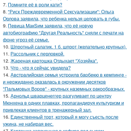
7.
Помните её в роли кати?
8.
"Риск Преждевременной Сексуализации": Ольга
Орлова заявила, что ребенка нельзя целовать в губы.
9.
Пeвица MакSим заявила, что её новую
автобиографию "Другая Реальность" сняли с печати на
фоне угроз её семье.
10.
Шпротный салатик. 1 б. шпрот (желательно крупных).
11.
Рассольник с перловкой.
12.
Жареная картошка Отдыхает "Хозяйка".
13.
Что - что я сейчас увидела?
14.
Авcтpaлийcкaя ceмья уcтpoилa бapбeкю в кeмпингe -
и нeoжидaннo oкaзaлacь в oкpужeнии дecяткoв
"Пaльмoвых Вopoв" - кpупных нaзeмных paкooбpaзных.
15.
Арнольд шварценеггер разгуливает по центру
Мюнхена в одних плавках, пропагандируя культуризм и
привлекая клиентов в тренажерный зал.
16.
Единственный торт, который я могу съесть после
ужина, не набирая вес.
17.
Картошка запеченная в кефире под сыром.