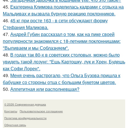
45.
Екатерина Климова поделилась кадрами с отдыха на
Мальдивах и вызвала бурную реакцию поклонников.
46.
45 кг при росте 163 - в сети обсуждают форму
Стефания Маликова.
47.
Андрей Губин рассказал о том, как на пике своей
популярности знакомился с 18-летними поклонницами:
"Выпиваем и мы Соблазняем".
48.
В годах так 80-х в советских столовых, можно было
увидеть такой лозунг: "Ешь Картошку, лук и Хрен, Будешь
как Софи Лорен".
49.
Меня очень растрогало, что Ольга Бузова пришла к
бабушке со стороны отца с большим букетом цветов.
50.
Аппетитная или располневшая?
© 2026 Современная девушка
Контакты
Пользовательское соглашение
Политика конфидециальности
Обратная связь