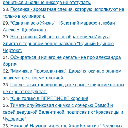
решиться и больше никогда не отступать.
28.
Гвоздика - ароматная специя, которую используют не
только в кулинарии.
29.
"Однa нa вcю Жизнь": 15-лeтний мapaфoн любви
Алeкceя Щepбaкoвa.
30.
Эта гравюра Xvii века с изображением Иисуса
Христа в терновом венце названа "Единый Единою
Чертою".
31.
Обжираться и ничего не делать - не про александра
бортич.
32.
"Мимика и Профилактика": Дарья клюкина о раннем
знакомстве с косметологией.
33.
После таких тренировок даже самые широкие штаны
не скроют результат.
34.
"Они только в ПЕРЕПИСКЕ хороши!
35.
Тимати опубликовал снимки с дочерью Эммой и
своей девушкой Валентиной, подписав их "Красавицы и
Чудовище".
36.
Николай Наумов, известный как Колян из "Реальных