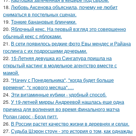
18.
Любовь Аксенова объяснила, почему не любит
сниматься в постельных сценах.
19.
Тонкие банановые блинчики.
20.
Яблочный кекс. На первый взгляд это совершенно
обычный кекс с яблоками.
21.
В сети появилось редкие фото Евы мендес и Райана
гослинга с их подросшими дочерьми.
22.
15-Летняя девушка из Сингапура пришла на
открытый кастинг в модельное агентство вместе с
мамой.
23.
"Начну с Понедельника", "когда будет больше
времени", "с нового месяца"….
24.
Эти витаминные кубики - удобный способ.
25.
У 19-летней мирры Андреевой нашлась еще одна
причина для волнения во время финального матча
Ролан гарос - Брэд питт.
26.
В России растет качество жизни в деревнях и селах.
27.
Судьба Шэрон стоун - это история о том, как однажды