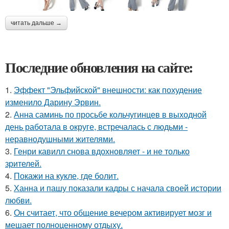
читать дальше →
Последние обновления на сайте:
1.
Эффект "Эльфийской" внешности: как похудение
изменило Дарину Эрвин.
2.
Анна саминь по просьбе кольчугинцев в выходной
день работала в округе, встречалась с людьми -
неравнодушными жителями.
3.
Генри кавилл снова вдохновляет - и не только
зрителей.
4.
Покажи на кукле, где болит.
5.
Ханна и пашу показали кадры с начала своей истории
любви.
6.
Он считает, что общение вечером активирует мозг и
мешает полноценному отдыху.