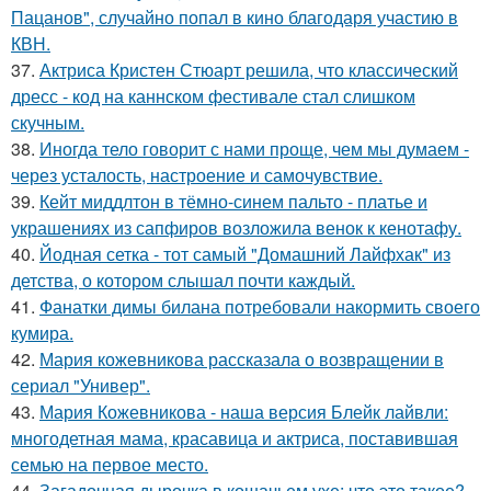
Пацанов", случайно попал в кино благодаря участию в
КВН.
37.
Актриса Кристен Стюарт решила, что классический
дресс - код на каннском фестивале стал слишком
скучным.
38.
Иногда тело говорит с нами проще, чем мы думаем -
через усталость, настроение и самочувствие.
39.
Кейт миддлтон в тёмно-синем пальто - платье и
украшениях из сапфиров возложила венок к кенотафу.
40.
Йодная сетка - тот самый "Домашний Лайфхак" из
детства, о котором слышал почти каждый.
41.
Фанатки димы билана потребовали накормить своего
кумира.
42.
Мария кожевникова рассказала о возвращении в
сериал "Универ".
43.
Мария Кожевникова - наша версия Блейк лайвли:
многодетная мама, красавица и актриса, поставившая
семью на первое место.
44.
Загадочная дырочка в кошачьем ухе: что это такое?