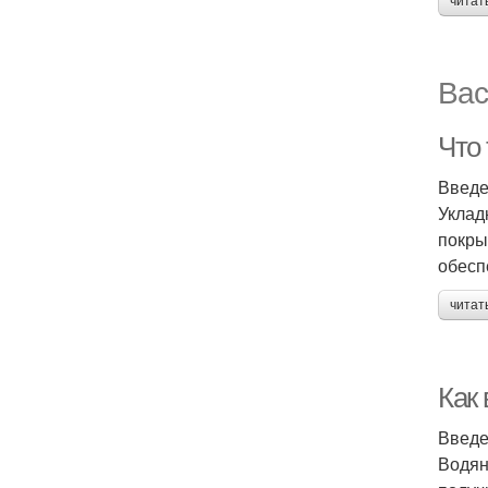
читат
Вас
Что
Введ
Уклад
покры
обесп
читат
Как
Введ
Водян