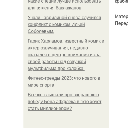
краби
Какие специи лучше использовать
для вяления баклажанов
Матер
У юли Гаврилиной снова случился
Перед
конфликт с комиком Ильей
Соболевым.
Гарик Харламов, известный комик и
актер озвучивания, недавно
оказался в центре внимания из-за
своей работы над озвучкой
мультфильма про колобка.
Фитнес-тренды 2023: что нового в
мире спорта
Все же слышали про вчерашнюю
победу Бена аффлека в "кто хочет
стать миллионером?