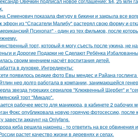
ександр Овечкин подписал новое соглашение: $4, 25 млн га
х.
на Семенович показала фигуру в бикини и закрыла все воп
к эфрон из "Спасатели Малибу" растерял свою форму и отк
мериканский Психопат" - один из тех фильмов, после котор
ежнему.
инственный торт, который я могу съесть после ужина, не на
еньги и Дорогие Подарки не Сделают Ребёнка Избалованным
илась своим мнением насчёт воспитания детей.
абатта в духовке. Ингредиенты:
сети появилось редкие фото Евы мендес и Райана гослинга
йтлин нер долго работала в компании, занимающейся ген
ерла звезда турецких сериалов "Клюквенный Щербет" и "сем
мянский торт "Микадо".
ается рабочее место для маникюра, в кабинете 2 рабочих 
ган Фокс опубликовала новую горячую фотосессию, после 
у завести аккаунт на Onlyfans.
рора киба решила наконец - то ответить на все обвинения и
России растет качество жизни в деревнях и селах.