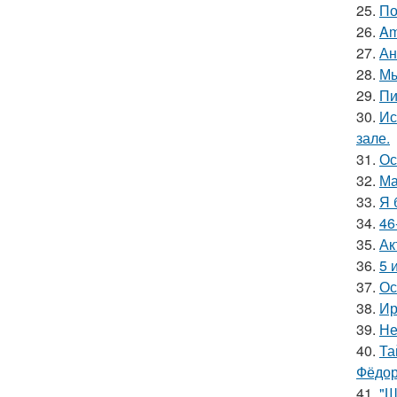
25.
По
26.
Am
27.
Ан
28.
Мы
29.
Пи
30.
Ис
зале.
31.
Ос
32.
Ма
33.
Я 
34.
46
35.
Ак
36.
5 
37.
Ос
38.
Ир
39.
Не
40.
Та
Фёдор
41.
"Ш