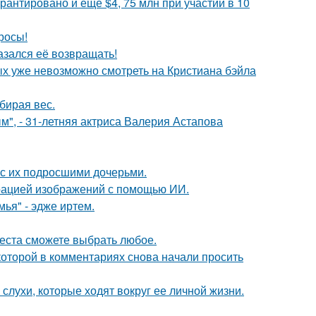
рантировано и ещё $4, 75 млн при участии в 10
росы!
азался её возвращать!
ых уже невозможно смотреть на Кристиана бэйла
бирая вес.
", - 31-летняя актриса Валерия Астапова
 с их подросшими дочерьми.
ерацией изображений с помощью ИИ.
ья" - эдже иртем.
места сможете выбрать любое.
которой в комментариях снова начали просить
 слухи, которые ходят вокруг ее личной жизни.