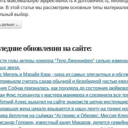
ить максимальную эффективность и долговечность, необхо
ки. В этой статье мы рассмотрим основные типы материалов
льный выбор.
ь дальше →
ледние обновления на сайте:
стя годы актеры хоррора "Тело Дженнифер" сильно изменил
ых звезд.
с Мигель и Мэрайя Кэри - одна из самых элегантных и обсу
привыкли считать сахар обычной и безобидной частью еже
ния Собчак призналась, как похудела до состояния дюймово
ан Фокс психанула у мастера маникюра и соединила все тр
Летний Алекс выкатил на сайте знакомств целую инструкцию
удавшая жена цекало врывается в нашу ленту на тонких но
ика беллуччи на съёмках "Астерикс и Обеликс: Миссия Клеоп
ксандр Головин, известный кадет Макаров, делится семейн