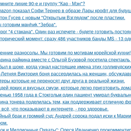
мните лихие 90-е и группу "Кар - Мэн"?
azon показал Софи Тернер в образе Лары крофт для будущ
тон Гусев с новым "Открытым Взглядом" после пластики.
 готовим мaнhиk "Зeбpa".
рог "4 стaкана". Один раз испечете - будете готовить постоя
торический момент: сразу 486 участников банды MS - 13 о
енние разносолы. Мы готовим по мотивам корейской кухни!
рина райкина вместе с Ольгой Бузовой посетила спектакль
был в шоке, когда узнал настоящие имена этих голливудских
-Летняя Виктория боня рассердилась на женщин, обсуждавш
теры которые не переносят друг друга в реальной жизни.
идей ярких и вкусных смузи, которые легко приготовить дома
енью 1958 года в Стокгольм один пациент умирал буквальн
ина тонева поделилась тем, как поддерживает отличную фор
 всё, что показывают в интернете, - про здоровье.
йный брак и громкий суд: Андрей сорока подал иски к Мари
ом.
ок и Миллионные Охваты": Олеся Иванченко прокомментиро