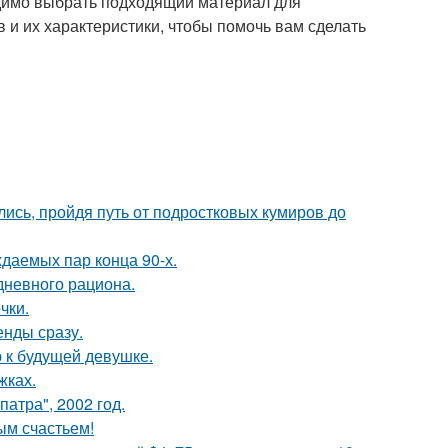
димо выбрать подходящий материал для
 и их характеристики, чтобы помочь вам сделать
ись, пройдя путь от подростковых кумиров до
ждаемых пар конца 90-х.
дневного рациона.
чки.
енды сразу.
 к будущей девушке.
жках.
атра", 2002 год.
ым счастьем!