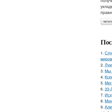
получ
уклад
прави
читат
Пос
1.
Спу
миров
2.
Луи
3.
Мы 
4.
Ксе
5.
Мег
6.
33-
7.
Исх
8.
Мон
9.
Але