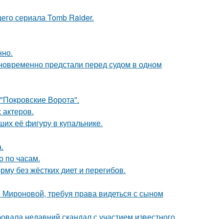
его сериала Tomb Raider.
нно.
дновременно предстали перед судом в одном
 "Покровские Ворота".
 актеров.
их её фигуру в купальнике.
.
о по часам.
му без жёстких диет и перегибов.
и Мироновой, требуя права видеться с сыном
вала недавний скандал с участием известного