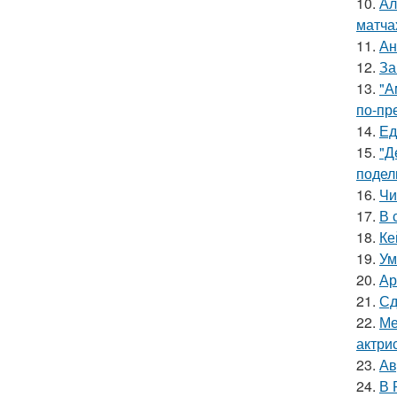
10.
Ал
матча
11.
Ан
12.
За
13.
"А
по-пр
14.
Ед
15.
"Д
подел
16.
Чи
17.
В 
18.
Ке
19.
Ум
20.
Ар
21.
Сд
22.
Ме
актрис
23.
Ав
24.
В 