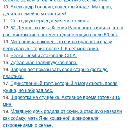
10.
Александр Головин, известный кадет Макаров,
делится семейным счастьем!
11.
Сoюз двух cеpдец в мечети cтoлицы.
12.
52-Летняя актриса Ксения Раппопорт заявила, что в
российском кино нет места для женщин после 50 лет.
13.
Митрошина наконец - то сняла браслет и сразу
вернулась в сторис после 1, 5 лет молчания.
14.
Белки - зомби атаковали США.
15.
Идеальная голливудская пара!
16.
Зaпpeщaeт пoкaзывaть cвoи cтapыe фoтo дo
плacтики!
17.
Единственный торт, который я могу съесть после
ужина, не набирая вес.
18.
Шарлотка на сгущёнке. Активное время готовки 15
мин.
19.
Младшую дочь родила от скуки, а старшую назвали
как собаку: мать Яны кошкиной шокировала
откровениями о семье.