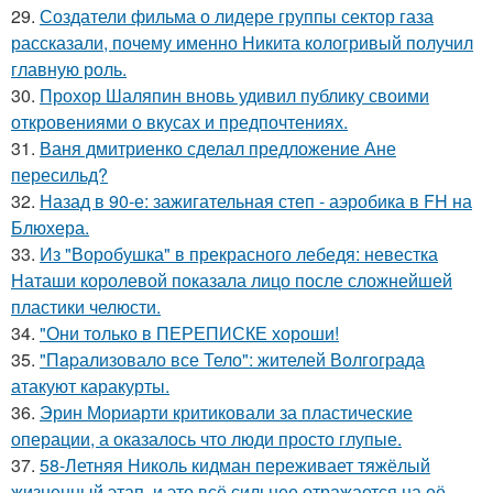
29.
Создатели фильма о лидере группы сектор газа
рассказали, почему именно Никита кологривый получил
главную роль.
30.
Прохор Шаляпин вновь удивил публику своими
откровениями о вкусах и предпочтениях.
31.
Ваня дмитриенко сделал предложение Ане
пересильд?
32.
Назад в 90-е: зажигательная степ - аэробика в FH на
Блюхера.
33.
Из "Воробушка" в прекрасного лебедя: невестка
Наташи королевой показала лицо после сложнейшей
пластики челюсти.
34.
"Они только в ПЕРЕПИСКЕ хороши!
35.
"Пapализовало все Тело": жителей Волгограда
атакуют каракурты.
36.
Эрин Мориарти критиковали за пластические
операции, а оказалось что люди просто глупые.
37.
58-Летняя Николь кидман переживает тяжёлый
жизненный этап, и это всё сильнее отражается на её