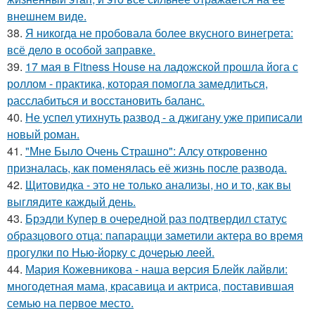
внешнем виде.
38.
Я никогда не пробовала более вкусного винегрета:
всё дело в особой заправке.
39.
17 мая в Fitness House на ладожской прошла йога с
роллом - практика, которая помогла замедлиться,
расслабиться и восстановить баланс.
40.
Не успел утихнуть развод - а джигану уже приписали
новый роман.
41.
"Мне Было Очень Страшно": Алсу откровенно
призналась, как поменялась её жизнь после развода.
42.
Щитовидка - это не только анализы, но и то, как вы
выглядите каждый день.
43.
Брэдли Купер в очередной раз подтвердил статус
образцового отца: папарацци заметили актера во время
прогулки по Нью-йорку с дочерью леей.
44.
Мария Кожевникова - наша версия Блейк лайвли:
многодетная мама, красавица и актриса, поставившая
семью на первое место.