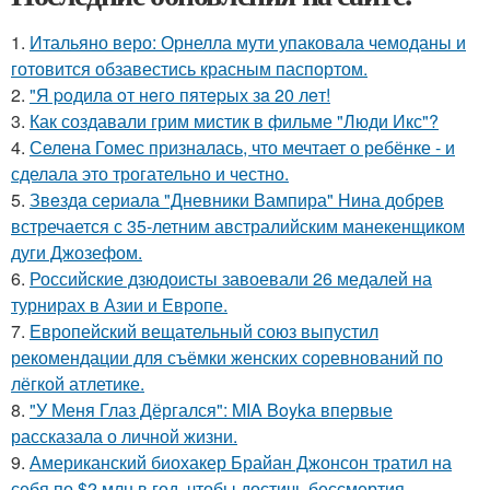
1.
Итальяно веро: Орнелла мути упаковала чемоданы и
готовится обзавестись красным паспортом.
2.
"Я poдилa oт нeгo пятepых зa 20 лeт!
3.
Как создавали грим мистик в фильме "Люди Икс"?
4.
Селена Гомес призналась, что мечтает о ребёнке - и
сделала это трогательно и честно.
5.
Звeздa сериала "Дневники Вампира" Нина добрев
встречается с 35-летним австралийским манекенщиком
дуги Джозефом.
6.
Российские дзюдоисты завоевали 26 медалей на
турнирах в Азии и Европе.
7.
Европейский вещательный союз выпустил
рекомендации для съёмки женских соревнований по
лёгкой атлетике.
8.
"У Меня Глаз Дёргался": MIA Boyka впервые
рассказала о личной жизни.
9.
Американский биохакер Брайан Джонсон тратил на
себя по $2 млн в год, чтобы достичь бессмертия.