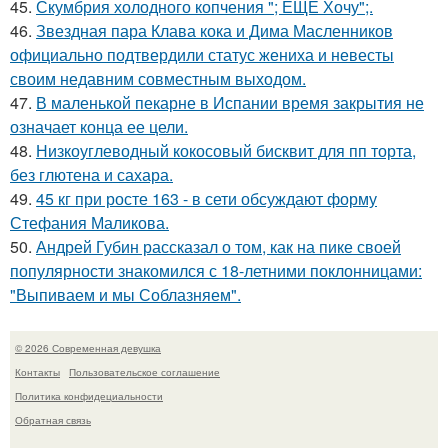
45.
Скумбрия холодного копчения "; ЕЩЕ Хочу";.
46.
Звездная пара Клава кока и Дима Масленников
официально подтвердили статус жениха и невесты
своим недавним совместным выходом.
47.
В маленькой пекарне в Испании время закрытия не
означает конца ее цели.
48.
Низкоуглеводный кокосовый бисквит для пп торта,
без глютена и сахара.
49.
45 кг при росте 163 - в сети обсуждают форму
Стефания Маликова.
50.
Андрей Губин рассказал о том, как на пике своей
популярности знакомился с 18-летними поклонницами:
"Выпиваем и мы Соблазняем".
© 2026 Современная девушка
Контакты
Пользовательское соглашение
Политика конфидециальности
Обратная связь