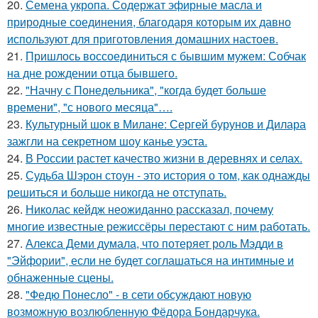
20.
Семена укропа. Содержат эфирные масла и
природные соединения, благодаря которым их давно
используют для приготовления домашних настоев.
21.
Пришлось воссоединиться с бывшим мужем: Собчак
на дне рождении отца бывшего.
22.
"Начну с Понедельника", "когда будет больше
времени", "с нового месяца"….
23.
Культурный шок в Милане: Сергей бурунов и Дилара
зажгли на секретном шоу канье уэста.
24.
В России растет качество жизни в деревнях и селах.
25.
Судьба Шэрон стоун - это история о том, как однажды
решиться и больше никогда не отступать.
26.
Николас кейдж неожиданно рассказал, почему
многие известные режиссёры перестают с ним работать.
27.
Алекса Деми думала, что потеряет роль Мэдди в
"Эйфории", если не будет соглашаться на интимные и
обнаженные сцены.
28.
"Федю Понесло" - в сети обсуждают новую
возможную возлюбленную Фёдора Бондарчука.