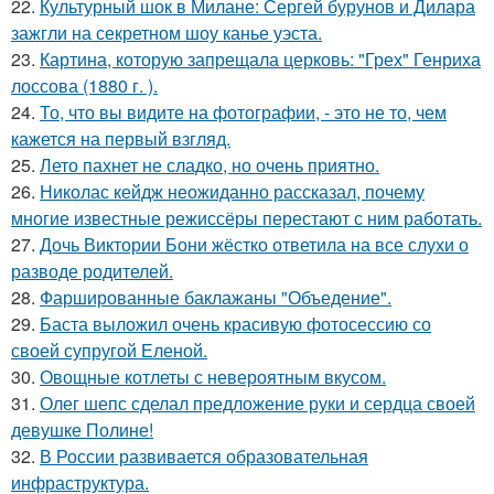
22.
Культурный шок в Милане: Сергей бурунов и Дилара
зажгли на секретном шоу канье уэста.
23.
Картина, которую запрещала церковь: "Грех" Генриха
лоссова (1880 г. ).
24.
То, что вы видите на фотографии, - это не то, чем
кажется на первый взгляд.
25.
Лето пахнет не сладко, но очень приятно.
26.
Николас кейдж неожиданно рассказал, почему
многие известные режиссёры перестают с ним работать.
27.
Дочь Виктории Бони жёстко ответила на все слухи о
разводе родителей.
28.
Фаршированные баклажаны "Объедение".
29.
Баста выложил очень красивую фотосессию со
своей супругой Еленой.
30.
Овощные котлеты с невероятным вкусом.
31.
Олег шепс сделал предложение руки и сердца своей
девушке Полине!
32.
В России развивается образовательная
инфраструктура.