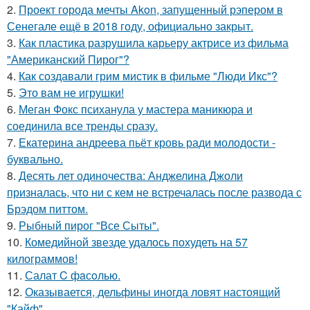
2.
Проект города мечты Akon, запущенный рэпером в
Сенегале ещё в 2018 году, официально закрыт.
3.
Как пластика разрушила карьеру актрисе из фильма
"Американский Пирог"?
4.
Как создавали грим мистик в фильме "Люди Икс"?
5.
Это вам не игрушки!
6.
Меган Фокс психанула у мастера маникюра и
соединила все тренды сразу.
7.
Екатерина андреева пьёт кровь ради молодости -
буквально.
8.
Десять лет одиночества: Анджелина Джоли
призналась, что ни с кем не встречалась после развода с
Брэдом питтом.
9.
Рыбный пирог "Все Сыты".
10.
Комедийной звезде удалось похудеть на 57
килограммов!
11.
Салат C фaсoлью.
12.
Оказывается, дельфины иногда ловят настоящий
"Кайф".