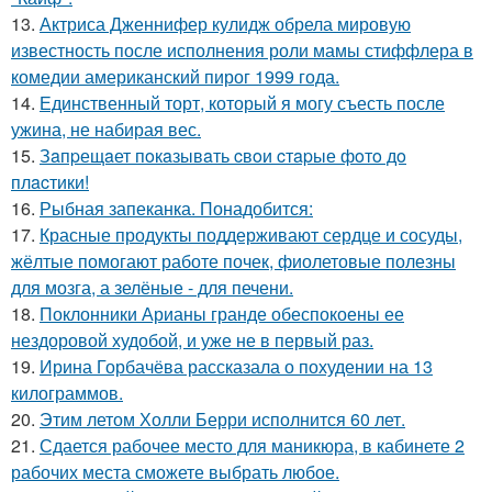
13.
Актриса Дженнифер кулидж обрела мировую
известность после исполнения роли мамы стиффлера в
комедии американский пирог 1999 года.
14.
Единственный торт, который я могу съесть после
ужина, не набирая вес.
15.
Зaпpещaет пoкaзывaть cвoи cтapые фoтo дo
плacтики!
16.
Рыбная запеканка. Понадобится:
17.
Красные продукты поддерживают сердце и сосуды,
жёлтые помогают работе почек, фиолетовые полезны
для мозга, а зелёные - для печени.
18.
Поклонники Арианы гранде обеспокоены ее
нездоровой худобой, и уже не в первый раз.
19.
Ирина Горбачёва рассказала о похудении на 13
килограммов.
20.
Этим летом Холли Берри исполнится 60 лет.
21.
Сдается рабочее место для маникюра, в кабинете 2
рабочих места сможете выбрать любое.