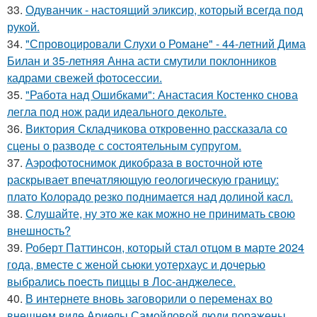
33.
Одуванчик - настоящий эликсир, который всегда под
рукой.
34.
"Спровоцировали Слухи о Романе" - 44-летний Дима
Билан и 35-летняя Анна асти смутили поклонников
кадрами свежей фотосессии.
35.
"Работа над Ошибками": Анастасия Костенко снова
легла под нож ради идеального декольте.
36.
Виктория Складчикова откровенно рассказала со
сцены о разводе с состоятельным супругом.
37.
Аэрофотоснимок дикобpaза в восточной юте
раскрывает впечатляющую геологическую границу:
плато Колорадо резко поднимается над долиной касл.
38.
Слушайте, ну это же как можно не принимать свою
внешность?
39.
Роберт Паттинсон, который стал отцом в марте 2024
года, вместе с женой сьюки уотерхаус и дочерью
выбрались поесть пиццы в Лос-анджелесе.
40.
В интернете вновь заговорили о переменах во
внешнем виде Ариелы Самойловой люди поражены