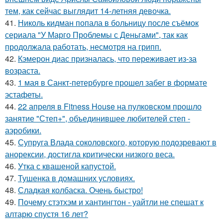
тем, как сейчас выглядит 14-летняя девочка.
41.
Николь кидман попала в больницу после съёмок
сериала "У Марго Проблемы с Деньгами", так как
продолжала работать, несмотря на грипп.
42.
Кэмерон диас призналась, что переживает из-за
возраста.
43.
1 мая в Санкт-петербурге прошел забег в формате
эстафеты.
44.
22 апреля в Fitness House на пулковском прошло
занятие "Степ+", объединившее любителей степ -
аэробики.
45.
Супруга Влада соколовского, которую подозревают в
анорексии, достигла критически низкого веса.
46.
Утка с квашеной капустой.
47.
Тушенка в домашних условиях.
48.
Сладкая колбаска. Очень быстро!
49.
Почему стэтхэм и хантингтон - уайтли не спешат к
алтарю спустя 16 лет?