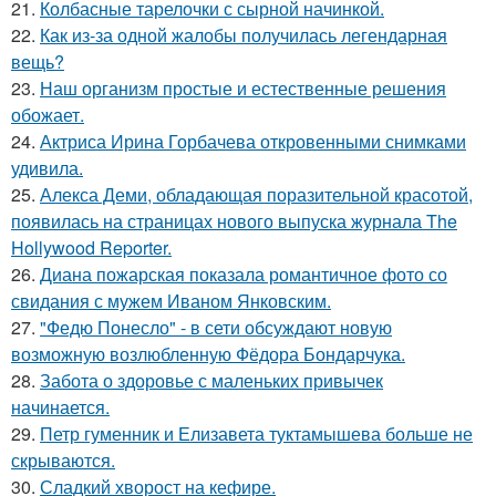
21.
Колбасные тарелочки с сырной начинкой.
22.
Как из-за одной жалобы получилась легендарная
вещь?
23.
Наш организм простые и естественные решения
обожает.
24.
Актриса Ирина Горбачева откровенными снимками
удивила.
25.
Алекса Деми, обладающая поразительной красотой,
появилась на страницах нового выпуска журнала The
Hollywood Reporter.
26.
Диана пожарская показала романтичное фото со
свидания с мужем Иваном Янковским.
27.
"Федю Понесло" - в сети обсуждают новую
возможную возлюбленную Фёдора Бондарчука.
28.
Забота о здоровье с маленьких привычек
начинается.
29.
Петр гуменник и Елизавета туктамышева больше не
скрываются.
30.
Сладкий хворост на кефире.