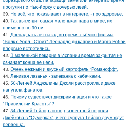
прогулки по Нью-йорку с дочерью леей.
39.
Не всё, что показывают в интернете, - про здоровье.
40.
Так выглядит самая маленькая пара в мире, их
примерно по 90 см.
41.
Двенадцать лет назад во время съёмок фильма
"Волк с Уолл - Стрит" Леонардо ди каприо и Марго Робби
впервые встретились.
42.
В маленькой пекарне в Испании время закрытия не
означает конца ее цели.
43.
Очень нежный и вкусный картофель "Романофф".
44.
Ленивая лазанья - запеканка с кабачками.
45.
50-Летней Анджелины Джоли расстроила и даже
напугала фанатов.
46.
Почему существует дискриминация и что такое
"Привилегии Красоты"?
47.
34-Летний Тейлор лотнер, известный по роли
Джейкоба в "Сумерках", и его супруга Тейлор доум ждут
первенца.