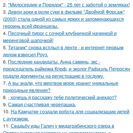
2.
"Милосердие и Порядок" - 25 лет с заботой о земляках!
3.
Девон аоки в роли суки в фильме "Двойной Форсаж"
(2003) стала одной из самых ярких и запоминающихся
героинь всей франшизы.
4.
Песочный пирог с сочной клубничной начинкой и
меренговой шапочкой!
5.
Титаник" снова всплыл в ленте - и интернет первым
делом взвесил Роуз.
6.
Последние кандидаты. Анна саминь, экс -
председатель райкома Кпрф, и эколог Рафаэль Петросян
подали документы на регистрацию в госдуму.
7.
А вы знали, что мертвое море хранит уникальные
природные явления?
8.
- хочешь я расскажу тебе политический анекдот?
9.
Самая счастливая черепашка.
10.
На Камчатке создали робота для социализации детей
с аутизмом.
11.
Свадьбу иды Галич у мидаграбинского озера в
Осетии интернет встретил не аплодисментами, а