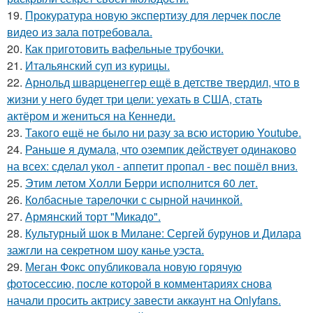
19.
Прокуратура новую экспертизу для лерчек после
видео из зала потребовала.
20.
Как приготовить вафельные трубочки.
21.
Итальянский суп из курицы.
22.
Арнольд шварценеггер ещё в детстве твердил, что в
жизни у него будет три цели: уехать в США, стать
актёром и жениться на Кеннеди.
23.
Такого ещё не было ни разу за всю историю Youtube.
24.
Раньше я думала, что оземпик действует одинаково
на всех: сделал укол - аппетит пропал - вес пошёл вниз.
25.
Этим летом Холли Берри исполнится 60 лет.
26.
Колбасные тарелочки с сырной начинкой.
27.
Армянский торт "Микадо".
28.
Культурный шок в Милане: Сергей бурунов и Дилара
зажгли на секретном шоу канье уэста.
29.
Меган Фокс опубликовала новую горячую
фотосессию, после которой в комментариях снова
начали просить актрису завести аккаунт на Onlyfans.