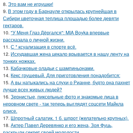
8.
Это вам не игрушки!
9.
В этом году в Барнауле открылась крупнейшая в
Сибири цветочная теплица площадью более девяти
гектаров.
10.
"У Меня Глаз Дёргался": MIA Boyka впервые
рассказала о личной жизни.
11.
С * ксуализация в спорте всё.
12.
Исхудавшая жена цекало врывается в нашу ленту на
тонких ножках.
13.
Кабачковые оладьи с шампиньонами.
14.
Кекс грушевый. Для приготовления понадобится:
15.
А вы натыкались на слухи о Рианне, будто она пахнет
лучше всех живых людей?
16.
Зернистые, пиксельные фото и знакомые лица в
неровном свете - так теперь выглядят соцсети Майкла
олисе.
17.
Шпротный салатик. 1 б. шпрот (желательно крупных).
18.
Актер Павел Деревянко и его жена, Зоя Фуць,
раскрыли секрет своей молодости.