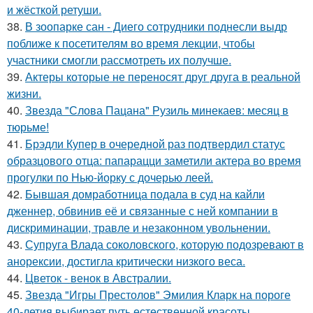
и жёсткой ретуши.
38.
В зоопарке сан - Диего сотрудники поднесли выдр
поближе к посетителям во время лекции, чтобы
участники смогли рассмотреть их получше.
39.
Актеры которые не переносят друг друга в реальной
жизни.
40.
Звезда "Слова Пацана" Рузиль минекаев: месяц в
тюрьме!
41.
Брэдли Купер в очередной раз подтвердил статус
образцового отца: папарацци заметили актера во время
прогулки по Нью-йорку с дочерью леей.
42.
Бывшая домработница подала в суд на кайли
дженнер, обвинив её и связанные с ней компании в
дискриминации, травле и незаконном увольнении.
43.
Супруга Влада соколовского, которую подозревают в
анорексии, достигла критически низкого веса.
44.
Цветок - венок в Австралии.
45.
Звезда "Игры Престолов" Эмилия Кларк на пороге
40-летия выбирает путь естественной красоты.