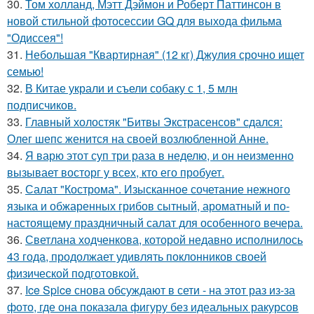
30.
Том холланд, Мэтт Дэймон и Роберт Паттинсон в
новой стильной фотосессии GQ для выхода фильма
"Одиссея"!
31.
Небольшая "Квартирная" (12 кг) Джулия срочно ищет
семью!
32.
В Китае украли и съели собаку с 1, 5 млн
подписчиков.
33.
Главный холостяк "Битвы Экстрасенсов" сдался:
Олег шепс женится на своей возлюбленной Анне.
34.
Я варю этот суп три раза в неделю, и он неизменно
вызывает восторг у всех, кто его пробует.
35.
Салат "Кострома". Изысканное сочетание нежного
языка и обжаренных грибов сытный, ароматный и по-
настоящему праздничный салат для особенного вечера.
36.
Светлана ходченкова, которой недавно исполнилось
43 года, продолжает удивлять поклонников своей
физической подготовкой.
37.
Ice Spice снова обсуждают в сети - на этот раз из-за
фото, где она показала фигуру без идеальных ракурсов