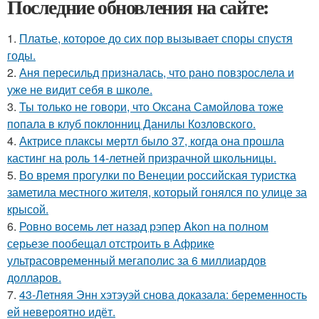
Последние обновления на сайте:
1.
Платье, которое до сих пор вызывает споры спустя
годы.
2.
Аня пересильд призналась, что рано повзрослела и
уже не видит себя в школе.
3.
Ты только не говори, что Оксана Самойлова тоже
попала в клуб поклонниц Данилы Козловского.
4.
Актрисе плаксы мертл было 37, когда она прошла
кастинг на роль 14-летней призрачной школьницы.
5.
Во время прогулки по Венеции российская туристка
заметила местного жителя, который гонялся по улице за
крысой.
6.
Ровно восемь лет назад рэпер Akon на полном
серьезе пообещал отстроить в Африке
ультрасовременный мегаполис за 6 миллиардов
долларов.
7.
43-Летняя Энн хэтэуэй снова доказала: беременность
ей невероятно идёт.