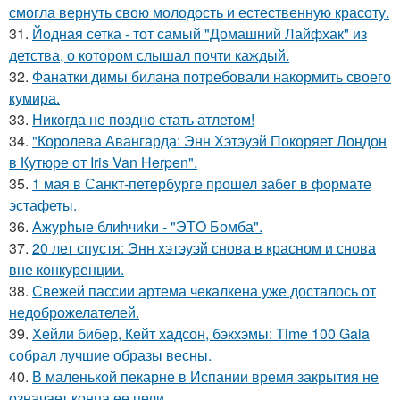
смогла вернуть свою молодость и естественную красоту.
31.
Йодная сетка - тот самый "Домашний Лайфхак" из
детства, о котором слышал почти каждый.
32.
Фанатки димы билана потребовали накормить своего
кумира.
33.
Никогда не поздно стать атлетом!
34.
"Королева Авангарда: Энн Хэтэуэй Покоряет Лондон
в Кутюре от Iris Van Herpen".
35.
1 мая в Санкт-петербурге прошел забег в формате
эстафеты.
36.
Ажурhые блиhчиkи - "ЭТO Бомба".
37.
20 лет спустя: Энн хэтэуэй снова в красном и снова
вне конкуренции.
38.
Свежей пассии артема чекалкена уже досталось от
недоброжелателей.
39.
Хейли бибер, Кейт хадсон, бэкхэмы: Time 100 Gala
собрал лучшие образы весны.
40.
В маленькой пекарне в Испании время закрытия не
означает конца ее цели.