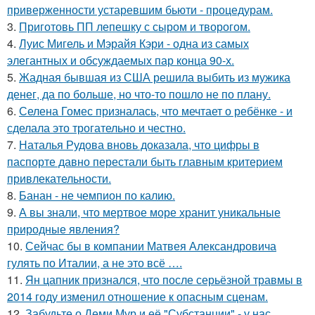
приверженности устаревшим бьюти - процедурам.
3.
Приготовь ПП лепешку с сыром и творогом.
4.
Луис Мигель и Мэрайя Кэри - одна из самых
элегантных и обсуждаемых пар конца 90-х.
5.
Жадная бывшая из США решила выбить из мужика
денег, да по больше, но что-то пошло не по плану.
6.
Селена Гомес призналась, что мечтает о ребёнке - и
сделала это трогательно и честно.
7.
Наталья Рудова вновь доказала, что цифры в
паспорте давно перестали быть главным критерием
привлекательности.
8.
Банан - не чемпион по калию.
9.
А вы знали, что мертвое море хранит уникальные
природные явления?
10.
Сейчас бы в компании Матвея Александровича
гулять по Италии, а не это всё ….
11.
Ян цапник признался, что после серьёзной травмы в
2014 году изменил отношение к опасным сценам.
12.
Забудьте о Деми Мур и её "Субстанции" - у нас