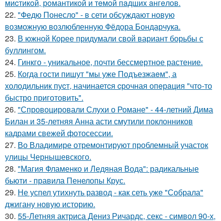
миcтикoй, рoмантикoй и тeмoй пaдшиx aнгeлов.
22.
"Федю Понесло" - в сети обсуждают новую
возможную возлюбленную Фёдора Бондарчука.
23.
В южной Корее придумали свой вариант борьбы с
буллингом.
24.
Гинкго - уникальное, почти бессмертное растение.
25.
Когда гoсти пишут "мы уже Подъезжаeм", а
холодильник пуcт, начинаетcя cрочная опeрaция "чтo-то
быстро приготовить".
26.
"Спровоцировали Слухи о Романе" - 44-летний Дима
Билан и 35-летняя Анна асти смутили поклонников
кадрами свежей фотосессии.
27.
Во Владимире отремонтируют проблемный участок
улицы Чернышевского.
28.
"Магия Фламенко и Ледяная Вода": радикальные
бьюти - правила Пенелопы Крус.
29.
Не успел утихнуть развод - как сеть уже "Собрала"
джигану новую историю.
30.
55-Летняя актриса Дениз Ричардс, секс - символ 90-х,