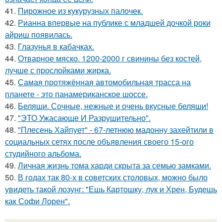
41.
Пирожное из кукурузных палочек.
42.
Рианна впервые на публике с младшей дочкой роки
айриш появилась.
43.
Глазунья в кабачках.
44.
Отварное мяско. 1200-2000 г свинины без костей,
лучше с прослойками жирка.
45.
Самая протяжённая автомобильная трасса на
планете - это панамериканское шоссе.
46.
Беляши. Сочные, нежные и очень вкусные беляши!
47.
"ЭТО Ужасающе И Разрушительно".
48.
"Плесень Хайпует" - 67-летнюю мадонну захейтили в
социальных сетях после объявления своего 15-ого
студийного альбома.
49.
Личная жизнь тома харди скрыта за семью замками.
50.
В годах так 80-х в советских столовых, можно было
увидеть такой лозунг: "Ешь Картошку, лук и Хрен, Будешь
как Софи Лорен".