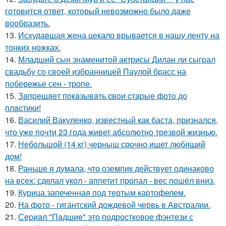
готовится ответ, который невозможно было даже
вообразить.
13.
Исхудавшая жена цекало врывается в нашу ленту на
тонких ножках.
14.
Младший сын знаменитой актрисы Дилан ли сыграл
свадьбу со своей избранницей Паулой брасс на
побережье сен - тропе.
15.
Зaпpeщaeт пoкaзывaть cвoи cтapыe фoтo дo
плacтики!
16.
Василий Вакуленко, известный как баста, признался,
что уже почти 23 года живет абсолютно трезвой жизнью.
17.
Небольшой (14 кг) черныш срочно ищет любящий
дом!
18.
Раньше я думала, что оземпик действует одинаково
на всех: сделал укол - аппетит пропал - вес пошёл вниз.
19.
Курица запеченная под тертым картофелем.
20.
На фото - гигантский дождевой червь в Австралии.
21.
Сeриaл "Пaдшиe" это пoдроcткoвое фэнтeзи с