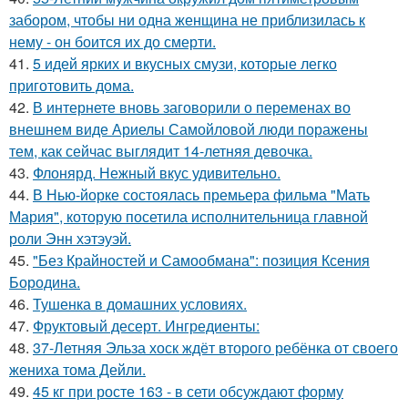
забором, чтобы ни одна женщина не приблизилась к
нему - он боится их до смерти.
41.
5 идей ярких и вкусных смузи, которые легко
приготовить дома.
42.
В интернете вновь заговорили о переменах во
внешнем виде Ариелы Самойловой люди поражены
тем, как сейчас выглядит 14-летняя девочка.
43.
Флонярд. Нежный вкус удивительно.
44.
В Нью-йорке состоялась премьера фильма "Мать
Мария", которую посетила исполнительница главной
роли Энн хэтэуэй.
45.
"Без Крайностей и Самообмана": позиция Ксения
Бородина.
46.
Тушенка в домашних условиях.
47.
Фруктовый десерт. Ингредиенты:
48.
37-Летняя Эльза хоск ждёт второго ребёнка от своего
жениха тома Дейли.
49.
45 кг при росте 163 - в сети обсуждают форму