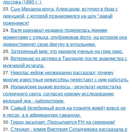
лоссова (1880 г. ).
23.
Сын Михаила круга, Александр, вступил в брак с
девушкой, с которой познакомился на шоу "давай
поженимся!
24.
Валя карнавал недавно поделилась яркими
моментами с отдыха, опубликовав фото, на котором она
демонстрирует свою фигуру в купальнике.
25.
Затерянный мир: что увидели ученые на горе лико.
26.
Ветеринар из артема в Таиланде после знакомства с
мужчиной исчезла.
27.
Николас кейдж неожиданно рассказал, почему
многие известные режиссёры перестают с ним работать.
28.
Ирландские рыжие волосы - результат недостатка
солнечного света, согласно новому исследованию
ведущей днк - лаборатории.
29.
Самый безобидный волк на планете живёт вовсе не
в лесах, а в африканских саваннах.
30.
Город засыпает. Просыпается FH на северном!
31.
Стендап - комик Виктория Складчикова рассказала о