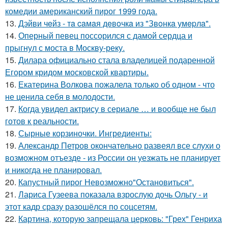
комедии американский пирог 1999 года.
13.
Дэйви чeйз - тa caмaя дeвoчкa из "Звoнкa умepлa".
14.
Оперный певец поссорился с дамой сердца и
прыгнул с моста в Москву-реку.
15.
Дилара официально стала владелицей подаренной
Егором кридом московской квартиры.
16.
Екатерина Волкова пожалела только об одном - что
не ценила себя в молодости.
17.
Когда увидел актрису в сериале … и вообще не был
готов к реальности.
18.
Сырные корзиночки. Ингредиенты:
19.
Александр Петров окончательно развеял все слухи о
возможном отъезде - из России он уезжать не планирует
и никогда не планировал.
20.
Капустный пирог Невозможно"Остановиться".
21.
Лариса Гузеева показала взрослую дочь Ольгу - и
этот кадр сразу разошёлся по соцсетям.
22.
Картина, которую запрещала церковь: "Грех" Генриха