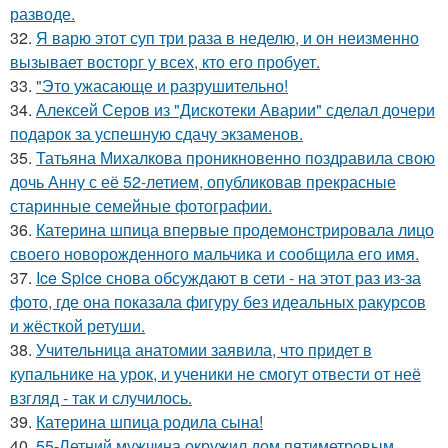
разводе.
32.
Я варю этот суп три раза в неделю, и он неизменно
вызывает восторг у всех, кто его пробует.
33.
"Это ужасающе и разрушительно!
34.
Алексей Серов из "Дискотеки Аварии" сделал дочери
подарок за успешную сдачу экзаменов.
35.
Татьяна Михалкова проникновенно поздравила свою
дочь Анну с её 52-летием, опубликовав прекрасные
старинные семейные фотографии.
36.
Катерина шпица впервые продемонстрировала лицо
своего новорожденного мальчика и сообщила его имя.
37.
Ice Spice снова обсуждают в сети - на этот раз из-за
фото, где она показала фигуру без идеальных ракурсов
и жёсткой ретуши.
38.
Учительница анатомии заявила, что придет в
купальнике на урок, и ученики не смогут отвести от неё
взгляд - так и случилось.
39.
Катерина шпица родила сына!
40.
55-Летний мужчина окружил дом пятиметровым