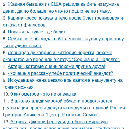
2.
Жадная бывшая из США решила выбить из мужика
денег, да по больше, но что-то пошло не по плану.
3.
Карина кросс показала тело после 6 лет тренировок и
отказа от филлеров!
4.
Покажи на кукле, где болит.
5.
Сейчас все обсуждают 61-летнюю Паулину поризкову
- и неудивительно.
6.
Леонардо ди каприо и Виттория черетти, похоже,
окончательно перешли в статус "Серьезно и Надолго".
7.
Актеры, которые очень похожи друг на друга!
8.
- хочешь я расскажу тебе политический анекдот?
9.
Исхудавшая жена цекало врывается в нашу ленту на
тонких ножках.
10.
9 километров - это не опечатка!
11.
В школах владимирской области продолжается
реализация проекта депутата госдумы от единой России
Григория Аникеева "Центр Развития Семьи".
12.
Актриса Дженнифер кулидж обрела мировую
известность после исполнения роли мамы стиффлера в