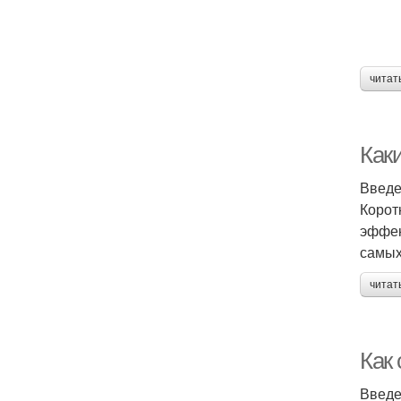
читат
Как
Введ
Корот
эффек
самых
читат
Как 
Введ