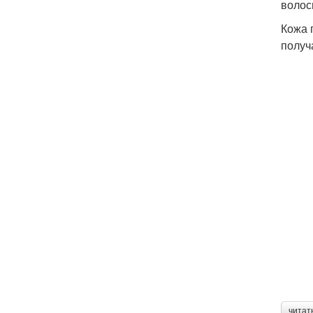
волос
Кожа 
получ
читат