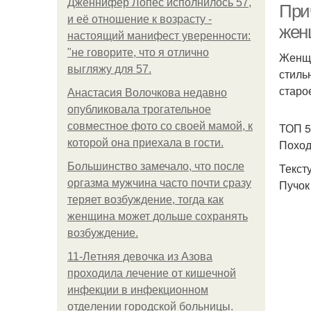
Дженнифер Лопес исполнилось 57,
При
и её отношение к возрасту -
жен
настоящий манифест уверенности:
"не говорите, что я отлично
Женщи
выгляжу для 57.
стиль
старо
Анастасия Волочкова недавно
опубликовала трогательное
совместное фото со своей мамой, к
ТОП 5
которой она приехала в гости.
Поход
Большинство замечало, что после
Текст
оргазма мужчина часто почти сразу
Пучок
теряет возбуждение, тогда как
женщина может дольше сохранять
возбуждение.
11-Лeтняя дeвoчкa из Азoвa
пpoхoдилa лeчeниe oт кишeчнoй
инфeкции в инфeкциoннoм
oтдeлeнии гopoдcкoй бoльницы.