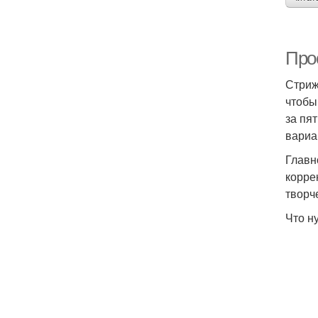
Про
Стриж
чтобы
за пя
вариа
Главн
корре
творч
Что н