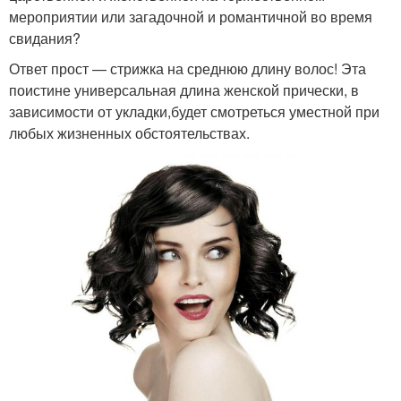
мероприятии или загадочной и романтичной во время
свидания?
Ответ прост — стрижка на среднюю длину волос! Эта
поистине универсальная длина женской прически, в
зависимости от укладки,будет смотреться уместной при
любых жизненных обстоятельствах.