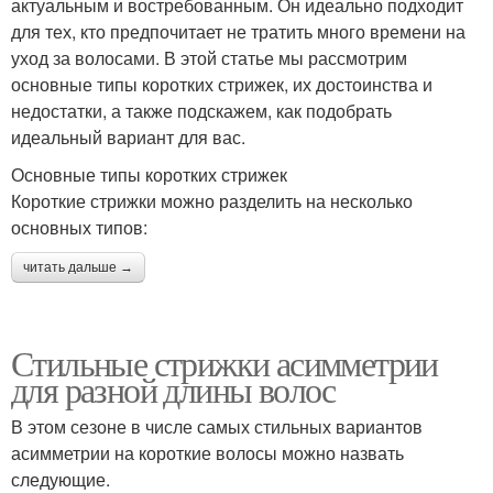
актуальным и востребованным. Он идеально подходит
для тех, кто предпочитает не тратить много времени на
уход за волосами. В этой статье мы рассмотрим
основные типы коротких стрижек, их достоинства и
недостатки, а также подскажем, как подобрать
идеальный вариант для вас.
Основные типы коротких стрижек
Короткие стрижки можно разделить на несколько
основных типов:
читать дальше →
Стильные стрижки асимметрии
для разной длины волос
В этом сезоне в числе самых стильных вариантов
асимметрии на короткие волосы можно назвать
следующие.