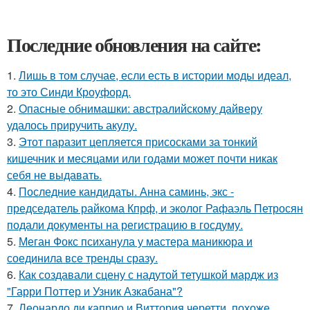
Последние обновления на сайте:
1.
Лишь в том случае, если есть в истории моды идеал,
то это Синди Кроуфорд.
2.
Опасные обнимашки: австралийскому дайверу
удалось приручить акулу.
3.
Этот паразит цепляется присосками за тонкий
кишечник и месяцами или годами может почти никак
себя не выдавать.
4.
Последние кандидаты. Анна саминь, экс -
председатель райкома Кпрф, и эколог Рафаэль Петросян
подали документы на регистрацию в госдуму.
5.
Меган Фокс психанула у мастера маникюра и
соединила все тренды сразу.
6.
Как создавали сцену с надутой тетушкой мардж из
"Гарри Поттер и Узник Азкабана"?
7.
Леонардо ди каприо и Виттория черетти, похоже,