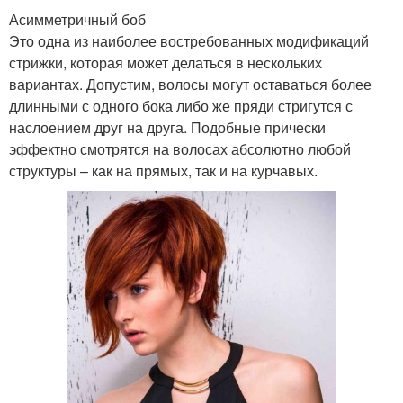
Асимметричный боб
Это одна из наиболее востребованных модификаций
стрижки, которая может делаться в нескольких
вариантах. Допустим, волосы могут оставаться более
длинными с одного бока либо же пряди стригутся с
наслоением друг на друга. Подобные прически
эффектно смотрятся на волосах абсолютно любой
структуры – как на прямых, так и на курчавых.