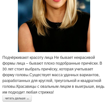
Подчёркивают красоту лица Не бывает некрасивой
формы лица – бывают плохо подобранные причёски. В
30 лет стоит выбрать причёску, которая учитывает
форму головы.Существует масса удачных вариантов,
разработанных для круглой, треугольной и квадратной
головы.Красавицы с овальным лицом в выигрыше, ведь
им подходит любая стрижка!
читать дальше →