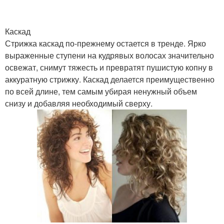
Каскад
Стрижка каскад по-прежнему остается в тренде. Ярко
Причёски для женщин
Универсальная стрижка
выраженные ступени на кудрявых волосах значительно
освежат, снимут тяжесть и превратят пушистую копну в
аккуратную стрижку. Каскад делается преимущественно
по всей длине, тем самым убирая ненужный объем
Стрижка для женщин
Ультрамодные стрижки
снизу и добавляя необходимый сверху.
Стрижки для средних
волос