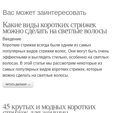
Вас может заинтересовать
Какие виды коротких стрижек
можно сделать на светлые волосы
Введение
Короткие стрижки всегда были одним из самых
популярных видов стрижки волос. Они могут быть очень
эффектными и выглядеть стильно, особенно на светлых
волосах. В этой статье мы рассмотрим некоторые из
самых популярных видов коротких стрижек, которые
можно сделать на светлые волосы.
читать дальше →
45 крутых и модных коротких
стрижек для женщин