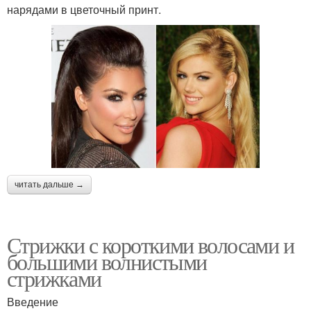
нарядами в цветочный принт.
читать дальше →
Стрижки с короткими волосами и
большими волнистыми
стрижками
Введение