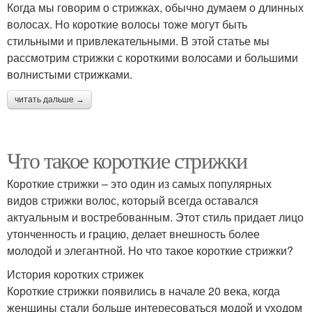
Когда мы говорим о стрижках, обычно думаем о длинных
волосах. Но короткие волосы тоже могут быть
стильными и привлекательными. В этой статье мы
рассмотрим стрижки с короткими волосами и большими
волнистыми стрижками.
читать дальше →
Что такое короткие стрижки
Короткие стрижки – это один из самых популярных
видов стрижки волос, который всегда оставался
актуальным и востребованным. Этот стиль придает лицо
утонченность и грацию, делает внешность более
молодой и элегантной. Но что такое короткие стрижки?
История коротких стрижек
Короткие стрижки появились в начале 20 века, когда
женщины стали больше интересоваться модой и уходом