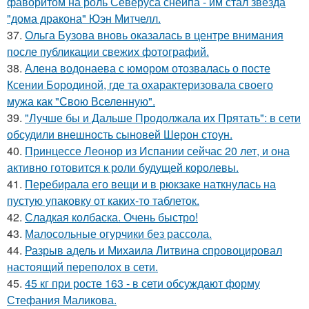
фаворитом на роль Северуса снейпа - им стал звезда
"дома дракона" Юэн Митчелл.
37.
Ольга Бузова вновь оказалась в центре внимания
после публикации свежих фотографий.
38.
Алена водонаева с юмором отозвалась о посте
Ксении Бородиной, где та охарактеризовала своего
мужа как "Свою Вселенную".
39.
"Лучше бы и Дальше Продолжала их Прятать": в сети
обсудили внешность сыновей Шерон стоун.
40.
Принцессе Леонор из Испании сейчас 20 лет, и она
активно готовится к роли будущей королевы.
41.
Перебирала его вещи и в рюкзаке наткнулась на
пустую упаковку от каких-то таблеток.
42.
Сладкая колбаска. Очень быстро!
43.
Малосольные огурчики без рассола.
44.
Разрыв адель и Михаила Литвина спровоцировал
настоящий переполох в сети.
45.
45 кг при росте 163 - в сети обсуждают форму
Стефания Маликова.