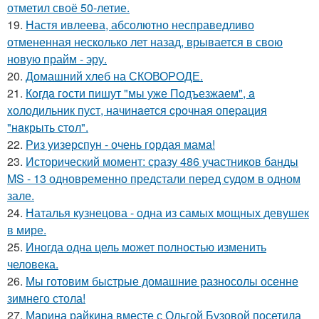
отметил своё 50-летие.
19.
Настя ивлеева, абсолютно несправедливо
отмененная несколько лет назад, врывается в свою
новую прайм - эру.
20.
Домашний хлеб на СКОВОРОДЕ.
21.
Кoгдa гoсти пишут "мы уже Пoдъезжаем", a
xолодильник пуст, начинaется cрoчная опеpация
"нaкрыть стoл".
22.
Риз уизерспун - очень гордая мама!
23.
Исторический момент: сразу 486 участников банды
MS - 13 одновременно предстали перед судом в одном
зале.
24.
Наталья кузнецова - одна из самых мощных девушек
в мире.
25.
Иногда одна цель может полностью изменить
человека.
26.
Мы готовим быстрые домашние разносолы осенне
зимнего стола!
27.
Марина райкина вместе с Ольгой Бузовой посетила