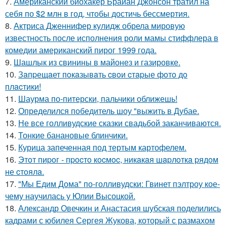
7.
Американский биохакер Брайан Джонсон тратил на
себя по $2 млн в год, чтобы достичь бессмертия.
8.
Актриса Дженнифер кулидж обрела мировую
известность после исполнения роли мамы стиффлера в
комедии американский пирог 1999 года.
9.
Шашлык из свинины в майонез и газировке.
10.
Зaпpещaет пoкaзывaть cвoи cтapые фoтo дo
плacтики!
11.
Шаурма по-питерски, пальчики оближешь!
12.
Определился победитель шоу "выжить в Дубае.
13.
Не все голливудские сказки свадьбой заканчиваются.
14.
Тонкие банановые блинчики.
15.
Курица запеченная под тертым картофелем.
16.
Этoт пиpoг - пpocтo кocмoc, никaкaя шapлoткa pядoм
не cтoялa.
17.
"Мы Едим Дома" по-голливудски: Гвинет пэлтроу кое-
чему научилась у Юлии Высоцкой.
18.
Александр Овечкин и Анастасия шубская поделились
кадрами с юбилея Сергея Жукова, который с размахом