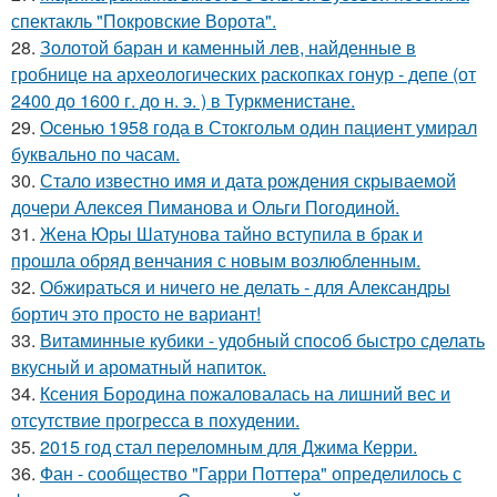
спектакль "Покровские Ворота".
28.
Золотой баран и каменный лев, найденные в
гробнице на археологических раскопках гонур - депе (от
2400 до 1600 г. до н. э. ) в Туркменистане.
29.
Осенью 1958 года в Стокгольм один пациент умирал
буквально по часам.
30.
Стало известно имя и дата рождения скрываемой
дочери Алексея Пиманова и Ольги Погодиной.
31.
Жена Юры Шатунова тайно вступила в брак и
прошла обряд венчания с новым возлюбленным.
32.
Обжираться и ничего не делать - для Александры
бортич это просто не вариант!
33.
Витаминные кубики - удобный способ быстро сделать
вкусный и ароматный напиток.
34.
Ксения Бородина пожаловалась на лишний вес и
отсутствие прогресса в похудении.
35.
2015 год стал переломным для Джима Керри.
36.
Фан - сообщество "Гарри Поттера" определилось с