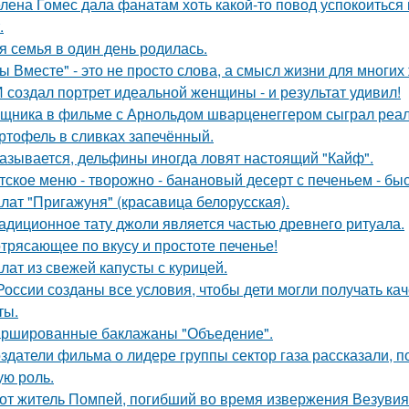
лена Гомес дала фанатам хоть какой-то повод успокоиться
.
я семья в один день родилась.
ы Вместе" - это не просто слова, а смысл жизни для многих
 создал портрет идеальной женщины - и результат удивил!
щника в фильме с Арнольдом шварценеггером сыграл реаль
ртофель в сливках запечённый.
азывается, дельфины иногда ловят настоящий "Кайф".
тское меню - творожно - банановый десерт с печеньем - быс
лат "Пригажуня" (красавица белорусская).
адиционное тату джоли является частью древнего ритуала.
трясающее по вкусу и простоте печенье!
лат из свежей капусты с курицей.
России созданы все условия, чтобы дети могли получать ка
ты.
ршированные баклажаны "Объедение".
здатели фильма о лидере группы сектор газа рассказали, 
ую роль.
от житель Помпей, погибший во время извержения Везувия