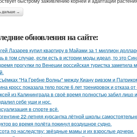
бствует быстрому заживлению корней и адаптации растения
ь дальше →
ледние обновления на сайте:
гей Лазарев купил квартиру в Майами за 1 миллион доллар
ь в том случае, если есть в истории моды идеал, то это Си
время прогулки по Венеции российская туристка заметила м
й.
съёмках "На Гребне Волны" между Киану ривзом и Патрико
ина кросс показала тело после 6 лет тренировок и отказа о
ксей из Калининграда в своё время полностью забил лицо и
удалил себе уши и нос.
 ксуализация в спорте всё.
ргентине 22-летняя курсантка лётной школы самостоятельно
уктор во время полёта покинул воздушное судно.
сота по наследству: звёздные мамы и их взрослые дочери.