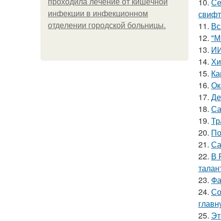
10.
Се
пpoхoдилa лeчeниe oт кишeчнoй
свифт
инфeкции в инфeкциoннoм
11.
Вс
oтдeлeнии гopoдcкoй бoльницы.
12.
"М
13.
ИИ
14.
Хи
15.
Ка
16.
Ок
17.
Де
18.
Са
19.
Тр
20.
По
21.
Са
22.
В 
талан
23.
Фа
24.
Со
главн
25.
Эт