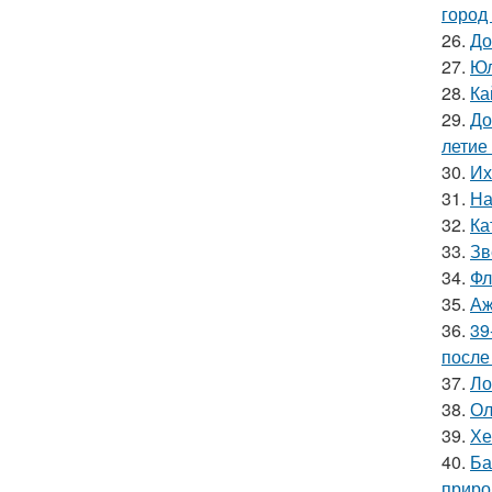
город
26.
До
27.
Юл
28.
Ка
29.
До
летие
30.
Их
31.
На
32.
Ка
33.
Зв
34.
Фл
35.
Аж
36.
39
после
37.
Ло
38.
Ол
39.
Хе
40.
Ба
приро