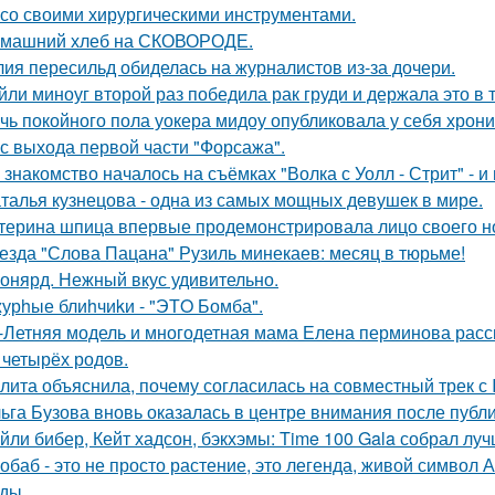
 со своими хирургическими инструментами.
машний хлеб на СКОВОРОДЕ.
ия пересильд обиделась на журналистов из-за дочери.
йли миноуг второй раз победила рак груди и держала это в т
чь покойного пола уокера мидоу опубликовала у себя хроник
 с выхода первой части "Форсажа".
 знакомство началось на съёмках "Волка с Уолл - Стрит" - и
талья кузнецова - одна из самых мощных девушек в мире.
терина шпица впервые продемонстрировала лицо своего н
езда "Слова Пацана" Рузиль минекаев: месяц в тюрьме!
онярд. Нежный вкус удивительно.
урhые блиhчиkи - "ЭТO Бомба".
-Летняя модель и многодетная мама Елена перминова расск
 четырёх родов.
лита объяснила, почему согласилась на совместный трек с 
ьга Бузова вновь оказалась в центре внимания после публ
йли бибер, Кейт хадсон, бэкхэмы: Time 100 Gala собрал лу
обаб - это не просто растение, это легенда, живой символ
ды.