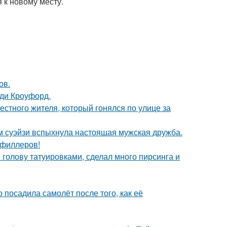
 к новому месту.
ов.
нди Кроуфорд.
естного жителя, который гонялся по улице за
м суэйзи вспыхнула настоящая мужская дружба.
т филлеров!
 голову татуировками, сделал много пирсинга и
 посадила самолёт после того, как её