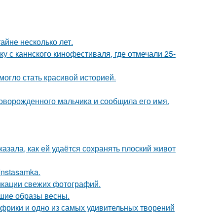
айне несколько лет.
у с каннского кинофестиваля, где отмечали 25-
 могло стать красивой историей.
оворожденного мальчика и сообщила его имя.
азала, как ей удаётся сохранять плоский живот
Instasamka.
икации свежих фотографий.
чшие образы весны.
 Африки и одно из самых удивительных творений