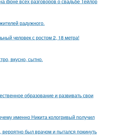
 на фоне всех разговоров о свадьбе Тейлор
 жителей радужного.
ный человек с ростом 2, 18 метра!
тро, вкусно, сытно.
чественное образование и развивать свои
почему именно Никита кологривый получил
, вероятно был врачом и пытался покинуть