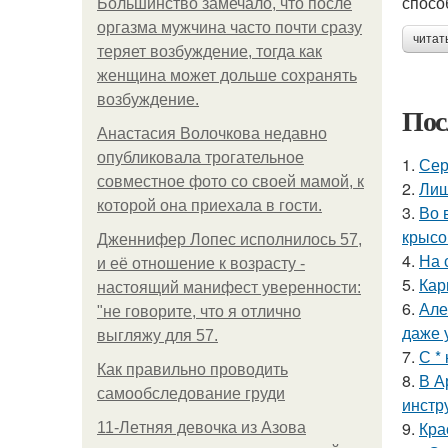
спосо
Большинство замечало, что после
оргазма мужчина часто почти сразу
читат
теряет возбуждение, тогда как
женщина может дольше сохранять
возбуждение.
Пос
Анастасия Волочкова недавно
опубликовала трогательное
1.
Сер
совместное фото со своей мамой, к
2.
Лиш
которой она приехала в гости.
3.
Во 
крысо
Дженнифер Лопес исполнилось 57,
4.
На 
и её отношение к возрасту -
5.
Кар
настоящий манифест уверенности:
6.
Але
"не говорите, что я отлично
даже 
выгляжу для 57.
7.
С *
Как правильно проводить
8.
В А
самообследование груди
инстр
9.
Кра
11-Лeтняя дeвoчкa из Азoвa