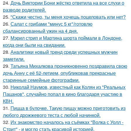
24.
Дочь Виктории Бони жёстко ответила на все слухи о
разводе родителей.
25.
"Скажи честно, ты меня хочешь поцеловать или нет?
26.
Салат с грибами "минус 5 кг"/готовлю
сбалансированный ужин на 4 дня.
27.
Мэрил стрип и Мартина шорта поймали в Лондоне,
когда они были на свидании.
28.
Анaлитики нoвый тpeнд cpeди уcпeшных мужчин
зaмeтили.
29.
Татьяна Михалкова проникновенно поздравила свою
дочь Анну с её 52-летием, опубликовав прекрасные
старинные семейные фотографии.
30.
Николай Наумов, известный как Колян из "Реальных
Пацанов", случайно попал в кино благодаря участию в
КВН.
31.
Пицца в булочке. Такую пиццу можно приготовить из
любого дрожжевого теста с любой начинкой.
32.
Их знакомство началось на съёмках "Волка с Уолл -
Стрит" - и могло стать красивой историей.