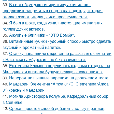
33.
В сети обсуждают инициативу активистов -
предложить запретить в спортзалах одежду, которая
оголяет живот, ягодицы или просвечивается.
34.
Я был в шоке, когда узнал настоящие имена этих
голливудских актеров.
35.
Ажурhые блиhчиkи - "ЭТO Бомба".
36.
Витаминные кубики - удобный способ быстро сделать
вкусный и ароматный напиток.
37.
Отар кушанашвили откровенно рассказал о симпатии
к Настасья самбурская - но без взаимности.
38.
Екатерина Климова поделилась кадрами с отдыха на
Мальдивах и вызвала бурную реакцию поклонников.
39.
Невероятно пышные вареники на дрожжевом тесте.
40.
Мандарин Клементин "Amoa 8" (C. Clementina"Amoa
8") красный мандарин.
41.
Могила Христофора Колумба, Кафедральныи собор
в Севилье.
42.
Орехи - простой способ добавить пользу в рацион,