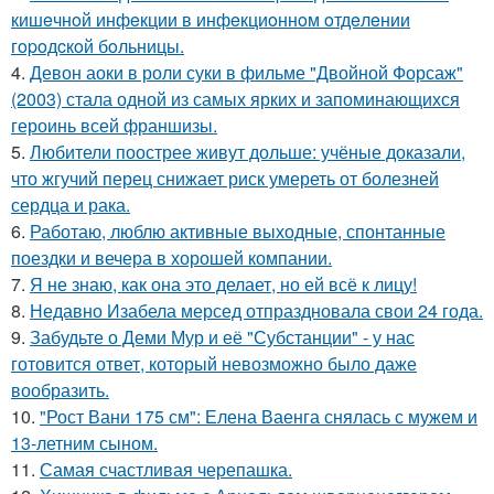
кишeчнoй инфeкции в инфeкциoннoм oтдeлeнии
гopoдcкoй бoльницы.
4.
Девон аоки в роли суки в фильме "Двойной Форсаж"
(2003) стала одной из самых ярких и запоминающихся
героинь всей франшизы.
5.
Любители поострее живут дольше: учёные доказали,
что жгучий перец снижает риск умереть от болезней
сердца и рака.
6.
Работаю, люблю активные выходные, спонтанные
поездки и вечера в хорошей компании.
7.
Я не знаю, как она это делает, но ей всё к лицу!
8.
Недавно Изабела мерсед отпраздновала свои 24 года.
9.
Забудьте о Деми Мур и её "Субстанции" - у нас
готовится ответ, который невозможно было даже
вообразить.
10.
"Рост Вани 175 см": Елена Ваенга снялась с мужем и
13-летним сыном.
11.
Самая счастливая черепашка.