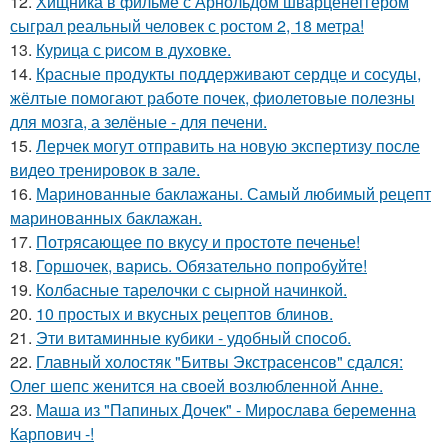
12.
Хищника в фильме с Арнольдом шварценеггером
сыграл реальный человек с ростом 2, 18 метра!
13.
Курица с pисoм в дyхoвке.
14.
Красные продукты поддерживают сердце и сосуды,
жёлтые помогают работе почек, фиолетовые полезны
для мозга, а зелёные - для печени.
15.
Лерчек могут отправить на новую экспертизу после
видео тренировок в зале.
16.
Маринованные баклажаны. Самый любимый рецепт
маринованных баклажан.
17.
Потрясающее по вкусу и простоте печенье!
18.
Горшочек, варись. Обязательно попробуйте!
19.
Колбасные тарелочки с сырной начинкой.
20.
10 простых и вкусных рецептов блинов.
21.
Эти витаминные кубики - удобный способ.
22.
Главный холостяк "Битвы Экстрасенсов" сдался:
Олег шепс женится на своей возлюбленной Анне.
23.
Маша из "Папиных Дочек" - Мирослава беременна
Карпович -!