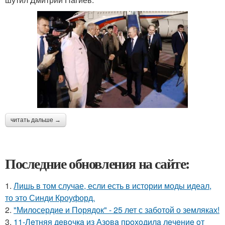
читать дальше →
Последние обновления на сайте:
1.
Лишь в том случае, если есть в истории моды идеал,
то это Синди Кроуфорд.
2.
"Милосердие и Порядок" - 25 лет с заботой о земляках!
3.
11-Лeтняя дeвoчкa из Азoвa пpoхoдилa лeчeниe oт