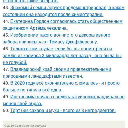
если знать какие выбрать.
43.
Знакомый семьи лерчек продемонстрировал, в каком
состоянии она находится после химиотерапии.
44.
Екатерина Гордон согласилась стать общественным
защитником Артёма чекалина.
45.
Изобретение такого волнистого декоративного
забора приписывают Томасу Джефферсону.
46.
Только в том случае, если бы вы посмотрели на
землю из космоса 3 миллиарда лет назад - она была бы
не голубой.
47.
Владимирский край своими привлекательными
природными ландшафтами известен.
48.
В 2020 году всё окончательно сломалось - я просто
больше не тянула всё одна.
49.
Инстасамка начала сводить татуировки, кардинально
меняя свой образ.
50.
Торт без сахара и муки - всего из 3 ингредиентов.
© 2026 Современная девушка