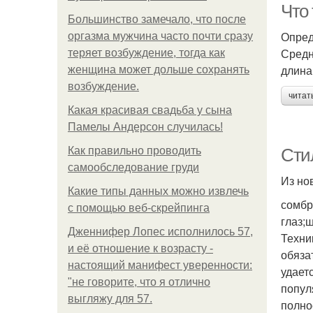
Что
Большинство замечало, что после
Опред
оргазма мужчина часто почти сразу
Средн
теряет возбуждение, тогда как
длина
женщина может дольше сохранять
возбуждение.
читат
Какая красивая свадьба у сына
Памелы Андерсон случилась!
Как правильно проводить
Сти
самообследование груди
Из но
Какие типы данных можно извлечь
сомбр
с помощью веб-скрейпинга
глаз;
Дженнифер Лопес исполнилось 57,
Техни
и её отношение к возрасту -
обяза
настоящий манифест уверенности:
удает
"не говорите, что я отлично
попул
выгляжу для 57.
полно