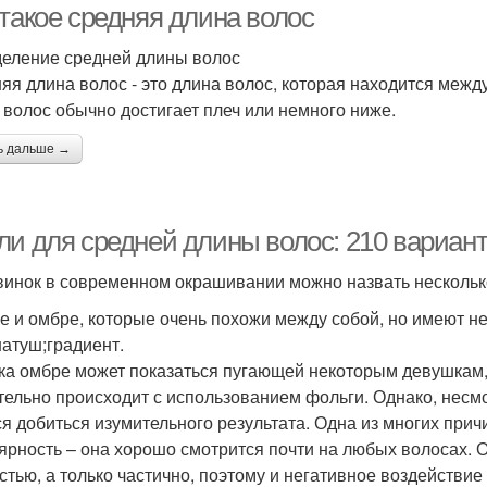
 такое средняя длина волос
еление средней длины волос
яя длина волос - это длина волос, которая находится между
 волос обычно достигает плеч или немного ниже.
ь дальше →
ли для средней длины волос: 210 вариан
винок в современном окрашивании можно назвать несколько
е и омбре, которые очень похожи между собой, но имеют н
шатуш;градиент.
ка омбре может показаться пугающей некоторым девушкам,
тельно происходит с использованием фольги. Однако, несмо
ся добиться изумительного результата. Одна из многих прич
ярность – она хорошо смотрится почти на любых волосах. 
стью, а только частично, поэтому и негативное воздействие