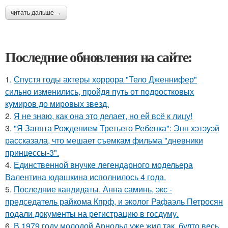
читать дальше →
Последние обновления на сайте:
1.
Спустя годы актеры хоррора "Тело Дженнифер"
сильно изменились, пройдя путь от подростковых
кумиров до мировых звезд.
2.
Я не знаю, как она это делает, но ей всё к лицу!
3.
"Я Занята Рождением Третьего Ребенка": Энн хэтэуэй
рассказала, что мешает съемкам фильма "дневники
принцессы-3".
4.
Единственной внучке легендарного модельера
Валентина юдашкина исполнилось 4 года.
5.
Последние кандидаты. Анна саминь, экс -
председатель райкома Кпрф, и эколог Рафаэль Петросян
подали документы на регистрацию в госдуму.
6.
В 1979 году молодой Арнольд уже жил так, будто весь