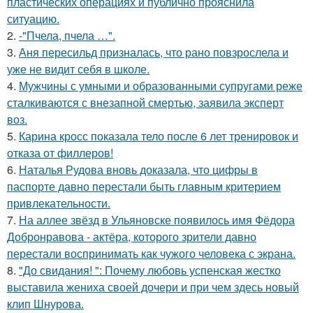
пластических операциях и публично прояснила
ситуацию.
2.
-"Пчела, пчела …".
3.
Аня пересильд призналась, что рано повзрослела и
уже не видит себя в школе.
4.
Мужчины с умными и образованными супругами реже
сталкиваются с внезапной смертью, заявила эксперт
воз.
5.
Карина кросс показала тело после 6 лет тренировок и
отказа от филлеров!
6.
Наталья Рудова вновь доказала, что цифры в
паспорте давно перестали быть главным критерием
привлекательности.
7.
На аллее звёзд в Ульяновске появилось имя Фёдора
Добронравова - актёра, которого зрители давно
перестали воспринимать как чужого человека с экрана.
8.
"До свидания! ": Почему любовь успенская жестко
выставила жениха своей дочери и при чем здесь новый
клип Шнурова.