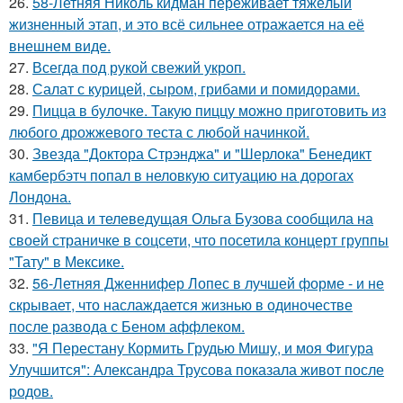
26.
58-Летняя Николь кидман переживает тяжёлый
жизненный этап, и это всё сильнее отражается на её
внешнем виде.
27.
Всегда под рукой свежий укроп.
28.
Салат с курицей, сыром, грибами и помидорами.
29.
Пицца в булочке. Такую пиццу можно приготовить из
любого дрожжевого теста с любой начинкой.
30.
Звезда "Доктора Стрэнджа" и "Шерлока" Бенедикт
камбербэтч попал в неловкую ситуацию на дорогах
Лондона.
31.
Певица и телеведущая Ольга Бузова сообщила на
своей страничке в соцсети, что посетила концерт группы
"Тату" в Мексике.
32.
56-Летняя Дженнифер Лопес в лучшей форме - и не
скрывает, что наслаждается жизнью в одиночестве
после развода с Беном аффлеком.
33.
"Я Перестану Кормить Грудью Мишу, и моя Фигура
Улучшится": Александра Трусова показала живот после
родов.