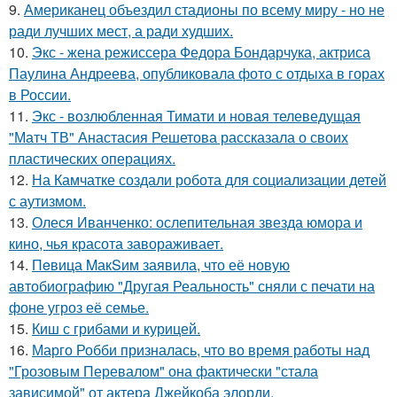
9.
Американец объездил стадионы по всему миру - но не
ради лучших мест, а ради худших.
10.
Экс - жена режиссера Федора Бондарчука, актриса
Паулина Андреева, опубликовала фото с отдыха в горах
в России.
11.
Экс - возлюбленная Тимати и новая телеведущая
"Матч ТВ" Анастасия Решетова рассказала о своих
пластических операциях.
12.
На Камчатке создали робота для социализации детей
с аутизмом.
13.
Олеся Иванченко: ослепительная звезда юмора и
кино, чья красота завораживает.
14.
Пeвица MакSим заявила, что её новую
автобиографию "Другая Реальность" сняли с печати на
фоне угроз её семье.
15.
Киш с грибами и курицей.
16.
Марго Робби призналась, что во время работы над
"Грозовым Перевалом" она фактически "стала
зависимой" от актера Джейкоба элорди.