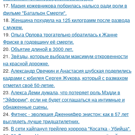
17.
Мария кожевникова побрилась налысо ради роли в
фильме "Батальон Смерти".
18.
Женщина похудела на 125 килограмм после развода
с мужем.
19.
Ольга Орлова трогательно обратилась к Жанне
Фриске в годовщину её смерти.
20.
Объятие длиной в 3000 лет.
21.
Звёзды, которые выбрали максимум откровенности
на красной дорожке.
22.
Александр Овечкин и Анастасия шубская поделились
кадрами с юбилея Сергея Жукова, который с размахом
отметил своё 50-летие.
23.
Алекса Деми думала, что потеряет роль Мэдди в
"Эйфории", если не будет соглашаться на интимные и
обнаженные сцены.
24.
Фитнес - эволюция Дженнифер энистон: как в 57 лет
выглядеть лучше тридцатилетних.
25.
В сети хайпанул трейлер хоррора "Косатка - Убийца".