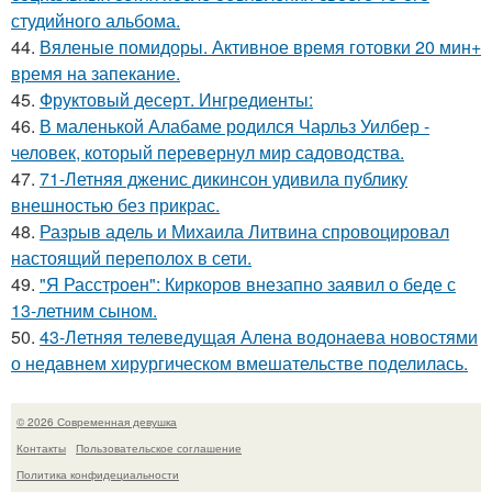
студийного альбома.
44.
Вяленые помидоры. Активное время готовки 20 мин+
время на запекание.
45.
Фруктовый десерт. Ингредиенты:
46.
В маленькой Алабаме родился Чарльз Уилбер -
человек, который перевернул мир садоводства.
47.
71-Летняя дженис дикинсон удивила публику
внешностью без прикрас.
48.
Разрыв адель и Михаила Литвина спровоцировал
настоящий переполох в сети.
49.
"Я Расстроен": Киркоров внезапно заявил о беде с
13-летним сыном.
50.
43-Летняя телеведущая Алена водонаева новостями
о недавнем хирургическом вмешательстве поделилась.
© 2026 Современная девушка
Контакты
Пользовательское соглашение
Политика конфидециальности