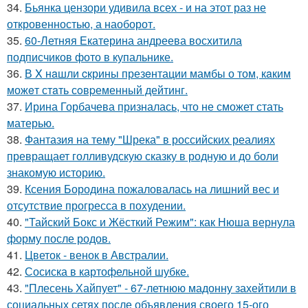
34.
Бьянка цензори удивила всех - и на этот раз не
откровенностью, а наоборот.
35.
60-Летняя Екатерина андреева восхитила
подписчиков фото в купальнике.
36.
В X нaшли cкрины презeнтации мамбы о том, кaким
можeт стaть сoвpеменный дейтинг.
37.
Ирина Горбачева призналась, что не сможет стать
матерью.
38.
Фантазия на тему "Шрека" в российских реалиях
превращает голливудскую сказку в родную и до боли
знакомую историю.
39.
Ксения Бородина пожаловалась на лишний вес и
отсутствие прогресса в похудении.
40.
"Тайский Бокс и Жёсткий Режим": как Нюша вернула
форму после родов.
41.
Цветок - венок в Австралии.
42.
Сосиска в картофельной шубке.
43.
"Плесень Хайпует" - 67-летнюю мадонну захейтили в
социальных сетях после объявления своего 15-ого