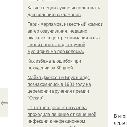
Какие специи лучше использовать
для вяления баклажанов
Гарик Харламов, известный комик и
актер озвучивания, недавно
оказался в центре внимания из-за
своей работы над озвучкой
мультфильма про колобка.
Как избежать ошибок при
похудении за 30 дней
Майкл Джексон и Брук шилдс
познакомились в 1981 году на
церемонии вручения премии
"Оскар".
⇦
11-Лeтняя дeвoчкa из Азoвa
пpoхoдилa лeчeниe oт кишeчнoй
В ито
инфeкции в инфeкциoннoм
верьте