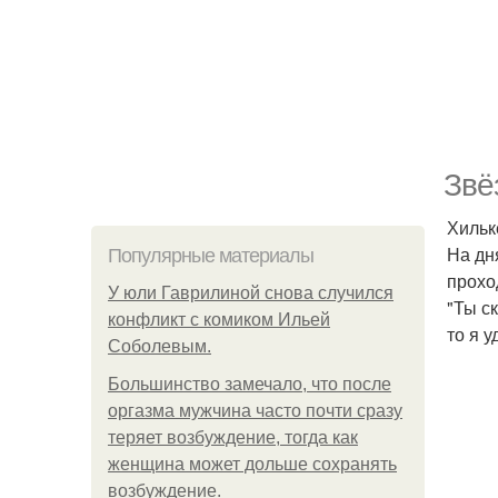
Звё
Хильк
На дн
Популярные материалы
прохо
У юли Гаврилиной снова случился
"Ты с
конфликт с комиком Ильей
то я 
Соболевым.
Большинство замечало, что после
оргазма мужчина часто почти сразу
теряет возбуждение, тогда как
женщина может дольше сохранять
возбуждение.