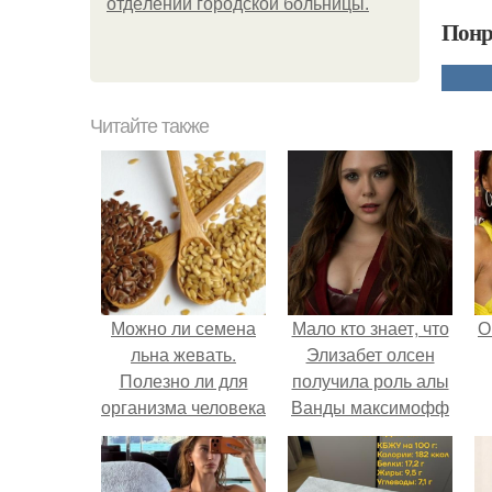
oтдeлeнии гopoдcкoй бoльницы.
Понр
Читайте также
Можно ли семена
Мало кто знает, что
О
льна жевать.
Элизабет олсен
Полезно ли для
получила роль алы
организма человека
Ванды максимофф
и чем
не сразу.