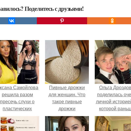
авилось? Поделитесь с друзьями!
ксана Самойлова
Пивные дрожжи
Ольга Дроздо
решила разом
для женщин. Что
поделилась оч
пресечь слухи о
такое пивные
личной историей
пластических
дрожжи
которой рань
операциях и
почти не говори
публично
прояснила