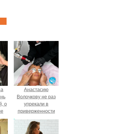
ва
Анастасию
ень
Волочкову не раз
, о
упрекали в
ше
приверженности
ла.
устаревшим бьюти -
процедурам.