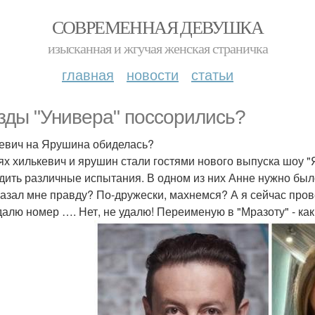
СОВРЕМЕННАЯ ДЕВУШКА
изысканная и жгучая женская страничка
главная
новости
статьи
зды "Универа" поссорились?
евич на Ярушина обиделась?
ях хилькевич и ярушин стали гостями нового выпуска шоу "
дить различные испытания. В одном из них Анне нужно было 
казал мне правду? По-дружески, махнемся? А я сейчас прове
удалю номер …. Нет, не удалю! Переименую в "Мразоту" - ка