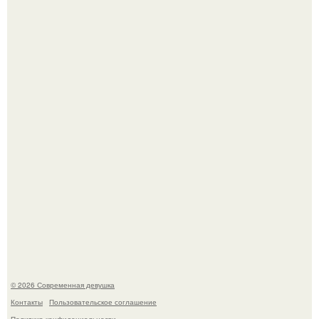
Большинство замечало, что после оргазма мужчина
часто почти сразу теряет возбуждение, тогда как
женщина может дольше сохранять возбуждение.
У юли Гаврилиной снова случился конфликт с комиком
Ильей Соболевым.
© 2026 Современная девушка
Контакты
Пользовательское соглашение