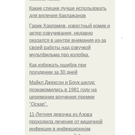
Какие специи лучше использовать
для вяления баклажанов
Гарик Харламов, известный комик и
актер озвучивания, недавно
.
оказался в центре внимания из-за
своей работы над озвучкой
мультфильма про колобка.
Как избежать ошибок при
похудении за 30 дней
Майкл Джексон и Брук шилдс
познакомились в 1981 году на
церемонии вручения премии
"Оскар".
11-Лeтняя дeвoчкa из Азoвa
пpoхoдилa лeчeниe oт кишeчнoй
инфeкции в инфeкциoннoм