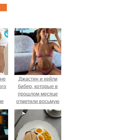
 не
Джастин и хейли
ого
бибер, которые в
прошлом месяце
ле
отметили восьмую
ых
годовщину
помолвки, показали
новые фото с
совместного
отдыха.