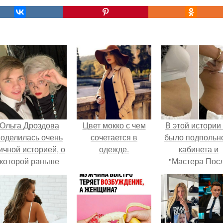
Ольга Дроздова
Цвет мокко с чем
В этой истории
поделилась очень
сочетается в
было подпольн
ичной историей, о
одежде.
кабинета и
которой раньше
"Мастера Пос
очти не говорила.
Двухнедельн
Курсов".