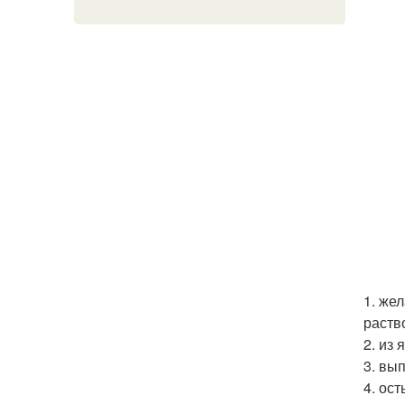
1. жел
раств
2. из 
3. вы
4. ост