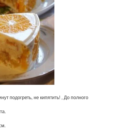
нут подогреть, не кипятить! , До полного
та.
см.