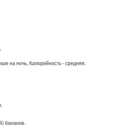
?
учше на ночь. Калорийность - средняя.
и.
ой) бананов.