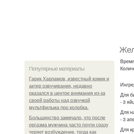
Жел
Время
Колич
Популярные материалы
Гарик Харламов, известный комик и
Ингре
актер озвучивания, недавно
оказался в центре внимания из-за
Для б
своей работы над озвучкой
- 3 яй
мультфильма про колобка.
Для н
Большинство замечало, что после
- 3 ап
оргазма мужчина часто почти сразу
Для к
теряет возбуждение, тогда как