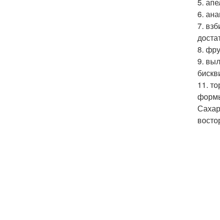
5. ап
6. ан
7. вз
доста
8. фр
9. вы
бискв
11. т
формы
Сахар
востор