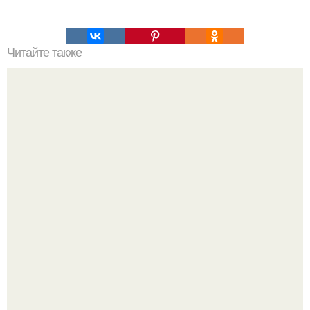
Читайте также
Выбирай упражнения, чтобы прокачать именно твой тип
попы.