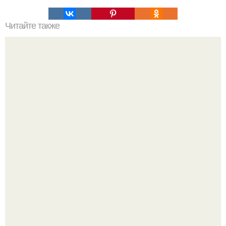
Читайте также
Виды женская одежда. 100 и 1 вид верхней одежды:
полный словарь видов пальто, курток и прочего