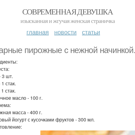
СОВРЕМЕННАЯ ДЕВУШКА
изысканная и жгучая женская страничка
главная
новости
статьи
арные пирожные с нежной начинкой
диенты:
еста:
 3 шт.
 1 стак.
 1 стак.
чное масло - 100 г.
рема:
жная масса - 400 г.
овый йогурт с кусочками фруктов - 300 мл.
товление: