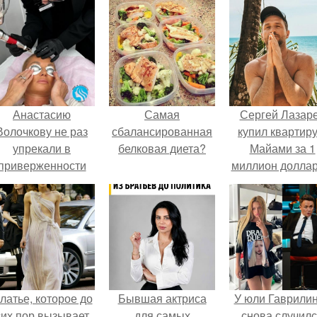
Анастасию
Самая
Сергей Лазар
Волочкову не раз
сбалансированная
купил квартиру
упрекали в
белковая диета?
Майами за 1
приверженности
миллион доллар
старевшим бьюти -
процедурам.
латье, которое до
Бывшая актриса
У юли Гаврили
сих пор вызывает
для самых
снова случил