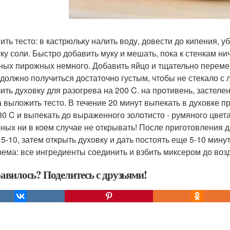
ить тесто: в кастрюльку налить воду, довести до кипения, 
ку соли. Быстро добавить муку и мешать, пока к стенкам нич
ных пирожных немного. Добавить яйцо и тщательно переме
 должно получиться достаточно густым, чтобы не стекало с 
ить духовку для разогрева на 200 C. на противень, застел
 выложить тесто. В течение 20 минут выпекать в духовке пр
80 C и выпекать до выраженного золотисто - румяного цвет
ных ни в коем случае не открывать! После приготовления 
 5-10, затем открыть духовку и дать постоять еще 5-10 мину
рема: все ингредиенты соединить и взбить миксером до во
авилось? Поделитесь с друзьями!