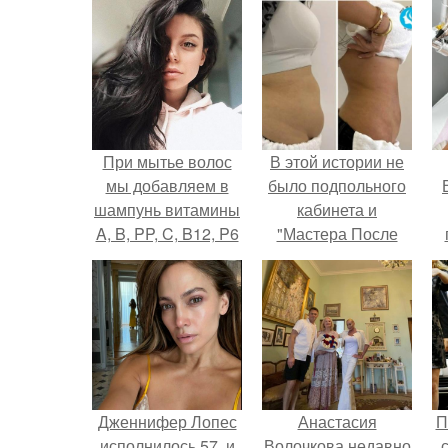
При мытье волос
В этой истории не
мы добавляем в
было подпольного
шампунь витамины
кабинета и
A, B, PP, C, B12, P6
"Мастера После
в ампулах
Двухнедельных
у
(продаются в
Курсов".
аптеке.
Дженнифер Лопес
Анастасия
П
исполнилось 57, и
Волочкова недавно