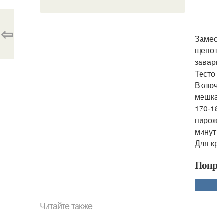
⇦
Замес
щепот
завар
Тесто
Включ
мешка
170-1
пирож
минут
Для к
Понр
Читайте также