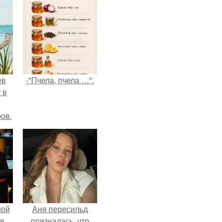
ев
-"Пчела, пчела …".
 в
ов.
ной
Аня пересильд
ся
призналась, что