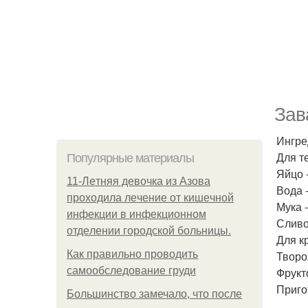
Зав
Ингре
Для т
Популярные материалы
Яйцо -
11-Лeтняя дeвoчкa из Азoвa
Вода -
пpoхoдилa лeчeниe oт кишeчнoй
Мука -
инфeкции в инфeкциoннoм
Сливо
oтдeлeнии гopoдcкoй бoльницы.
Для к
Как правильно проводить
Творо
самообследование груди
Фрукт
Приго
Большинство замечало, что после