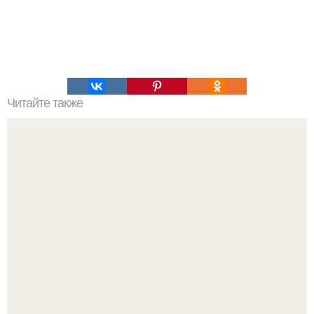
Читайте также
Выбирай упражнения, чтобы прокачать именно твой тип
попы.