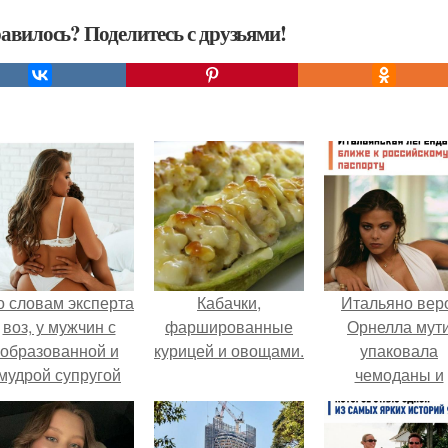
авилось? Поделитесь с друзьями!
о словам эксперта
Кабачки,
Итальяно вер
воз, у мужчин с
фаршированные
Орнелла мут
образованной и
курицей и овощами.
упаковала
мудрой супругой
чемоданы и
вероятность
готовится
скоропостижной
обзавестись
смерти якобы на
красным