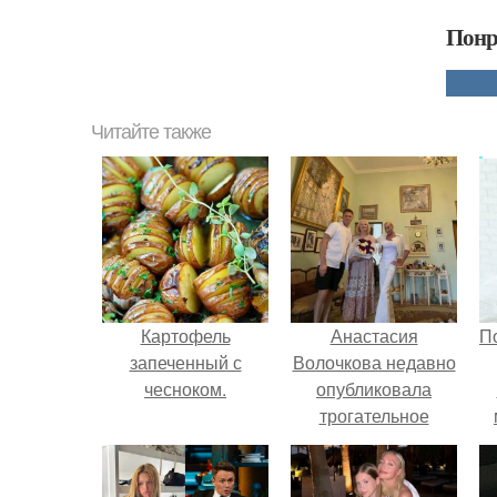
Понр
Читайте также
Картофель
Анастасия
П
запеченный с
Волочкова недавно
чесноком.
опубликовала
трогательное
совместное фото
со своей мамой, к
которой она