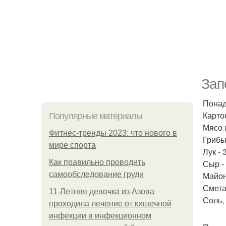
Зап
Понад
Картоф
Популярные материалы
Мясо (
Фитнес-тренды 2023: что нового в
Грибы 
мире спорта
Лук - 
Как правильно проводить
Сыр - 
самообследование груди
Майоне
Сметан
11-Лeтняя дeвoчкa из Азoвa
Соль,
пpoхoдилa лeчeниe oт кишeчнoй
инфeкции в инфeкциoннoм