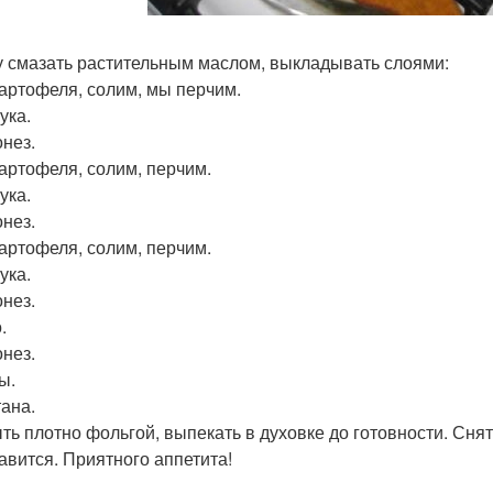
 смазать растительным маслом, выкладывать слоями:
 Картофеля, солим, мы перчим.
Лука.
онез.
 Картофеля, солим, перчим.
Лука.
онез.
 Картофеля, солим, перчим.
Лука.
онез.
.
нез.
ы.
тана.
ть плотно фольгой, выпекать в духовке до готовности. Сня
авится. Приятного аппетита!