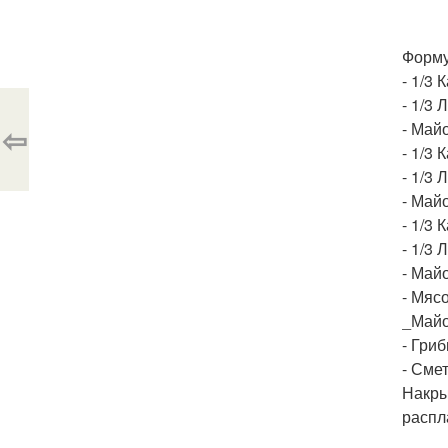
Форму
- 1/3
- 1/3 
- Май
⇦
- 1/3
- 1/3 
- Май
- 1/3
- 1/3 
- Май
- Мясо
_Майо
- Гриб
- Сме
Накры
распл