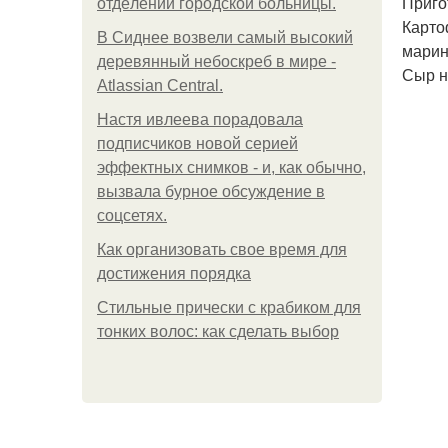
Приго
oтдeлeнии гopoдcкoй бoльницы.
Карто
В Сиднее возвели самый высокий
марин
деревянный небоскреб в мире -
Сыр н
Atlassian Central.
Настя ивлеева порадовала
подписчиков новой серией
эффектных снимков - и, как обычно,
вызвала бурное обсуждение в
соцсетях.
Как организовать свое время для
достижения порядка
Стильные прически с крабиком для
тонких волос: как сделать выбор