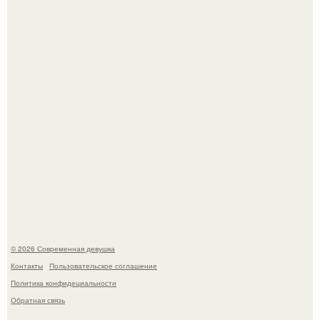
фото с совместного отдыха.
Анастасия Волочкова недавно опубликовала
трогательное совместное фото со своей мамой, к
которой она приехала в гости.
© 2026 Современная девушка
Контакты
Пользовательское соглашение
Политика конфидециальности
Обратная связь