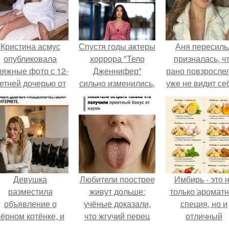
Кристина асмус
Спустя годы актеры
Аня пересиль
опубликовала
хоррора "Тело
призналась, ч
ляжные фото с 12-
Дженнифер"
рано повзросле
етней дочерью от
сильно изменились,
уже не видит се
арика Харламова.
пройдя путь от
школе.
подростковых
кумиров до
мировых звезд.
Девушка
Любители поострее
Имбирь - это 
разместила
живут дольше:
только аромат
объявление о
учёные доказали,
специя, но и
чёрном котёнке, и
что жгучий перец
отличный
первого малыша
снижает риск
ингредиент д