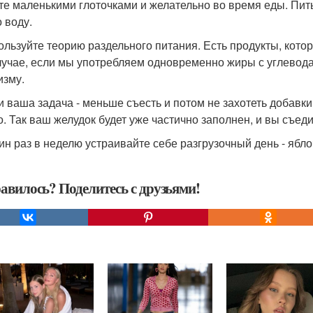
йте маленькими глоточками и желательно во время еды. Пить
 воду.
пользуйте теорию раздельного питания. Есть продукты, кото
лучае, если мы употребляем одновременно жиры с углевода
изму.
ли ваша задача - меньше съесть и потом не захотеть добавк
о. Так ваш желудок будет уже частично заполнен, и вы съед
дин раз в неделю устраивайте себе разгрузочный день - яб
авилось? Поделитесь с друзьями!