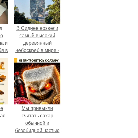
д
В Сиднее возвели
то
самый высокий
ла и
деревянный
бя в
небоскреб в мире -
Atlassian Central.
не
Мы привыкли
ная
считать сахар
обычной и
безобидной частью
ля
ежедневного