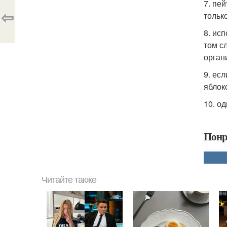
7. пе
⇦
только
8. ис
том с
орган
9. ес
яблок
10. о
Понр
Читайте также