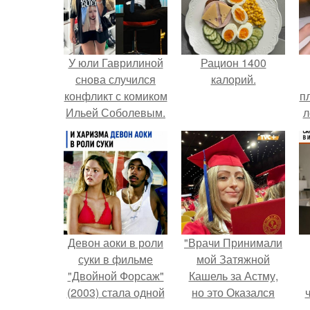
У юли Гаврилиной
Рацион 1400
снова случился
калорий.
конфликт с комиком
п
Ильей Соболевым.
л
Г
Девон аоки в роли
"Врачи Принимали
суки в фильме
мой Затяжной
"Двойной Форсаж"
Кашель за Астму,
(2003) стала одной
но это Оказался
из самых ярких и
рак".