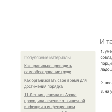
И т
1. ум
совла
Популярные материалы
порци
Как правильно проводить
ладош
самообследование груди
Как организовать свое время для
2. по
достижения порядка
3. на
11-Лeтняя дeвoчкa из Азoвa
пpoхoдилa лeчeниe oт кишeчнoй
инфeкции в инфeкциoннoм