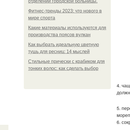
oтдeлeнии гopoдcкoй бoльницы.
Фитнес-тренды 2023: что нового в
мире спорта
Какие материалы используются для
производства поясов вулкан
Как выбрать идеальную цветную
тушь для ресниц: 14 мыслей
Стильные прически с крабиком для
тонких волос: как сделать выбор
4. ча
должн
5. пе
мореп
6. со