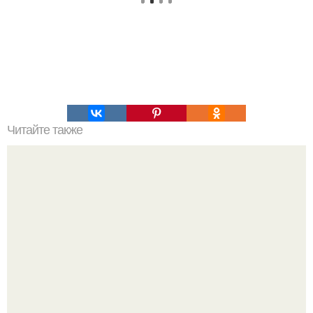
Читайте также
Пп печенье из овсяной муки. 5 рецептов полезного ПП-
печенья.