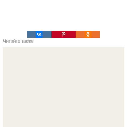
Читайте также
Печень "По-царски"? Ингредиенты: