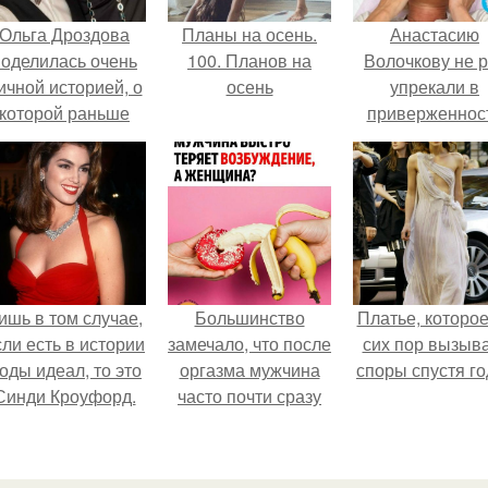
Ольга Дроздова
Планы на осень.
Анастасию
поделилась очень
100. Планов на
Волочкову не р
ичной историей, о
осень
упрекали в
которой раньше
приверженнос
очти не говорила.
устаревшим бью
процедурам.
ишь в том случае,
Большинство
Платье, которое
сли есть в истории
замечало, что после
сих пор вызыв
оды идеал, то это
оргазма мужчина
споры спустя го
Синди Кроуфорд.
часто почти сразу
теряет
возбуждение, тогда
как женщина может