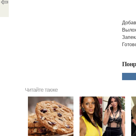
⇦
Добав
Вылож
Запека
Готов
Понр
Читайте также