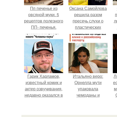
Пп печенье из
Оксана Самойлова
овсяной муки. 5
решила разом
рецептов полезного
пресечь слухи о
л
ПП- печенья.
пластических
операциях и
п
публично
прояснила
ситуацию.
Гарик Харламов,
Итальяно веро:
Л
известный комик и
Орнелла мути
е
актер озвучивания,
упаковала
м
недавно оказался в
чемоданы и
центре внимания
готовится
из-за своей работы
обзавестись
над озвучкой
красным