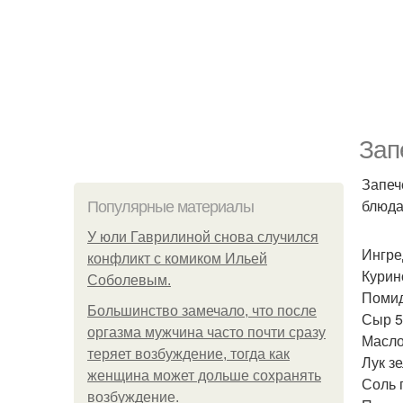
Зап
Запеч
блюда
Популярные материалы
У юли Гаврилиной снова случился
Ингре
конфликт с комиком Ильей
Курин
Соболевым.
Помид
Большинство замечало, что после
Сыр 50
оргазма мужчина часто почти сразу
Масло 
теряет возбуждение, тогда как
Лук зе
женщина может дольше сохранять
Соль 
возбуждение.