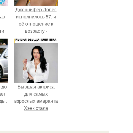
Дженнифер Лопес
аз
исполнилось 57, и
её отношение к
ти
возрасту -
ти -
настоящий
манифест
уверенности: "не
говорите, что я
отлично выгляжу
для 57.
 до
Бывшая актриса
ает
для самых
ды.
взрослых амаранта
Хэнк стала
сенатором в
Колумбии.