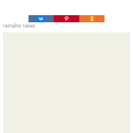
Читайте также
Творожное фитнес - печенье: сладкая радость для
худеющих.